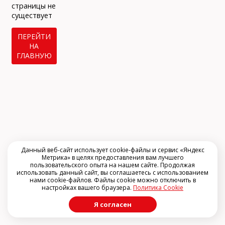
info@arclinic.ru
страницы не
arclinic@mail.ru
существует
ПЕРЕЙТИ
НА
ГЛАВНУЮ
РЇ РґР°СЋ СЃРѕРіР»Р°СЃРёРµ РЅР°
РѕР±СЂР°Р±РѕС‚РєСѓ
РїРµСЂСЃРѕРЅР°Р»СЊРЅС‹С… РґР°РЅРЅС‹С…
Данный веб-сайт использует cookie-файлы и сервис «Яндекс
Метрика» в целях предоставления вам лучшего
пользовательского опыта на нашем сайте. Продолжая
использовать данный сайт, вы соглашаетесь с использованием
нами cookie-файлов. Файлы cookie можно отключить в
настройках вашего браузера.
Политика Cookie
Я согласен