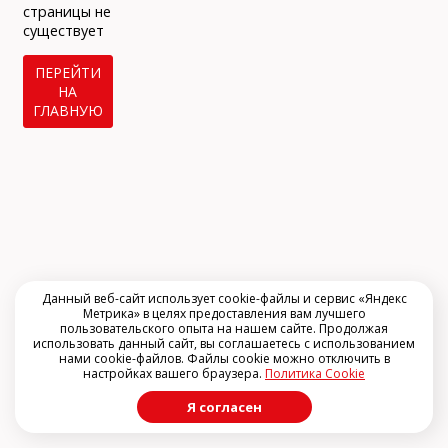
info@arclinic.ru
страницы не
arclinic@mail.ru
существует
ПЕРЕЙТИ
НА
ГЛАВНУЮ
РЇ РґР°СЋ СЃРѕРіР»Р°СЃРёРµ РЅР°
РѕР±СЂР°Р±РѕС‚РєСѓ
РїРµСЂСЃРѕРЅР°Р»СЊРЅС‹С… РґР°РЅРЅС‹С…
Данный веб-сайт использует cookie-файлы и сервис «Яндекс
Метрика» в целях предоставления вам лучшего
пользовательского опыта на нашем сайте. Продолжая
использовать данный сайт, вы соглашаетесь с использованием
нами cookie-файлов. Файлы cookie можно отключить в
настройках вашего браузера.
Политика Cookie
Я согласен