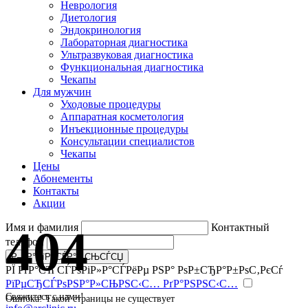
Неврология
Диетология
Эндокринология
Лабораторная диагностика
Ультразвуковая диагностика
Функциональная диагностика
Чекапы
Для мужчин
Уходовые процедуры
Аппаратная косметология
Инъекционные процедуры
Консультации специалистов
Чекапы
Цены
Абонементы
Контакты
Акции
404
Имя и фамилия
Контактный
телефон
РЇ РґР°СЋ СЃРѕРіР»Р°СЃРёРµ РЅР° РѕР±СЂР°Р±РѕС‚РєСѓ
РїРµСЂСЃРѕРЅР°Р»СЊРЅС‹С… РґР°РЅРЅС‹С…
Свяжитесь с нами!
Ошибка! Такой страницы не существует