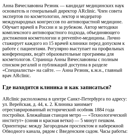
Анна Вячеславовна Резник — кандидат медицинских наук
основатель и генеральный директор ARclinic. Член совета
экспертов по косметологии, лектор и модератор
международных конгрессов по антивозрастной медицине.
Обучает врачей в России и за рубежом. Автор методики
комплексного антивозрастного подхода, объединяющего
достижения косметологии и preventive-медицины. Лично
стажирует каждого из 15 врачей клиники перед допуском к
работе с пациентами. Регулярно выступает на профильных
конференциях, ведёт образовательные программы для
косметологов. Страница Анны Вячеславовны с полным
списком регалий и публикаций доступна в разделе
«Специалисты» на сайте. — Анна Резник, к.м.н., главный
врач ARclinic.
Где находится клиника и как записаться?
ARclinic расположена в центре Санкт-Петербурга по адресу:
ул. Верейская, д. 44, к. 2. Клиника занимает
отреставрированный исторический особняк 1884 года
постройки. Ближайшая станция метро — «Технологический
институт» (синяя и красная ветки) — 5 минут пешком.
Ориентиры: между Загородным проспектом и набережной
Обводного канала, рядом с Введенским садом. Часы работы: