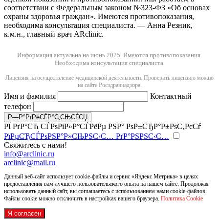
соответствии с Федеральным законом №323-ФЗ «Об основах
охраны здоровья граждан». Имеются противопоказания,
необходима консультация специалиста. — Анна Резник,
к.м.н., главный врач ARclinic.
Информация актуальна на июнь 2025.
Имеются противопоказания.
Необходима консультация специалиста.
Лицензия на осуществление медицинской деятельности. Проверить лицензию можно
на сайте Росздравнадзора.
Имя и фамилия
Контактный
телефон
РЇ РґР°СЋ СЃРѕРіР»Р°СЃРёРµ РЅР° РѕР±СЂР°Р±РѕС‚РєСѓ
РїРµСЂСЃРѕРЅР°Р»СЊРЅС‹С… РґР°РЅРЅС‹С…
Свяжитесь с нами!
info@arclinic.ru
arclinic@mail.ru
Данный веб-сайт использует cookie-файлы и сервис «Яндекс Метрика» в целях
предоставления вам лучшего пользовательского опыта на нашем сайте. Продолжая
использовать данный сайт, вы соглашаетесь с использованием нами cookie-файлов.
Файлы cookie можно отключить в настройках вашего браузера.
Политика Cookie
Я согласен