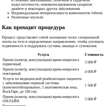
и гнойных заболеваниях, почечной и сердечной
недостаточности, некомпенсированном сахарном
диабете и некоторых других заболеваниях
Индивидуальная непереносимость компонентов тейпов
Различные опухоли
Как проходит процедура
Процесс представляет собой наложение полос специальной
ленты на тело в определенных направлениях, чтобы улучшить
подвижность и поддержать суставы, мышцы и сухожилия.
Услуга
Стоимость
Прием (осмотр, консультация) врача-невролога
5 000
₽
первичный
Прием (осмотр, консультация) врача-невролога
4 000
₽
повторный
Услуги по медицинской реабилитации пациента
с заболеваниями нервной системы
1 500
₽
(кинезиотейпирование, 1 анатомическая зона,
RockTape, до 100 см)
Прием (осмотр, консультация) врача-невролога
5 000
₽
ОНЛАЙН
Другие услуги