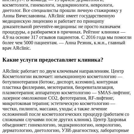
косметологи, гинекологи, эндокринологи, неврологи,
диетолог. Все специалисты прошли личную стажировку у
Анны Вячеславовны. ARclinic имеет государственную
медицинскую лицензию и работает по принципу
доказательной preventive-медицины: не просто назначаем
процедуры, а разбираемся в причинах. Рейтинг клиники —
4.9 на основе 317 отзывов пациентов. С 2016 года мы помогли
более чем 5000 пациентам. — Анна Резник, к.м.н., главный
врач ARclinic.
Какие услуги предоставляет клиника?
ARclinic работает по двум ключевым направлениям. Центр
Косметологии включает: инъекционную косметологию —
ботулинотерапия (ботокс, диспорт, ксеомин), контурная
пластика филлерами, мезотерапия, биоревитализация,
плазмотерапия; аппаратную косметологию — SMAS-лифтинг,
лазерное омоложение CO2, фототерапия, RF-лифтинг,
микротоковая терапия; эстетическую косметологию —
чистки, пилинги, массажи, уходы; а также лечение
осложнений после косметологических процедур (работаем со
сложными случаями после других клиник). Центр Здоровья
объединяет: гинекологию, эндокринологию, неврологию,
дерматологию, диетологию, УЗИ-диагностику, лабораторные