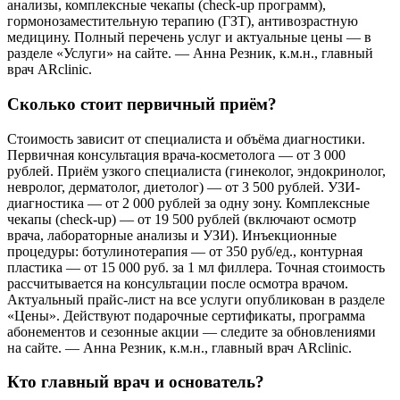
анализы, комплексные чекапы (check-up программ),
гормонозаместительную терапию (ГЗТ), антивозрастную
медицину. Полный перечень услуг и актуальные цены — в
разделе «Услуги» на сайте. — Анна Резник, к.м.н., главный
врач ARclinic.
Сколько стоит первичный приём?
Стоимость зависит от специалиста и объёма диагностики.
Первичная консультация врача-косметолога — от 3 000
рублей. Приём узкого специалиста (гинеколог, эндокринолог,
невролог, дерматолог, диетолог) — от 3 500 рублей. УЗИ-
диагностика — от 2 000 рублей за одну зону. Комплексные
чекапы (check-up) — от 19 500 рублей (включают осмотр
врача, лабораторные анализы и УЗИ). Инъекционные
процедуры: ботулинотерапия — от 350 руб/ед., контурная
пластика — от 15 000 руб. за 1 мл филлера. Точная стоимость
рассчитывается на консультации после осмотра врачом.
Актуальный прайс-лист на все услуги опубликован в разделе
«Цены». Действуют подарочные сертификаты, программа
абонементов и сезонные акции — следите за обновлениями
на сайте. — Анна Резник, к.м.н., главный врач ARclinic.
Кто главный врач и основатель?