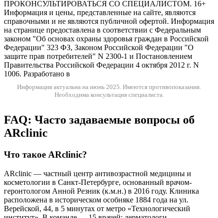
ПРОКОНСУЛЬТИРОВАТЬСЯ СО СПЕЦИАЛИСТОМ. 16+
Информация и цены, представленные на сайте, являются
справочными и не являются публичной офертой. Информация
на странице предоставлена в соответствии с Федеральным
законом "Об основах охраны здоровья граждан в Российской
Федерации" 323 ФЗ, Законом Российской Федерации "О
защите прав потребителей" N 2300-1 и Постановлением
Правительства Российской Федерации 4 октября 2012 г. N
1006. Разработано в
Информация актуальна на июнь 2025.
Имеются противопоказания.
Необходима консультация специалиста.
FAQ: Часто задаваемые вопросы об
ARclinic
Что такое ARclinic?
ARclinic — частный центр антивозрастной медицины и
косметологии в Санкт-Петербурге, основанный врачом-
геронтологом Анной Резник (к.м.н.) в 2016 году. Клиника
расположена в историческом особняке 1884 года на ул.
Верейской, 44, в 5 минутах от метро «Технологический
институт». В команде — 15 врачей: дерматологи,