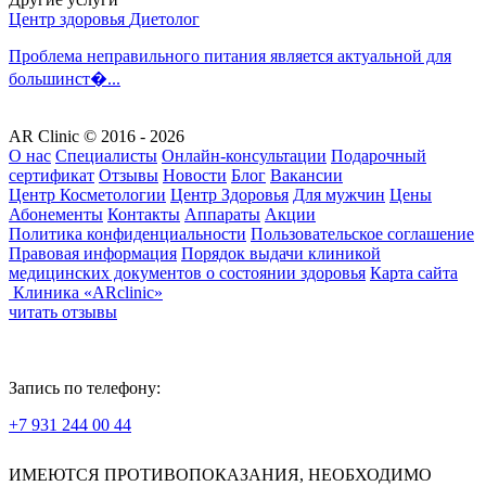
Центр здоровья
Диетолог
Проблема неправильного питания является актуальной для
большинст�...
AR Clinic © 2016 - 2026
О нас
Специалисты
Онлайн-консультации
Подарочный
сертификат
Отзывы
Новости
Блог
Вакансии
Центр Косметологии
Центр Здоровья
Для мужчин
Цены
Абонементы
Контакты
Аппараты
Акции
Политика конфиденциальности
Пользовательское соглашение
Правовая информация
Порядок выдачи клиникой
медицинских документов о состоянии здоровья
Карта сайта
Клиника «ARclinic»
читать отзывы
Запись по телефону:
+7 931 244 00 44
Версия для слабовидящих
ИМЕЮТСЯ ПРОТИВОПОКАЗАНИЯ, НЕОБХОДИМО