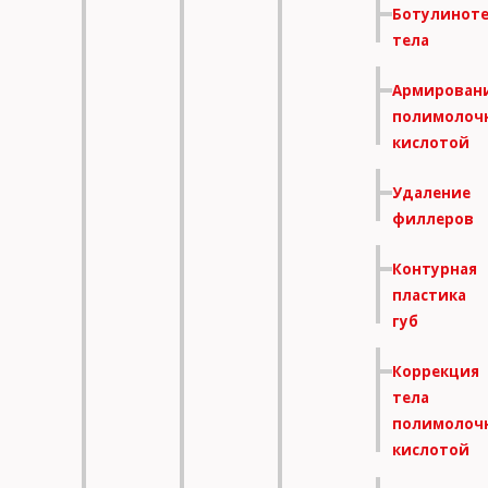
Ботулинот
тела
Армирован
полимолоч
кислотой
Удаление
филлеров
Контурная
пластика
губ
Коррекция
тела
полимолоч
кислотой