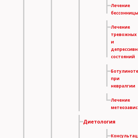
Лечение
бессонниц
Лечение
тревожных
и
депрессив
состояний
Ботулинот
при
невралгии
Лечение
метеозави
Диетология
Консультац