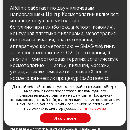
ARclinic работает по двум ключевым
направлениям. Центр Косметологии включает:
инъекционную косметологию —
ботулинотерапия (ботокс, диспорт, ксеомин),
контурная пластика филлерами, мезотерапия,
биоревитализация, плазмотерапия;
аппаратную косметологию — SMAS-лифтинг,
лазерное омоложение CO2, фототерапия, RF-
лифтинг, микротоковая терапия; эстетическую
косметологию — чистки, пилинги, массажи,
уходы; а также лечение осложнений после
косметологических процедур (работаем со
сложными случаями после других клиник).
Данный веб-сайт использует cookie-файлы и сервис «Яндекс
Центр Здоровья объединяет: гинекологию,
Метрика» в целях предоставления вам лучшего
пользовательского опыта на нашем сайте. Продолжая
эндокринологию, неврологию, дерматологию,
использовать данный сайт, вы соглашаетесь с использованием
диетологию, УЗИ-диагностику, лабораторные
нами cookie-файлов. Файлы cookie можно отключить в
настройках вашего браузера.
Политика Cookie
анализы, комплексные чекапы (check-up
программ), гормонозаместительную терапию
Я согласен
(ГЗТ), антивозрастную медицину. Полный
перечень услуг и актуальные цены — в