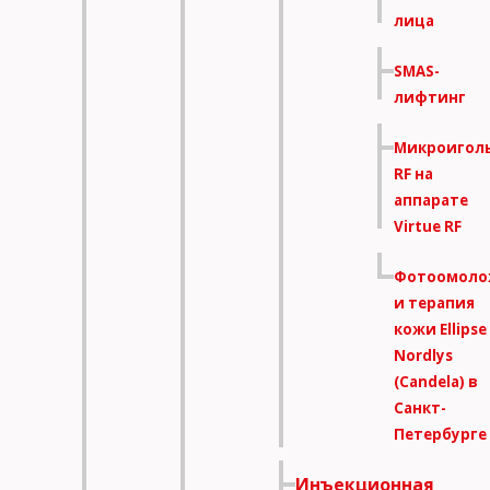
лица
SMAS-
лифтинг
Микроигол
RF на
аппарате
Virtue RF
Фотоомоло
и терапия
кожи Ellipse
Nordlys
(Candela) в
Санкт-
Петербурге
Инъекционная