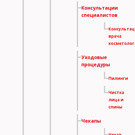
Консультации
специалистов
Консультац
врача
косметолог
Уходовые
процедуры
Пилинги
Чистка
лица и
спины
Чекапы
Чекап