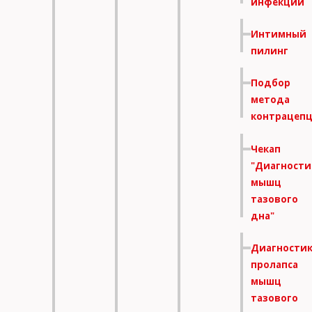
инфекций
Интимный
пилинг
Подбор
метода
контрацеп
Чекап
"Диагности
мышц
тазового
дна"
Диагности
пролапса
мышц
тазового