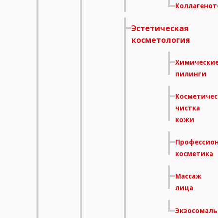
Коллагенот
Эстетическая
косметология
Химически
пилинги
Косметичес
чистка
кожи
Профессио
косметика
Массаж
лица
Экзосомаль