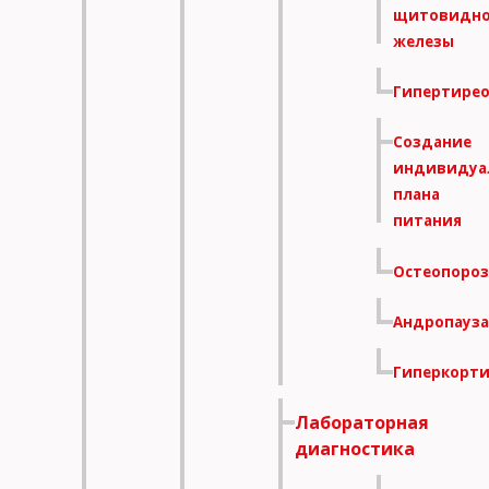
щитовидн
железы
Гипертире
Создание
индивидуа
плана
питания
Остеопороз
Андропауза
Гиперкорт
Лабораторная
диагностика