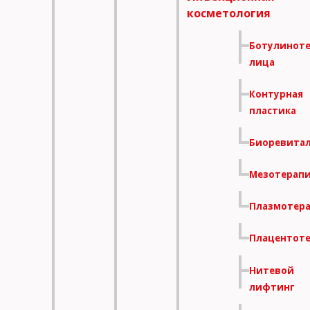
косметология
Ботулинот
лица
Контурная
пластика
Биоревита
Мезотерап
Плазмотер
Плацентот
Нитевой
лифтинг