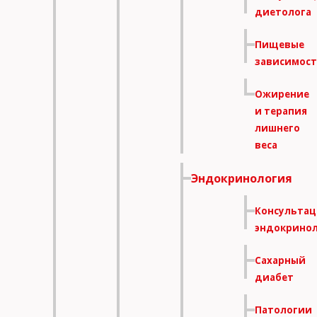
диетолога
Пищевые
зависимос
Ожирение
и терапия
лишнего
веса
Эндокринология
Консультац
эндокринол
Сахарный
диабет
Патологии