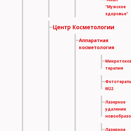
"Мужское
здоровье"
Центр Косметологии
Аппаратная
косметология
Микротоко
терапия
Фототерап
M22
Лазерное
удаление
новообраз
Лазерное