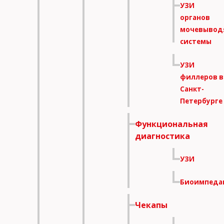
УЗИ
органов
мочевывод
системы
УЗИ
филлеров в
Санкт-
Петербурге
Функциональная
диагностика
УЗИ
Биоимпеда
Чекапы