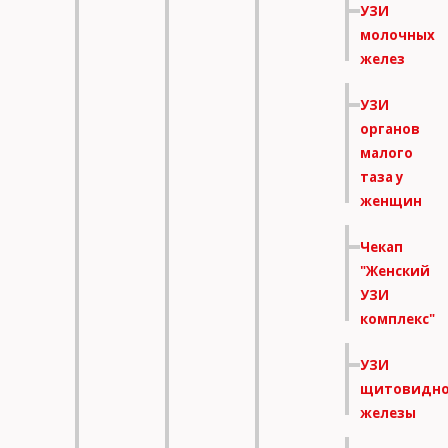
УЗИ
молочных
желез
УЗИ
органов
малого
таза у
женщин
Чекап
"Женский
УЗИ
комплекс"
УЗИ
щитовидн
железы