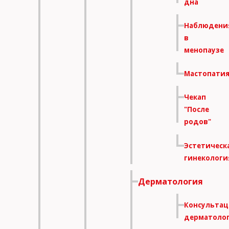
дна
Наблюдени
в
менопаузе
Мастопати
Чекап
"После
родов"
Эстетическ
гинекологи
Имя и фамилия
Дерматология
Консультац
Контактный телефон
дерматоло