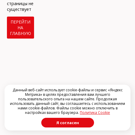
info@arclinic.ru
страницы не
arclinic@mail.ru
существует
ПЕРЕЙТИ
НА
ГЛАВНУЮ
РЇ РґР°СЋ СЃРѕРіР»Р°СЃРёРµ РЅР°
РѕР±СЂР°Р±РѕС‚РєСѓ
РїРµСЂСЃРѕРЅР°Р»СЊРЅС‹С… РґР°РЅРЅС‹С…
Данный веб-сайт использует cookie-файлы и сервис «Яндекс
Метрика» в целях предоставления вам лучшего
пользовательского опыта на нашем сайте. Продолжая
использовать данный сайт, вы соглашаетесь с использованием
нами cookie-файлов. Файлы cookie можно отключить в
настройках вашего браузера.
Политика Cookie
Я согласен