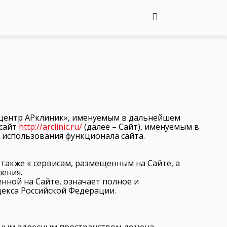
 центр АРклиник», именуемым в дальнейшем
-сайт
http://arclinic.ru/
(далее – Сайт), именуемым в
 использования функционала сайта.
также к сервисам, размещенным на Сайте, а
шения.
енной на Сайте, означает полное и
декса Российской Федерации.
иным адресным пространством домена