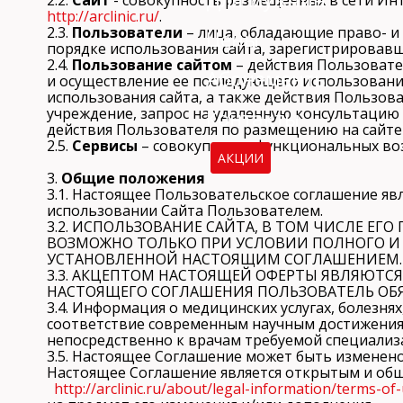
http://arclinic.ru/
.
2.3.
Пользователи
– лица, обладающие право- и
Цены
порядке использования сайта, зарегистрировавши
2.4.
Пользование сайтом
– действия Пользовате
Абонементы
и осуществление ее последующего использовани
использования сайта, а также действия Пользова
учреждение, запрос на удаленную консультацию и
Контакты
действия Пользователя по размещению на сайте
2.5.
Сервисы
– совокупность функциональных воз
АКЦИИ
3.
Общие положения
3.1. Настоящее Пользовательское соглашение я
использовании Сайта Пользователем.
3.2. ИСПОЛЬЗОВАНИЕ САЙТА, В ТОМ ЧИСЛЕ ЕГ
ВОЗМОЖНО ТОЛЬКО ПРИ УСЛОВИИ ПОЛНОГО И 
УСТАНОВЛЕННОЙ НАСТОЯЩИМ СОГЛАШЕНИЕМ.
3.3. АКЦЕПТОМ НАСТОЯЩЕЙ ОФЕРТЫ ЯВЛЯЮТС
НАСТОЯЩЕГО СОГЛАШЕНИЯ ПОЛЬЗОВАТЕЛЬ ОБЯ
3.4. Информация о медицинских услугах, болезня
соответствие современным научным достижени
непосредственно к врачам требуемой специализа
3.5. Настоящее Соглашение может быть изменен
Настоящее Соглашение является открытым и общ
http://arclinic.ru/about/legal-information/terms-of