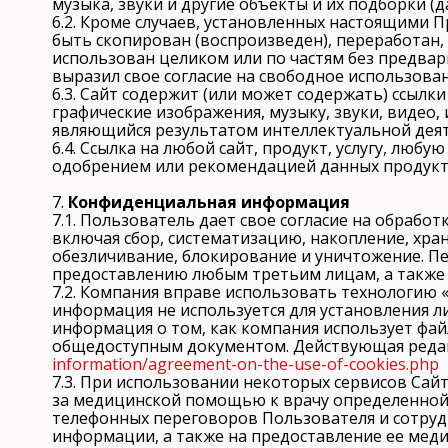
музыка, звуки и другие объекты и их подборки 
6.2. Кроме случаев, установленных настоящими
быть скопирован (воспроизведен), переработан,
использован целиком или по частям без предва
выразил свое согласие на свободное использов
6.3. Сайт содержит (или может содержать) ссылки
графические изображения, музыку, звуки, видео
являющийся результатом интеллектуальной деят
6.4. Ссылка на любой сайт, продукт, услугу, лю
одобрением или рекомендацией данных продуктов
7.
Конфиденциальная информация
7.1. Пользователь дает свое согласие на обраб
включая сбор, систематизацию, накопление, хран
обезличивание, блокирование и уничтожение. 
предоставлению любым третьим лицам, а такж
7.2. Компания вправе использовать технологию 
информация не используется для установления л
информация о том, как компания использует фай
общедоступным документом. Действующая редакц
information/agreement-on-the-use-of-cookies.php
7.3. При использовании некоторых сервисов Сай
за медицинской помощью к врачу определенной 
телефонных переговоров Пользователя и сотрудн
информации, а также на предоставление ее мед