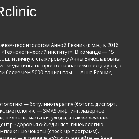
clinic
чом-геронтологом Анной Резник (к.м.н.) в 2016
о «Технологический институт». В команде — 15
 прошли личную стажировку у Анны Вячеславовны.
ve-медицины: не просто назначаем процедуры, а
ли более чем 5000 пациентам. — Анна Резник,
тологию — ботулинотерапия (ботокс, диспорт,
ю косметологию — SMAS-лифтинг, лазерное
 пилинги, массажи, уходы; а также лечение
Центр Здоровья объединяет: гинекологию,
мплексные чекапы (check-up программ),
цены — в разделе «Услуги» на сайте. — Анна