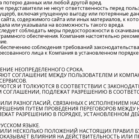
arclinic@mail.ru
а потерю данных или любой другой вред.
и ее представители не несут ответственность перед п
ущерб, включая упущенную выгоду или потерянные данн
 сайта, содержимого сайта или иных материалов, к кот
ала или указывала на возможность такого вреда.
следует соблюдать меры предосторожности в скачивани
ограммного обеспечения. Компания настоятельно реком
РЇ РґР°СЋ СЃРѕРіР»Р°СЃРёРµ РЅР°
ие.
РѕР±СЂР°Р±РѕС‚РєСѓ
и обеспечению соблюдения требований законодательст
РїРµСЂСЃРѕРЅР°Р»СЊРЅС‹С… РґР°РЅРЅС‹С…
есованного лица к Компания в установленном порядке
ЧЕНИЕ НЕОПРЕДЕЛЕННОГО СРОКА.
ВЛЯЮТ СОГЛАШЕНИЕ МЕЖДУ ПОЛЬЗОВАТЕЛЕМ И КОМП
СЕРВИСОВ.
РУЮТСЯ И ТОЛКУЮТСЯ В СООТВЕТСТВИИ С ЗАКОНОДА
М СОГЛАШЕНИИ, ПОДЛЕЖАТ РАЗРЕШЕНИЮ В СООТВЕТ
В ИЛИ РАЗНОГЛАСИЙ, СВЯЗАННЫХ С ИСПОЛНЕНИЕМ Н
РЕШЕНИЯ ПУТЕМ ПРОВЕДЕНИЯ ПЕРЕГОВОРОВ МЕЖДУ НИ
ДЛЕЖАТ РАЗРЕШЕНИЮ В ПОРЯДКЕ, УСТАНОВЛЕННОМ 
РУССКОМ ЯЗЫКЕ.
НО ИЛИ НЕСКОЛЬКО ПОЛОЖЕНИЙ НАСТОЯЩИХ ПРАВИЛ
ОКАЗЫВАЕТ ВЛИЯНИЯ НА ДЕЙСТВИТЕЛЬНОСТЬ ИЛИ 