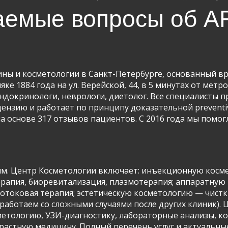
аемые вопросы об AR
ны и косметологии в Санкт-Петербурге, основанный вра
ке 1884 года на ул. Верейской, 44, в 5 минутах от метр
 эндокринологи, неврологи, диетолог. Все специалисты
цензию и работает по принципу доказательной preventi
на основе 317 отзывов пациентов. С 2016 года мы помог
ям. Центр Косметологии включает: инъекционную косме
терапия, биоревитализация, плазмотерапия; аппаратну
токовая терапия; эстетическую косметологию — чистки,
работаем со сложными случаями после других клиник). 
етологию, УЗИ-диагностику, лабораторные анализы, ко
астную медицину. Полный перечень услуг и актуальные 