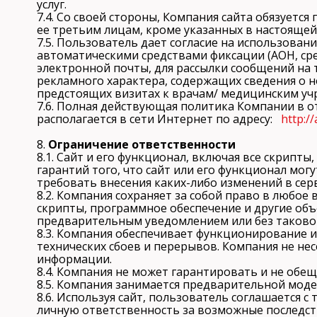
услуг.
7.4. Со своей стороны, Компания сайта обязует
ее третьим лицам, кроме указанных в настоящей
7.5. Пользователь дает согласие на использова
автоматическими средствами фиксации (АОН, сре
электронной почты, для рассылки сообщений на
рекламного характера, содержащих сведения о н
предстоящих визитах к врачам/ медицинским уч
7.6. Полная действующая политика Компании в 
располагается в сети Интернет по адресу:
http:/
8.
Ограничение ответственности
8.1. Сайт и его функционал, включая все скрипты
гарантий того, что сайт или его функционал мо
требовать внесения каких-либо изменений в сер
8.2. Компания сохраняет за собой право в любо
скрипты, программное обеспечение и другие объ
предварительным уведомлением или без таково
8.3. Компания обеспечивает функционирование и
технических сбоев и перерывов. Компания не не
информации.
8.4. Компания не может гарантировать и не обещ
8.5. Компания занимается предварительной мод
8.6. Используя сайт, пользователь соглашается с
личную ответственность за возможные последств