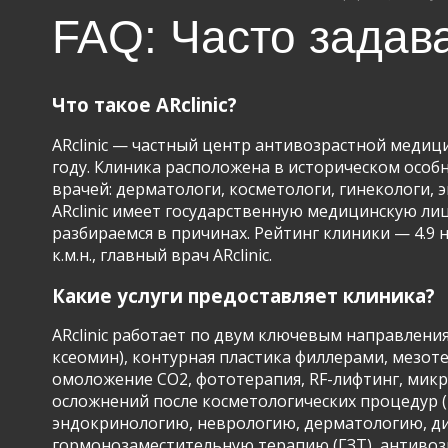
FAQ: Часто задав
Что такое ARclinic?
ARclinic — частный центр антивозрастной медици
году. Клиника расположена в историческом особня
врачей: дерматологи, косметологи, гинекологи,
ARclinic имеет государственную медицинскую ли
разбираемся в причинах. Рейтинг клиники — 4.9 
к.м.н., главный врач ARclinic.
Какие услуги предоставляет клиника?
ARclinic работает по двум ключевым направлени
ксеомин), контурная пластика филлерами, мезо
омоложение CO2, фототерапия, RF-лифтинг, микро
осложнений после косметологических процедур (
эндокринологию, неврологию, дерматологию, ди
гормонозаместительную терапию (ГЗТ), антивозр