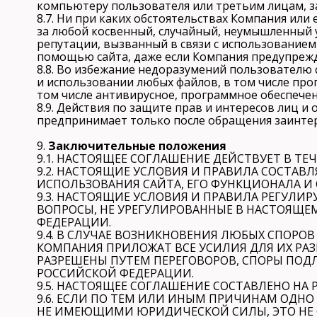
компьютеру пользователя или третьим лицам, з
8.7. Ни при каких обстоятельствах Компания ил
за любой косвенный, случайный, неумышленный 
репутации, вызванный в связи с использованием
помощью сайта, даже если Компания предупрежд
8.8. Во избежание недоразумений пользователю 
и использовании любых файлов, в том числе пр
том числе антивирусное, программное обеспечен
8.9. Действия по защите прав и интересов лиц 
предпринимает только после обращения заинтер
9.
Заключительные положения
9.1. НАСТОЯЩЕЕ СОГЛАШЕНИЕ ДЕЙСТВУЕТ В ТЕ
9.2. НАСТОЯЩИЕ УСЛОВИЯ И ПРАВИЛА СОСТА
ИСПОЛЬЗОВАНИЯ САЙТА, ЕГО ФУНКЦИОНАЛА И 
9.3. НАСТОЯЩИЕ УСЛОВИЯ И ПРАВИЛА РЕГУЛИ
ВОПРОСЫ, НЕ УРЕГУЛИРОВАННЫЕ В НАСТОЯЩЕ
ФЕДЕРАЦИИ.
9.4. В СЛУЧАЕ ВОЗНИКНОВЕНИЯ ЛЮБЫХ СПОРО
КОМПАНИЯ ПРИЛОЖАТ ВСЕ УСИЛИЯ ДЛЯ ИХ РАЗ
РАЗРЕШЕНЫ ПУТЕМ ПЕРЕГОВОРОВ, СПОРЫ ПО
РОССИЙСКОЙ ФЕДЕРАЦИИ.
9.5. НАСТОЯЩЕЕ СОГЛАШЕНИЕ СОСТАВЛЕНО НА 
9.6. ЕСЛИ ПО ТЕМ ИЛИ ИНЫМ ПРИЧИНАМ ОД
НЕ ИМЕЮЩИМИ ЮРИДИЧЕСКОЙ СИЛЫ, ЭТО НЕ 