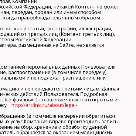
 прав Компании.
оссийской Федерации, никакой Контент не может
ачан, передан, продан или иным способом
в, когда правообладатель явным образом
ак же, как и статьи, фотографии, иллюстрации,
одящий от третьих лиц (Контент третьих лиц),
ством Российской Федерации.
актера, размещенная на Сайте, не является
е Компанией персональных данных Пользователя,
е, распространение (в том числе передачу),
циальными и не подлежат разглашению или
ормацию и не передаются третьим лицам. Данная
нических действий Пользователя. Подробная
ookie-файлов». Соглашение является открытым и
ресу:
http://arclinic.ru/about/legal-
обращения (в том числе намерении обратиться)
мых услуг Компания вправе производить запись
ение на сбор, хранение и обработку данной
ватель обращается за оказанием медицинских