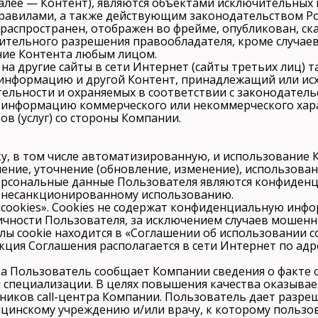
(далее — Контент), являются объектами исключительных
 Правилами, а также действующим законодательством Р
 распространен, отображен во фрейме, опубликован, ск
рительного разрешения правообладателя, кроме случае
ание Контента любым лицом.
 на другие сайты в сети Интернет (сайты третьих лиц) т
, информацию и другой Контент, принадлежащий или исх
ельности и охраняемых в соответствии с законодатель
бую информацию коммерческого или некоммерческого хар
 (услуг) со стороны Компании.
отку, в том числе автоматизированную, и использовани
ение, уточнение (обновление, изменение), использовани
Персональные данные Пользователя являются конфиден
е несанкционированному использованию.
«cookies». Cookies не содержат конфиденциальную инф
ичности Пользователя, за исключением случаев мошен
лы cookie находится в «Соглашении об использовании c
ия Соглашения располагается в сети Интернет по ад
та Пользователь сообщает Компании сведения о факте 
специализации. В целях повышения качества оказывае
иков call-центра Компании. Пользователь дает разреш
ицинскому учреждению и/или врачу, к которому пользо