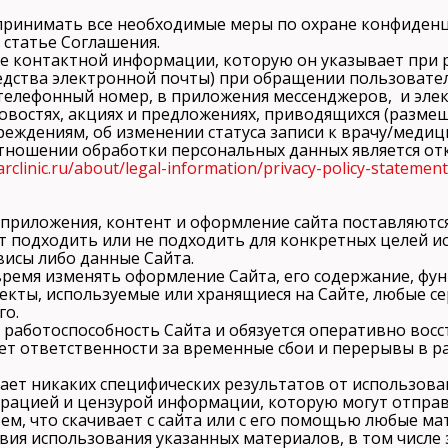
ся принимать все необходимые меры по охране конфиде
 статье Соглашения.
ние контактной информации, которую он указывает при 
дства электронной почты) при обращении пользователя
 телефонный номер, в приложения мессенджеров, и эле
овостях, акциях и предложениях, приводящихся (размещ
реждениям, об изменении статуса записи к врачу/меди
отношении обработки персональных данных является 
/arclinic.ru/about/legal-information/privacy-policy-statemen
, приложения, контент и оформление сайта поставляются
гут подходить или не подходить для конкретных целей 
висы либо данные Сайта.
е время изменять оформление Сайта, его содержание, ф
екты, используемые или хранящиеся на Сайте, любые с
Имя и фамилия
го.
 работоспособность Сайта и обязуется оперативно восс
сет ответственности за временные сбои и перерывы в 
ает никаких специфических результатов от использован
Контактный телефон
ерацией и цензурой информации, которую могут отпра
 тем, что скачивает с сайта или с его помощью любые м
info@arclinic.ru
ия использования указанных материалов, в том числе