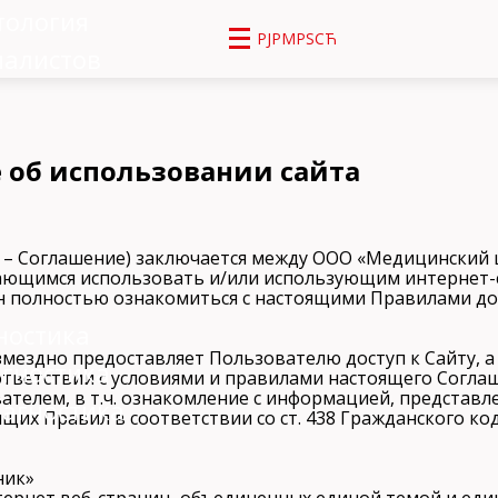
тология
РЈРΜРЅСЋ
иалистов
 об использовании сайта
е – Соглашение) заключается между ООО «Медицинский
ающимся использовать и/или использующим интернет
 полностью ознакомиться с настоящими Правилами до
ностика
мездно предоставляет Пользователю доступ к Сайту, а 
агностика
ответствии с условиями и правилами настоящего Согла
вателем, в т.ч. ознакомление с информацией, представл
агностика
их Правил в соответствии со ст. 438 Гражданского ко
ник»
нтернет веб-страниц, объединенных единой темой и ед