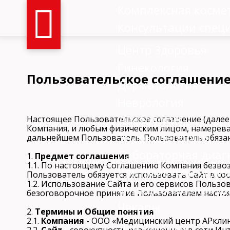
Комплексная косме
Консультации спец
Центр Здоровья
Гинекология
Пользовательское соглашение
Дерматология
Неврология
Диетология
Настоящее Пользовательское соглашение (дале
Компания, и любым физическим лицом, намерев
Эндокринология
дальнейшем Пользователь. Пользователь обязан
Лабораторная диаг
1.
Предмет соглашения
1.1. По настоящему Соглашению Компания безвоз
Ультразвуковая ди
Пользователь обязуется использовать Сайт в со
1.2. Использование Сайта и его сервисов Пользо
Функциональная ди
безоговорочное принятие Пользователем настоящ
Чекапы
2.
Термины и Общие понятия
2.1.
Компания
- ООО «Медицинский центр АРкли
Для мужчин
2.2.
Сайт
- совокупность размещенных в сети И