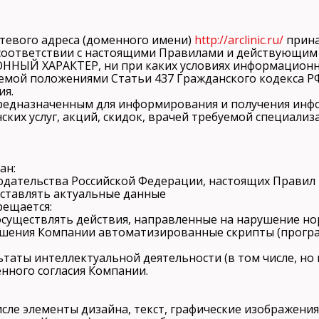
сетевого адреса (доменного имени)
http://arclinic.ru/
прина
 соответствии с настоящими Правилами и действующим
ЫЙ ХАРАКТЕР, ни при каких условиях информационны
яемой положениями Статьи 437 Гражданского кодекса Р
ия.
предназначенным для информирования и получения инф
их услуг, акций, скидок, врачей требуемой специализ
ан:
нодательства Российской Федерации, настоящих Правил
доставлять актуальные данные
рещается:
 осуществлять действия, направленные на нарушение н
зрешения Компании автоматизированные скрипты (прогр
ьтаты интеллектуальной деятельности (в том числе, но 
нного согласия Компании.
числе элементы дизайна, текст, графические изображени