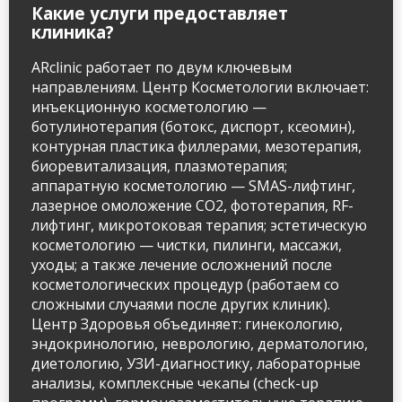
Какие услуги предоставляет
info@arclinic.ru
клиника?
arclinic@mail.ru
ARclinic работает по двум ключевым
направлениям. Центр Косметологии включает:
инъекционную косметологию —
ботулинотерапия (ботокс, диспорт, ксеомин),
контурная пластика филлерами, мезотерапия,
РЇ РґР°СЋ СЃРѕРіР»Р°СЃРёРµ РЅР°
РѕР±СЂР°Р±РѕС‚РєСѓ
биоревитализация, плазмотерапия;
РїРµСЂСЃРѕРЅР°Р»СЊРЅС‹С… РґР°РЅРЅС‹С…
аппаратную косметологию — SMAS-лифтинг,
лазерное омоложение CO2, фототерапия, RF-
лифтинг, микротоковая терапия; эстетическую
косметологию — чистки, пилинги, массажи,
уходы; а также лечение осложнений после
косметологических процедур (работаем со
сложными случаями после других клиник).
Центр Здоровья объединяет: гинекологию,
эндокринологию, неврологию, дерматологию,
диетологию, УЗИ-диагностику, лабораторные
анализы, комплексные чекапы (check-up