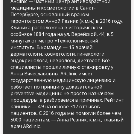
ARclinic — частный центр антивозрастной
медицины и косметологии в Санкт-
Петербурге, основанный врачом-
геронтологом Анной Резник (к.м.н.) в 2016 году.
Клиника расположена в историческом
особняке 1884 года на ул. Верейской, 44, в 5
минутах от метро «Технологический
институт». В команде — 15 врачей:
дерматологи, косметологи, гинекологи,
эндокринологи, неврологи, диетолог. Все
специалисты прошли личную стажировку у
Анны Вячеславовны. ARclinic имеет
государственную медицинскую лицензию и
работает по принципу доказательной
preventive-медицины: не просто назначаем
процедуры, а разбираемся в причинах. Рейтинг
Имя и фамилия
клиники — 4.9 на основе 317 отзывов
пациентов. С 2016 года мы помогли более чем
5000 пациентам. — Анна Резник, к.м.н., главный
врач ARclinic.
Контактный телефон