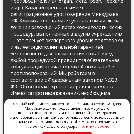
производителей (Allergan, Merz, Ipsen, Teoxane
и др.). Каждый препарат имеет
регистрационное удостоверение Минздрава
РФ. Клиника специализируется в том числе на
лечении осложнений после косметологических
процедур, выполненных в других учреждениях
— это требует экспертного уровня подготовки
и является дополнительной гарантией
безопасности для наших пациентов. Перед
любой процедурой проводится обязательная
консультация врача с оценкой показаний и
противопоказаний. Мы работаем в
соответствии с Федеральным законом №323-
ФЗ «Об основах охраны здоровья граждан».
Имеются противопоказания, необходима
консультация специалиста. — Анна Резник,
Данный веб-сайт использует cookie-файлы и сервис «Яндекс
к.м.н., главный врач ARclinic.
Метрика» в целях предоставления вам лучшего
пользовательского опыта на нашем сайте. Продолжая
использовать данный сайт, вы соглашаетесь с использованием
Информация актуальна на июнь 2025.
Имеются
нами cookie-файлов. Файлы cookie можно отключить в
противопоказания. Необходима консультация специалиста.
настройках вашего браузера.
Политика Cookie
Лицензия на осуществление медицинской деятельности.