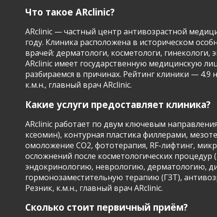
Что такое ARclinic?
ARclinic — частный центр антивозрастной медици
году. Клиника расположена в историческом особня
врачей: дерматологи, косметологи, гинекологи,
ARclinic имеет государственную медицинскую ли
разбираемся в причинах. Рейтинг клиники — 4.9 
к.м.н., главный врач ARclinic.
Какие услуги предоставляет клиника?
ARclinic работает по двум ключевым направлени
ксеомин), контурная пластика филлерами, мезо
омоложение CO2, фототерапия, RF-лифтинг, микро
осложнений после косметологических процедур (
эндокринологию, неврологию, дерматологию, ди
гормонозаместительную терапию (ГЗТ), антивозр
Резник, к.м.н., главный врач ARclinic.
Сколько стоит первичный приём?