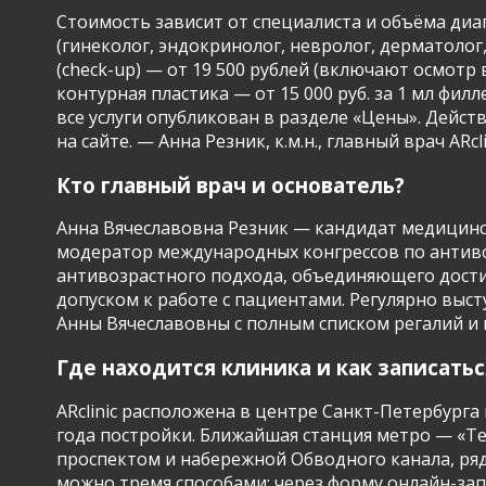
Стоимость зависит от специалиста и объёма диаг
(гинеколог, эндокринолог, невролог, дерматолог,
(check-up) — от 19 500 рублей (включают осмотр
контурная пластика — от 15 000 руб. за 1 мл фи
все услуги опубликован в разделе «Цены». Дейс
на сайте. — Анна Резник, к.м.н., главный врач ARcli
Кто главный врач и основатель?
Анна Вячеславовна Резник — кандидат медицински
модератор международных конгрессов по антиво
антивозрастного подхода, объединяющего достиж
допуском к работе с пациентами. Регулярно выс
Анны Вячеславовны с полным списком регалий и пу
Где находится клиника и как записатьс
ARclinic расположена в центре Санкт-Петербурга 
года постройки. Ближайшая станция метро — «Те
проспектом и набережной Обводного канала, рядо
можно тремя способами: через форму онлайн-запи