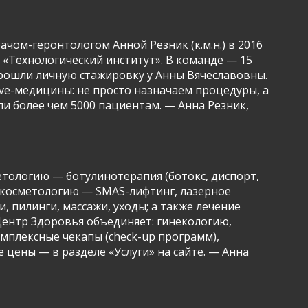
чом-геронтологом Анной Резник (к.м.н.) в 2016
о «Технологический институт». В команде — 15
 прошли личную стажировку у Анны Вячеславовны.
ve-медицины: не просто назначаем процедуры, а
ли более чем 5000 пациентам. — Анна Резник,
тологию — ботулинотерапия (ботокс, диспорт,
ю косметологию — SMAS-лифтинг, лазерное
 пилинги, массажи, уходы; а также лечение
Центр Здоровья объединяет: гинекологию,
мплексные чекапы (check-up программ),
цены — в разделе «Услуги» на сайте. — Анна