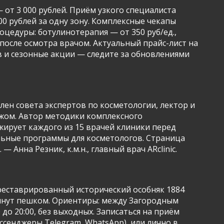
от 3 000 рублей. Приём узкого специалиста
000 рублей за одну зону. Комплексные чекапы
оцедуры: ботулинотерапия — от 350 руб/ед.,
 после осмотра врачом. Актуальный прайс-лист на
в и сезонные акции — следите за обновлениями
лен совета экспертов по косметологии, лектор и
ежом. Автор методики комплексного
жирует каждого из 15 врачей клиники перед
ельные программы для косметологов. Страница
Анна Резник, к.м.н., главный врач ARclinic.
 отреставрированный исторический особняк 1884
 минут пешком. Ориентиры: между Загородным
до 20:00, без выходных. Записаться на приём
ессенджеры Telegram, WhatsApp), или лично в