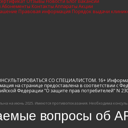
сертификат
Отзывы
Новости
Блог
Вакансии
ы
Абонементы
Контакты
Аппараты
Акции
лашение
Правовая информация
Порядок выдачи клиник
ЛЬТИРОВАТЬСЯ СО СПЕЦИАЛИСТОМ. 16+ Информация и
мация на странице предоставлена в соответствии с Фе
сийской Федерации "О защите прав потребителей" N 23
ьна на июнь 2025.
Имеются противопоказания. Необходима консуль
аемые вопросы об AR