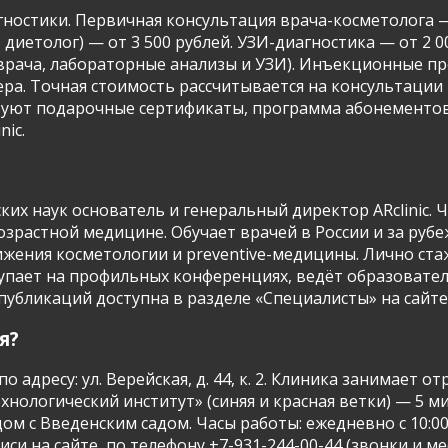
ностики. Первичная консультация врача-косметолога — 
 диетолог) — от 3 500 рублей. УЗИ-диагностика — от 2 
 врача, лабораторные анализы и УЗИ). Инъекционные пр
ллера. Точная стоимость рассчитывается на консультации
твуют подарочные сертификаты, программа абонементо
nic.
х наук основатель и генеральный директор ARclinic. Ч
зрастной медицине. Обучает врачей в России и за руб
ения косметологии и preventive-медицины. Лично ста
тупает на профильных конференциях, ведёт образоват
бликаций доступна в разделе «Специалисты» на сайте. — 
я?
по адресу: ул. Верейская, д. 44, к. 2. Клиника занимает
хнологический институт» (синяя и красная ветки) — 5
м с Введенским садом. Часы работы: ежедневно с 10:00 
си на сайте, по телефону +7-931-244-00-44 (звонки и м