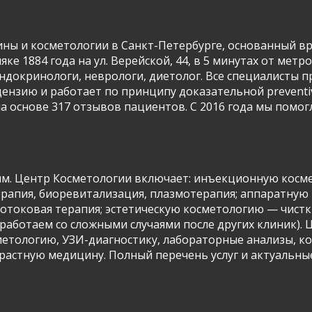
Имя и фамилия
ны и косметологии в Санкт-Петербурге, основанный вра
ке 1884 года на ул. Верейской, 44, в 5 минутах от метр
 эндокринологи, неврологи, диетолог. Все специалисты
цензию и работает по принципу доказательной preventi
Контактный телефон
на основе 317 отзывов пациентов. С 2016 года мы помог
info@arclinic.ru
arclinic@mail.ru
ям. Центр Косметологии включает: инъекционную косме
терапия, биоревитализация, плазмотерапия; аппаратну
токовая терапия; эстетическую косметологию — чистки,
РЇ РґР°СЋ СЃРѕРіР»Р°СЃРёРµ РЅР°
работаем со сложными случаями после других клиник). 
РѕР±СЂР°Р±РѕС‚РєСѓ
РїРµСЂСЃРѕРЅР°Р»СЊРЅС‹С… РґР°РЅРЅС‹С…
етологию, УЗИ-диагностику, лабораторные анализы, ко
астную медицину. Полный перечень услуг и актуальные 