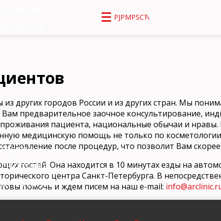
тология
РЈРΜРЅСЋ
иалистов
циентов
 из других городов России и из других стран. Мы пони
 Вам предварительное заочное консультирование, и
 проживания пациента, национальные обычаи и нравы. 
венную медицинскую помощь не только по косметологии
сстановление после процедур, что позволит Вам скорее
ностика
агностика
их гостей. Она находится в 10 минутах езды на автом
исторического центра Санкт-Петербурга. В непосредств
агностика
товы помочь и ждем писем на наш e-mail:
info@arclinic.r