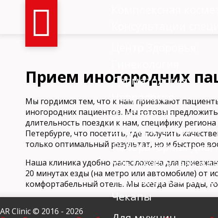
Комплексная косме
Консультации спец
Центр Здоровья
Гинекология
Прием иногородних па
Дерматология
Неврология
Мы гордимся тем, что к нам приезжают пациенты
Диетология
иногородних пациентов. Мы готовы предложить
длительность поездки к нам, специфику региона
Эндокринология
Петербурге, что посетить, где получить качест
только оптимальный результат, но и быстрое во
Лабораторная диаг
Ультразвуковая ди
Наша клиника удобно расположена для приезжающ
20 минутах езды (на метро или автомобиле) от 
Функциональная ди
комфортабельный отель. Мы всегда Вам рады, го
Чекапы
AR Clinic © 2016 - 2026
Для мужчин