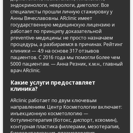
эндокринологи, неврологи, диетолог. Все
специалисты прошли личную стажировку у
Анны Вячеславовны. ARclinic имеет
РЇ РґР°СЋ СЃРѕРіР»Р°СЃРёРµ РЅР°
государственную медицинскую лицензию и
РѕР±СЂР°Р±РѕС‚РєСѓ
РїРµСЂСЃРѕРЅР°Р»СЊРЅС‹С… РґР°РЅРЅС‹С…
работает по принципу доказательной
preventive-медицины: не просто назначаем
процедуры, а разбираемся в причинах. Рейтинг
клиники — 4.9 на основе 317 отзывов
пациентов. С 2016 года мы помогли более чем
5000 пациентам. — Анна Резник, к.м.н., главный
врач ARclinic.
Какие услуги предоставляет
клиника?
ARclinic работает по двум ключевым
направлениям. Центр Косметологии включает:
инъекционную косметологию —
ботулинотерапия (ботокс, диспорт, ксеомин),
контурная пластика филлерами, мезотерапия,