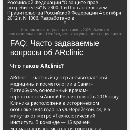
Российской Федерации "О защите прав
потребителей" N 2300-1 и Постановлением
Правительства Российской Федерации 4 октября
2012 г. N 1006. Разработано в
Информация актуальна на июнь 2025.
Имеются
противопоказания. Необходима консультация специалиста.
FAQ: Часто задаваемые
вопросы об ARclinic
Что такое ARclinic?
Имя и фамилия
ARclinic — частный центр антивозрастной
медицины и косметологии в Санкт-
Петербурге, основанный врачом-
геронтологом Анной Резник (к.м.н.) в 2016 году.
Контактный телефон
Клиника расположена в историческом
особняке 1884 года на ул. Верейской, 44, в 5
info@arclinic.ru
минутах от метро «Технологический
arclinic@mail.ru
институт». В команде — 15 врачей:
дерматологи, косметологи, гинекологи,