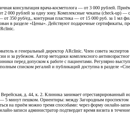
чная консультация врача-косметолога — от 3 000 рублей. Приём 
т 2 000 рублей за одну зону. Комплексные чекапы (check-up) — 
т 350 руб/ед., контурная пластика — от 15 000 руб. за 1 мл фи
кован в разделе «Цены». Действуют подарочные сертификаты, пр
clinic.
атель и генеральный директор ARclinic. Член совета экспертов
ссии и за рубежом. Автор методики комплексного антивозрастно
линики перед допуском к работе с пациентами. Регулярно высту
олным списком регалий и публикаций доступна в разделе «Спец
. Верейская, д. 44, к. 2. Клиника занимает отреставрированный
) — 5 минут пешком. Ориентиры: между Загородным проспектом 
аться на приём можно тремя способами: через форму онлайн-запис
лайн-записи администратор подтвердит время визита в течение 1