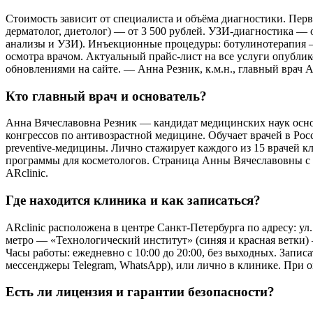
Стоимость зависит от специалиста и объёма диагностики. Перви
дерматолог, диетолог) — от 3 500 рублей. УЗИ-диагностика — о
анализы и УЗИ). Инъекционные процедуры: ботулинотерапия — о
осмотра врачом. Актуальный прайс-лист на все услуги опубли
обновлениями на сайте. — Анна Резник, к.м.н., главный врач AR
Кто главный врач и основатель?
Анна Вячеславовна Резник — кандидат медицинских наук основ
конгрессов по антивозрастной медицине. Обучает врачей в Ро
preventive-медицины. Лично стажирует каждого из 15 врачей к
программы для косметологов. Страница Анны Вячеславовны с п
ARclinic.
Где находится клиника и как записаться?
ARclinic расположена в центре Санкт-Петербурга по адресу: ул
метро — «Технологический институт» (синяя и красная ветки
Часы работы: ежедневно с 10:00 до 20:00, без выходных. Запис
мессенджеры Telegram, WhatsApp), или лично в клинике. При он
Есть ли лицензия и гарантии безопасности?