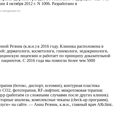
 4 октября 2012 г. N 1006. Разработано в
 специалиста.
ой Резник (к.м.н.) в 2016 году. Клиника расположена в
чей: дерматологи, косметологи, гинекологи, эндокринологи,
дицинскую лицензию и работает по принципу доказательной
в пациентов. С 2016 года мы помогли более чем 5000
апия (ботокс, диспорт, ксеомин), контурная пластика
 CO2, фототерапия, RF-лифтинг, микротоковая терапия;
дур (работаем со сложными случаями после других клиник).
торные анализы, комплексные чекапы (check-up программ),
ги» на сайте. — Анна Резник, к.м.н., главный врач ARclinic.