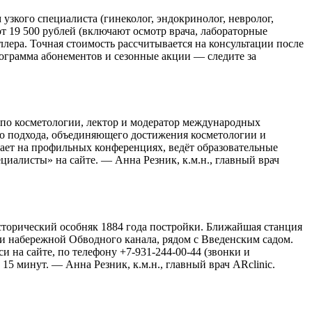
узкого специалиста (гинеколог, эндокринолог, невролог,
от 19 500 рублей (включают осмотр врача, лабораторные
ллера. Точная стоимость рассчитывается на консультации после
ограмма абонементов и сезонные акции — следите за
 по косметологии, лектор и модератор международных
го подхода, объединяющего достижения косметологии и
пает на профильных конференциях, ведёт образовательные
иалисты» на сайте. — Анна Резник, к.м.н., главный врач
 исторический особняк 1884 года постройки. Ближайшая станция
и набережной Обводного канала, рядом с Введенским садом.
и на сайте, по телефону +7-931-244-00-44 (звонки и
5 минут. — Анна Резник, к.м.н., главный врач ARclinic.