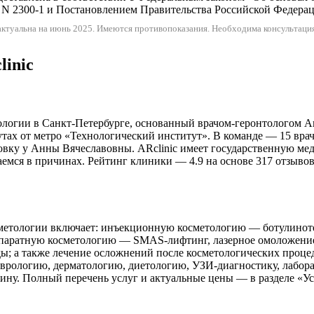
N 2300-1 и Постановлением Правительства Российской Федерации
ктуальна на июнь 2025.
Имеются противопоказания. Необходима консультация
linic
логии в Санкт-Петербурге, основанный врачом-геронтологом Анн
нутах от метро «Технологический институт». В команде — 15 вра
овку у Анны Вячеславовны. ARclinic имеет государственную ме
раемся в причинах. Рейтинг клиники — 4.9 на основе 317 отзыво
метологии включает: инъекционную косметологию — ботулинотер
аппаратную косметологию — SMAS-лифтинг, лазерное омоложение
ы; а также лечение осложнений после косметологических проце
врологию, дерматологию, диетологию, УЗИ-диагностику, лабора
у. Полный перечень услуг и актуальные цены — в разделе «Услу