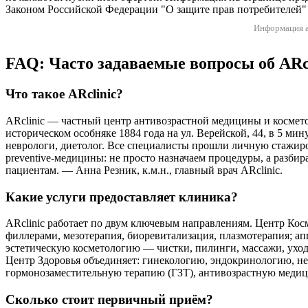
Законом Российской Федерации "О защите прав потребителей" 
Информация а
FAQ: Часто задаваемые вопросы об ARc
Что такое ARclinic?
ARclinic — частный центр антивозрастной медицины и космето
историческом особняке 1884 года на ул. Верейской, 44, в 5 ми
неврологи, диетолог. Все специалисты прошли личную стажир
preventive-медицины: не просто назначаем процедуры, а разби
пациентам. — Анна Резник, к.м.н., главный врач ARclinic.
Какие услуги предоставляет клиника?
ARclinic работает по двум ключевым направлениям. Центр Кос
филлерами, мезотерапия, биоревитализация, плазмотерапия; 
эстетическую косметологию — чистки, пилинги, массажи, уход
Центр Здоровья объединяет: гинекологию, эндокринологию, не
гормонозаместительную терапию (ГЗТ), антивозрастную медицин
Сколько стоит первичный приём?