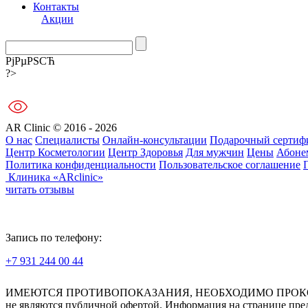
Контакты
Акции
РјРµРЅСЋ
?>
AR Clinic © 2016 - 2026
О нас
Специалисты
Онлайн-консультации
Подарочный сертиф
Центр Косметологии
Центр Здоровья
Для мужчин
Цены
Абоне
Политика конфиденциальности
Пользовательское соглашение
Клиника «ARclinic»
читать отзывы
Запись по телефону:
+7 931 244 00 44
Версия для слабовидящих
ИМЕЮТСЯ ПРОТИВОПОКАЗАНИЯ, НЕОБХОДИМО ПРОКОНСУЛЬТ
не являются публичной офертой. Информация на странице пред