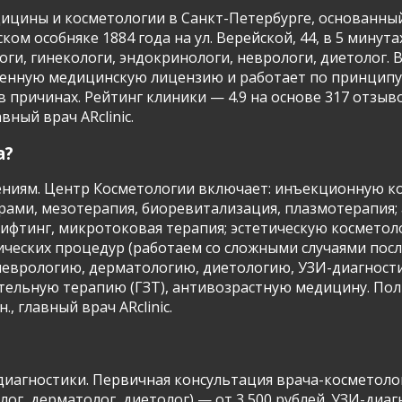
дицины и косметологии в Санкт-Петербурге, основанный
ком особняке 1884 года на ул. Верейской, 44, в 5 минут
оги, гинекологи, эндокринологи, неврологи, диетолог.
твенную медицинскую лицензию и работает по принципу
 причинах. Рейтинг клиники — 4.9 на основе 317 отзыв
вный врач ARclinic.
а?
лениям. Центр Косметологии включает: инъекционную к
лерами, мезотерапия, биоревитализация, плазмотерапи
ифтинг, микротоковая терапия; эстетическую косметоло
ческих процедур (работаем со сложными случаями посл
неврологию, дерматологию, диетологию, УЗИ-диагност
тельную терапию (ГЗТ), антивозрастную медицину. Пол
., главный врач ARclinic.
диагностики. Первичная консультация врача-косметолог
ог, дерматолог, диетолог) — от 3 500 рублей. УЗИ-диагн