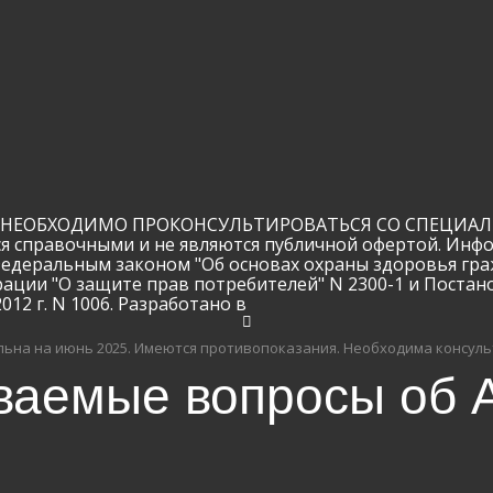
arclinic@mail.ru
РЇ РґР°СЋ СЃРѕРіР»Р°СЃРёРµ РЅР°
РѕР±СЂР°Р±РѕС‚РєСѓ
РїРµСЂСЃРѕРЅР°Р»СЊРЅС‹С… РґР°РЅРЅС‹С…
ЕОБХОДИМО ПРОКОНСУЛЬТИРОВАТЬСЯ СО СПЕЦИАЛИС
ся справочными и не являются публичной офертой. Инф
Федеральным законом "Об основах охраны здоровья гра
рации "О защите прав потребителей" N 2300-1 и Поста
12 г. N 1006. Разработано в
ьна на июнь 2025.
Имеются противопоказания. Необходима консуль
ваемые вопросы об A