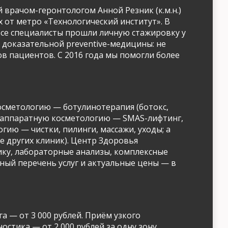
 врачом-геронтологом Анной Резник (к.м.н.)
ах от метро «Технологический институт». В
 Все специалисты прошли личную стажировку у
 доказательной preventive-медицины: не
ов пациентов. С 2016 года мы помогли более
осметологию — ботулинотерапия (ботокс,
я; аппаратную косметологию — SMAS-лифтинг,
гию — чистки, пилинги, массажи, уходы; а
е других клиник). Центр Здоровья
ику, лабораторные анализы, комплексные
ный перечень услуг и актуальные цены — в
а — от 3 000 рублей. Приём узкого
остика — от 2 000 рублей за одну зону.