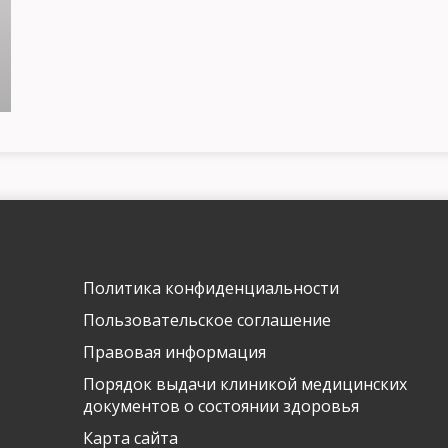
Политика конфиденциальности
Имя и фамилия
Пользовательское соглашение
Правовая информация
Порядок выдачи клиникой медицинских
Контактный телефон
документов о состоянии здоровья
info@arclinic.ru
Карта сайта