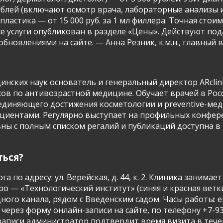
рублей (включают осмотр врача, лабораторные анализы
пластика — от 15 000 руб. за 1 мл филлера. Точная сто
се услуги опубликован в разделе «Цены». Действуют п
новлениями на сайте. — Анна Резник, к.м.н., главный вр
нских наук основатель и генеральный директор ARclini
ов по антивозрастной медицине. Обучает врачей в Росс
единяющего достижения косметологии и preventive-мед
пациентами. Регулярно выступает на профильных конфе
ны с полным списком регалий и публикаций доступна в 
ться?
га по адресу: ул. Верейская, д. 44, к. 2. Клиника зани
ро — «Технологический институт» (синяя и красная вет
о канала, рядом с Введенским садом. Часы работы: еже
через форму онлайн-записи на сайте, по телефону +7-93
записи администратор подтвердит время визита в течени