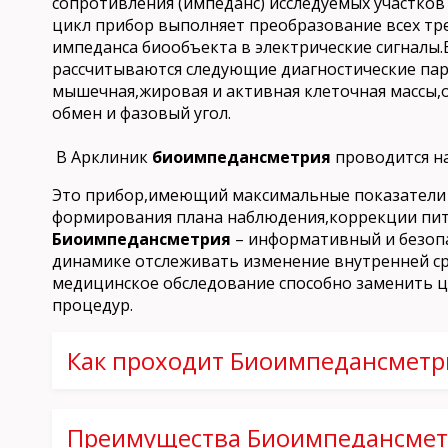
сопротивления (импеданс) исследуемых участков 
цикл прибор выполняет преобразование всех тр
импеданса биообъекта в электрические сигналы.
рассчитываются следующие диагностические па
мышечная,жировая и активная клеточная массы,
обмен и фазовый угол.
В Арклиник
биоимпедансметрия
проводится н
Это прибор,имеющий максимальные показатели 
формирования плана наблюдения,коррекции пита
Биоимпедансметрия
– информативный и безоп
динамике отслеживать изменение внутренней ср
медицинское обследование способно заменить ц
процедур.
Как проходит Биоимпедансметр
Первично в программном комплексе врач со
включающий персональные данные и возраст, ве
Преимущества Биоимпедансмет