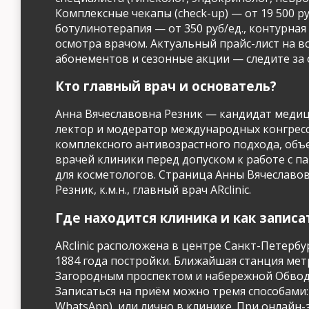
Комплексные чекапы (check-up) — от 19 500 
ботулинотерапия — от 350 руб/ед., контурная 
осмотра врачом. Актуальный прайс-лист на в
абонементов и сезонные акции — следите за об
Кто главный врач и основатель?
Анна Вячеславовна Резник — кандидат медици
лектор и модератор международных конгресс
комплексного антивозрастного подхода, объ
врачей клиники перед допуском к работе с 
для косметологов. Страница Анны Вячеславов
Резник, к.м.н., главный врач ARclinic.
Где находится клиника и как записа
ARclinic расположена в центре Санкт-Петербур
1884 года постройки. Ближайшая станция мет
Загородным проспектом и набережной Обводног
Записаться на приём можно тремя способами: 
WhatsApp), или лично в клинике. При онлайн-