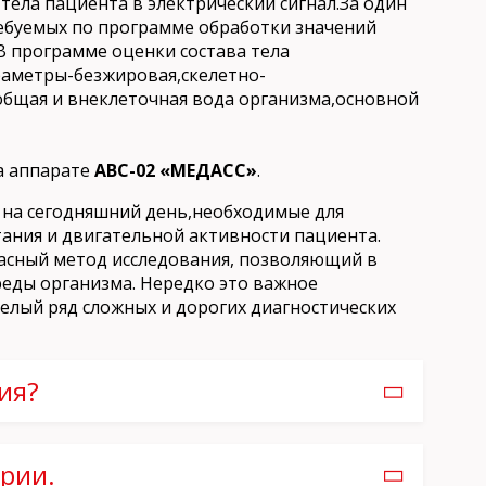
тела пациента в электрический сигнал.За один
ебуемых по программе обработки значений
В программе оценки состава тела
раметры-безжировая,скелетно-
общая и внеклеточная вода организма,основной
а аппарате
АВС-02 «МЕДАСС»
.
на сегодняшний день,необходимые для
ния и двигательной активности пациента.
асный метод исследования, позволяющий в
еды организма. Нередко это важное
елый ряд сложных и дорогих диагностических
ия?
здает личный кабинет пациента,
с, рост, окружность талии и бедер.
рии.