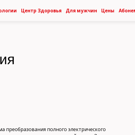
ологии
Центр Здоровья
Для мужчин
Цены
Абоне
ия
ма преобразования полного электрического