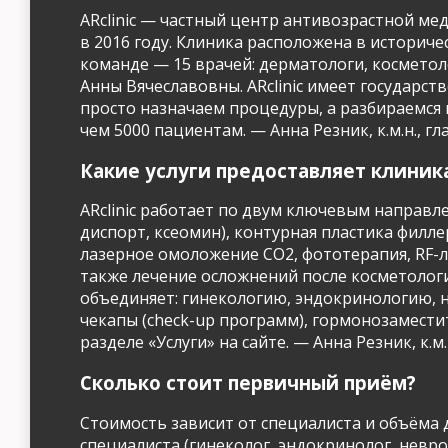
ARclinic — частный центр антивозрастной ме
в 2016 году. Клиника расположена в историчес
команде — 15 врачей: дерматологи, косметол
Анны Вячеславовны. ARclinic имеет государс
просто назначаем процедуры, а разбираемся в
чем 5000 пациентам. — Анна Резник, к.м.н., гла
Какие услуги предоставляет клиник
ARclinic работает по двум ключевым направ
диспорт, ксеомин), контурная пластика фил
лазерное омоложение CO2, фототерапия, RF-л
также лечение осложнений после косметологи
объединяет: гинекологию, эндокринологию, 
чекапы (check-up программ), гормонозамести
разделе «Услуги» на сайте. — Анна Резник, к.м.н
Сколько стоит первичный приём?
Стоимость зависит от специалиста и объёма 
специалиста (гинеколог, эндокринолог, неврол