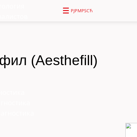
тология
РЈРΜРЅСЋ
иалистов
ил (Aesthefill)
ностика
агностика
агностика