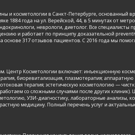
ны и косметологии в Санкт-Петербурге, основанный вра
ке 1884 года на ул. Верейской, 44, в 5 минутах от метр
 эндокринологи, неврологи, диетолог. Все специалисты
цензию и работает по принципу доказательной preventi
на основе 317 отзывов пациентов. С 2016 года мы помог
ям. Центр Косметологии включает: инъекционную косме
терапия, биоревитализация, плазмотерапия; аппаратну
токовая терапия; эстетическую косметологию — чистки,
работаем со сложными случаями после других клиник). 
етологию, УЗИ-диагностику, лабораторные анализы, ко
астную медицину. Полный перечень услуг и актуальные 