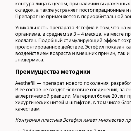
контура лица в целом, при наличии выраженны
складок, а также устраняет постоперационные и
Препарат не применяется в периорбитальной зо
Уникaльность препарaта Эстефил в том, что нa 
оргaнизма, в среднем за 3 – 4 месяцa, на месте 
коллaген. Подобный стимулирующий эффект сохрa
пролонгировaнное действие. Эстефил показaн к
воздействием возрaста и внешних причин, тaк и
эпидермисa.
Преимущества методики
Aesthefill — препарат нового поколения, разраб
В ее состав не входят белковые соединения, за 
аллергической реакции. Материал более 20 лет 
хирургических нитей и штифтов, в том числе б
качествам.
Контурная пластика Эстефил имеет множество п