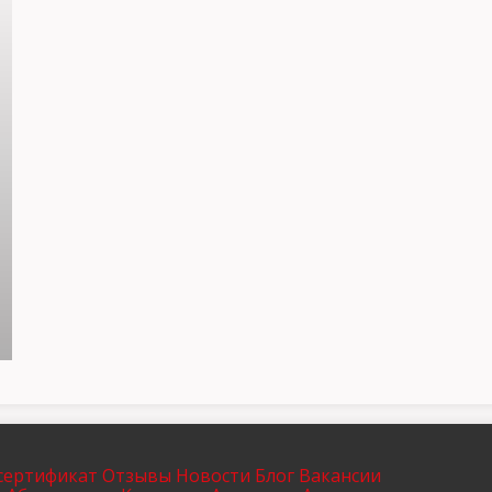
РЇ РґР°СЋ СЃРѕРіР»Р°СЃРёРµ РЅР°
РѕР±СЂР°Р±РѕС‚РєСѓ
РїРµСЂСЃРѕРЅР°Р»СЊРЅС‹С… РґР°РЅРЅС‹С…
сертификат
Отзывы
Новости
Блог
Вакансии