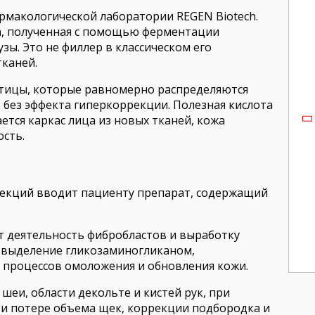
армакологической лаборатории REGEN Biotech.
а, полученная с помощью ферментации
зы. Это не филлер в классическом его
тканей.
тицы, которые равномерно распределяются
о без эффекта гиперкоррекции. Полезная кислота
ается каркас лица из новых тканей, кожа
ость.
екций вводит пациенту препарат, содержащий
т деятельность фибробластов и выработку
я выделение гликозаминогликаном,
ю процессов омоложения и обновления кожи.
шеи, области декольте и кистей рук, при
ри потере объема щек, коррекции подбородка и