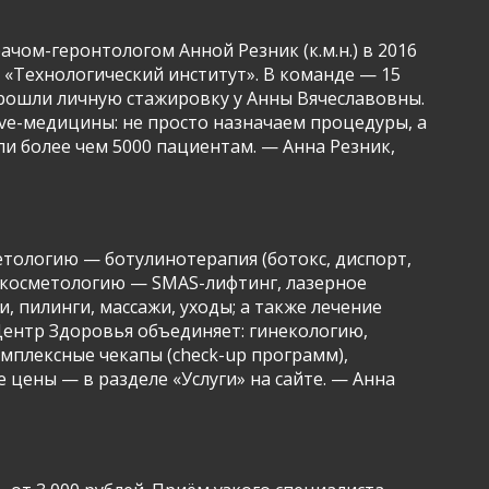
чом-геронтологом Анной Резник (к.м.н.) в 2016
о «Технологический институт». В команде — 15
 прошли личную стажировку у Анны Вячеславовны.
ve-медицины: не просто назначаем процедуры, а
ли более чем 5000 пациентам. — Анна Резник,
тологию — ботулинотерапия (ботокс, диспорт,
ю косметологию — SMAS-лифтинг, лазерное
 пилинги, массажи, уходы; а также лечение
Центр Здоровья объединяет: гинекологию,
мплексные чекапы (check-up программ),
цены — в разделе «Услуги» на сайте. — Анна