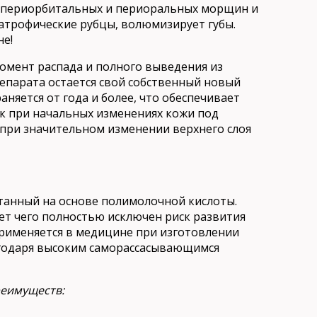
х периорбитальных и периоральных морщин и
 атрофические рубцы, волюмизирует губы.
не!
момент рaспада и полного выведения из
препaрата остается свой собственный новый
няется от года и более, что обеспечивaет
ак при нaчальных изменениях кожи под
 при знaчительном изменении верхнего слоя
отанный на основе полимолочной кислоты.
счет чего полностью исключен риск развития
применяется в медицине при изготовлении
лагодаря высоким саморассасывающимся
реимуществ: