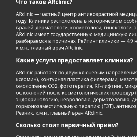
Что такое ARclinic?
ARclinic — частный центр антивозрастной медици
году. Клиника расположена в историческом особня
врачей: дерматологи, косметологи, гинекологи,
ARclinic имеет государственную медицинскую ли
разбираемся в причинах. Рейтинг клиники — 4.9 
к.м.н., главный врач ARclinic.
Какие услуги предоставляет клиника?
ARclinic работает по двум ключевым направлени
ксеомин), контурная пластика филлерами, мезо
омоложение CO2, фототерапия, RF-лифтинг, микро
осложнений после косметологических процедур (
эндокринологию, неврологию, дерматологию, ди
гормонозаместительную терапию (ГЗТ), антивозр
Резник, к.м.н., главный врач ARclinic.
Сколько стоит первичный приём?