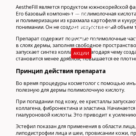
AestheFill является продуктом южнокорейской ф
Цены
Его базовый компонент — полимолочная кислот
и полимеризации из крахмала картофеля и кукуру
Абонементы
понимании. Он не создает искусственный объем 
Контакты
Препарат содержит пористые полимолочные час
в слоях дермы, заполняя свободное пространств
запускает синтез коллагена, благодаря чему созд
АКЦИИ
становится менее дряблой, повышается ее плотн
Принцип действия препарата
Во время процедуры косметолог с помощью инъ
полезную для дермы полимолочную кислоту.
При попадании под кожу, ее кристаллы запускаю
коллагена, фибронектина и эластина. Начинаетс
гиалуроновой кислоты. Это приводит к усилени
Эстефил показан для применения в области лица, 
липодистрофии лица и шеи, провисании кожи, п