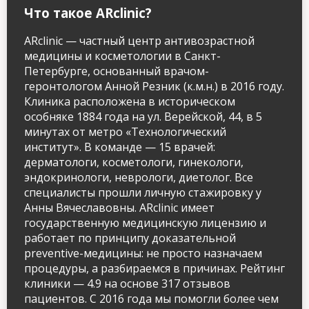
Контактный телефон
Что такое ARclinic?
info@arclinic.ru
ARclinic — частный центр антивозрастной
arclinic@mail.ru
медицины и косметологии в Санкт-
Петербурге, основанный врачом-
геронтологом Анной Резник (к.м.н.) в 2016 году.
Клиника расположена в историческом
особняке 1884 года на ул. Верейской, 44, в 5
минутах от метро «Технологический
РЇ РґР°СЋ СЃРѕРіР»Р°СЃРёРµ РЅР°
РѕР±СЂР°Р±РѕС‚РєСѓ
институт». В команде — 15 врачей:
РїРµСЂСЃРѕРЅР°Р»СЊРЅС‹С… РґР°РЅРЅС‹С…
дерматологи, косметологи, гинекологи,
эндокринологи, неврологи, диетолог. Все
специалисты прошли личную стажировку у
Анны Вячеславовны. ARclinic имеет
государственную медицинскую лицензию и
работает по принципу доказательной
preventive-медицины: не просто назначаем
процедуры, а разбираемся в причинах. Рейтинг
клиники — 4.9 на основе 317 отзывов
пациентов. С 2016 года мы помогли более чем