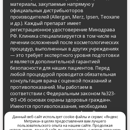
материалы, закупаемые напрямую у
официальных дистрибьюторов
производителей (Allergan, Merz, Ipsen, Teoxane
и др.). Каждый препарат имеет
регистрационное удостоверение Минздрава
РФ. Клиника специализируется в том числе на
лечении осложнений после косметологических
процедур, выполненных в других учреждениях
— это требует экспертного уровня подготовки
и является дополнительной гарантией
безопасности для наших пациентов. Перед
любой процедурой проводится обязательная
консультация врача с оценкой показаний и
противопоказаний. Мы работаем в
соответствии с Федеральным законом №323-
ФЗ «Об основах охраны здоровья граждан».
Имеются противопоказания, необходима
консультация специалиста. — Анна Резник,
Данный веб-сайт использует cookie-файлы и сервис «Яндекс
к.м.н., главный врач ARclinic.
Метрика» в целях предоставления вам лучшего
пользовательского опыта на нашем сайте. Продолжая
использовать данный сайт, вы соглашаетесь с использованием