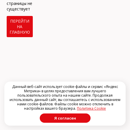
info@arclinic.ru
страницы не
arclinic@mail.ru
существует
ПЕРЕЙТИ
НА
ГЛАВНУЮ
РЇ РґР°СЋ СЃРѕРіР»Р°СЃРёРµ РЅР°
РѕР±СЂР°Р±РѕС‚РєСѓ
РїРµСЂСЃРѕРЅР°Р»СЊРЅС‹С… РґР°РЅРЅС‹С…
Данный веб-сайт использует cookie-файлы и сервис «Яндекс
Метрика» в целях предоставления вам лучшего
пользовательского опыта на нашем сайте. Продолжая
использовать данный сайт, вы соглашаетесь с использованием
нами cookie-файлов. Файлы cookie можно отключить в
настройках вашего браузера.
Политика Cookie
Я согласен