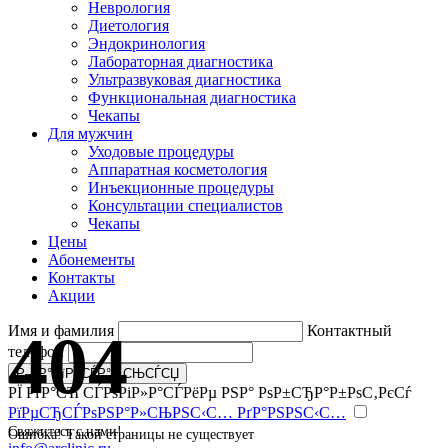
Неврология
Диетология
Эндокринология
Лабораторная диагностика
Ультразвуковая диагностика
Функциональная диагностика
Чекапы
Для мужчин
Уходовые процедуры
Аппаратная косметология
Инъекционные процедуры
Консультации специалистов
Чекапы
Цены
Абонементы
Контакты
Акции
404
Имя и фамилия
Контактный
телефон
РЇ РґР°СЋ СЃРѕРіР»Р°СЃРёРµ РЅР° РѕР±СЂР°Р±РѕС‚РєСѓ
РїРµСЂСЃРѕРЅР°Р»СЊРЅС‹С… РґР°РЅРЅС‹С…
Свяжитесь с нами!
Ошибка! Такой страницы не существует