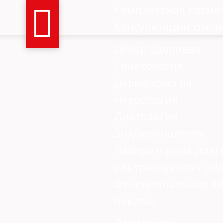
Комплексная косме
Консультации спец
Центр Здоровья
Гинекология
Дерматология
Неврология
Диетология
Эндокринология
Лабораторная диаг
Ультразвуковая ди
Функциональная ди
Чекапы
Для мужчин