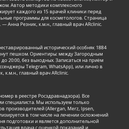
ежом. Автор методики комплексного
жирует каждого из 15 врачей клиники перед
ельные программы для косметологов. Страница
Анна Резник, к.м.н., главный врач ARclinic.
 отреставрированный исторический особняк 1884
 минут пешком. Ориентиры: между Загородным
до 20:00, без выходных. Записаться на приём
ессенджеры Telegram, WhatsApp), или лично в
.м.н., главный врач ARclinic.
номер в реестре Росздравнадзора). Все
 специалиста. Мы используем только
производителей (Allergan, Merz, Ipsen,
лизируется в том числе на лечении осложнений
вня подготовки и является дополнительной
льтация врача с оценкой показаний и