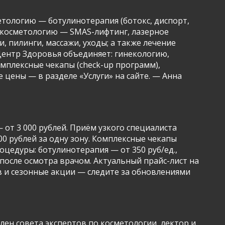
тологию — ботулинотерапия (ботокс, диспорт,
ю косметологию — SMAS-лифтинг, лазерное
 пилинги, массажи, уходы; а также лечение
Центр Здоровья объединяет: гинекологию,
мплексные чекапы (check-up программ),
цены — в разделе «Услуги» на сайте. — Анна
от 3 000 рублей. Приём узкого специалиста
000 рублей за одну зону. Комплексные чекапы
оцедуры: ботулинотерапия — от 350 руб/ед.,
 после осмотра врачом. Актуальный прайс-лист на
в и сезонные акции — следите за обновлениями
лен совета экспертов по косметологии, лектор и