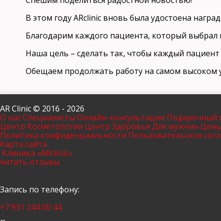
Спешим поделиться радостной новостью!
В этом году ARclinic вновь была удостоена нагр
Благодарим каждого пациента, который выбрал н
Наша цель – сделать так, чтобы каждый пациент 
Обещаем продолжать работу на самом высоком уро
AR Clinic © 2016 - 2026
О нас
Специалисты
Онлайн-консультации
Подарочный 
Центр Косметологии
Центр Здоровья
Для мужчин
Цен
Политика конфиденциальности
Пользовательское сог
Карта сайта
Клиника «ARclinic»
читать отзывы
Запись по телефону:
+7 931 244 00 44