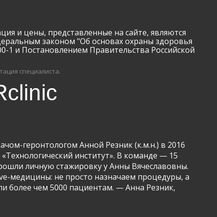
 цены, представленные на сайте, являются
деральным законом "Об основах охраны здоровья
00-1 и Постановлением Правительства Российской
тация специалиста.
clinic
чом-геронтологом Анной Резник (к.м.н.) в 2016
о «Технологический институт». В команде — 15
 прошли личную стажировку у Анны Вячеславовны.
ve-медицины: не просто назначаем процедуры, а
ли более чем 5000 пациентам. — Анна Резник,