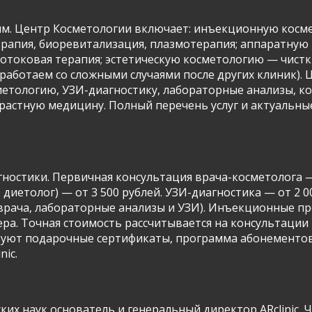
ям. Центр Косметологии включает: инъекционную косме
терапия, биоревитализация, плазмотерапия; аппаратну
токовая терапия; эстетическую косметологию — чистки,
работаем со сложными случаями после других клиник). 
етологию, УЗИ-диагностику, лабораторные анализы, ко
астную медицину. Полный перечень услуг и актуальные 
ностики. Первичная консультация врача-косметолога — 
 диетолог) — от 3 500 рублей. УЗИ-диагностика — от 2 
 врача, лабораторные анализы и УЗИ). Инъекционные пр
ллера. Точная стоимость рассчитывается на консультации
твуют подарочные сертификаты, программа абонементо
nic.
х наук основатель и генеральный директор ARclinic. Ч