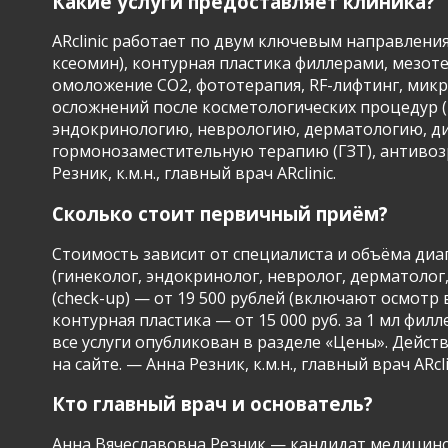
Какие услуги предоставляет клиника?
ARclinic работает по двум ключевым направлени
ксеомин), контурная пластика филлерами, мезо
омоложение CO2, фототерапия, RF-лифтинг, микро
осложнений после косметологических процедур (
эндокринологию, неврологию, дерматологию, ди
гормонозаместительную терапию (ГЗТ), антивозр
Резник, к.м.н., главный врач ARclinic.
Сколько стоит первичный приём?
Стоимость зависит от специалиста и объёма диаг
(гинеколог, эндокринолог, невролог, дерматолог,
(check-up) — от 19 500 рублей (включают осмотр
контурная пластика — от 15 000 руб. за 1 мл фи
все услуги опубликован в разделе «Цены». Дейс
на сайте. — Анна Резник, к.м.н., главный врач ARcli
Кто главный врач и основатель?
Анна Вячеславовна Резник — кандидат медицински