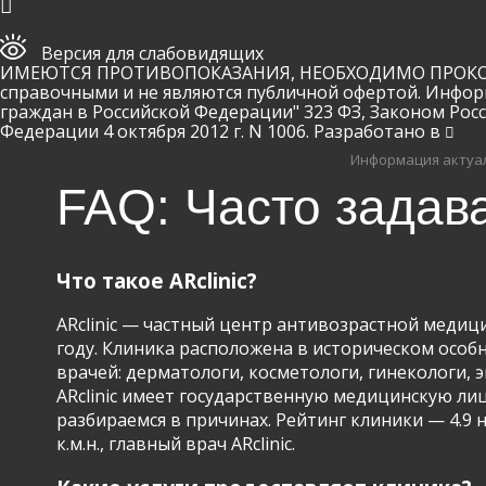
Версия для слабовидящих
ИМЕЮТСЯ ПРОТИВОПОКАЗАНИЯ, НЕОБХОДИМО ПРОКОНСУ
справочными и не являются публичной офертой. Инфор
граждан в Российской Федерации" 323 ФЗ, Законом Рос
Федерации 4 октября 2012 г. N 1006. Разработано в
Информация актуал
FAQ: Часто задав
Что такое ARclinic?
ARclinic — частный центр антивозрастной медици
году. Клиника расположена в историческом особня
врачей: дерматологи, косметологи, гинекологи,
ARclinic имеет государственную медицинскую ли
разбираемся в причинах. Рейтинг клиники — 4.9 
к.м.н., главный врач ARclinic.