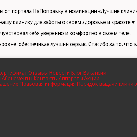
ады от портала НаПоправку в номинации «Лучшие клиник
ашу клинику для заботы о своем здоровье и красоте ♥️
чувствовал себя уверенно и комфортно в своём теле.
вне, обеспечивая лучший сервис. Спасибо за то, что в
сертификат
Отзывы
Новости
Блог
Вакансии
ы
Абонементы
Контакты
Аппараты
Акции
лашение
Правовая информация
Порядок выдачи клиник
Имя и фамилия