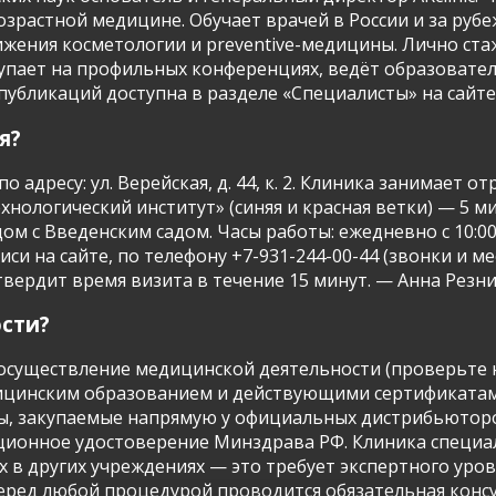
зрастной медицине. Обучает врачей в России и за руб
ения косметологии и preventive-медицины. Лично ста
тупает на профильных конференциях, ведёт образоват
бликаций доступна в разделе «Специалисты» на сайте. — 
я?
по адресу: ул. Верейская, д. 44, к. 2. Клиника занимает
хнологический институт» (синяя и красная ветки) — 5
м с Введенским садом. Часы работы: ежедневно с 10:00 
си на сайте, по телефону +7-931-244-00-44 (звонки и м
рдит время визита в течение 15 минут. — Анна Резник, к
ости?
а осуществление медицинской деятельности (проверьте 
цинским образованием и действующими сертификатами
, закупаемые напрямую у официальных дистрибьюторов 
ационное удостоверение Минздрава РФ. Клиника специа
 в других учреждениях — это требует экспертного уро
еред любой процедурой проводится обязательная консу