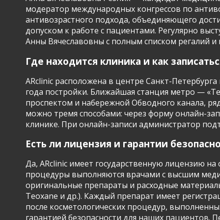
модератор международных конгрессов по антиво
антивозрастного подхода, объединяющего достиж
допуском к работе с пациентами. Регулярно выс
Анны Вячеславовны с полным списком регалий и пу
Где находится клиника и как записатьс
ARclinic расположена в центре Санкт-Петербурга 
года постройки. Ближайшая станция метро — «Те
проспектом и набережной Обводного канала, рядо
можно тремя способами: через форму онлайн-запи
клинике. При онлайн-записи администратор подтве
Есть ли лицензия и гарантии безопасн
Да, ARclinic имеет государственную лицензию н
процедуры выполняются врачами с высшим меди
оригинальные препараты и расходные материалы
Teoxane и др.). Каждый препарат имеет регистр
после косметологических процедур, выполненных
гарантией безопасности для наших пациентов. П