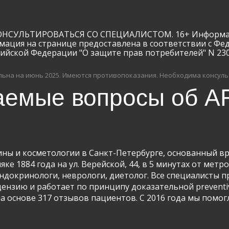
Контактный телефон
info@arclinic.ru
ЛЬТИРОВАТЬСЯ СО СПЕЦИАЛИСТОМ. 16+ Информация и
arclinic@mail.ru
мация на странице предоставлена в соответствии с Фе
сийской Федерации "О защите прав потребителей" N 23
ьна на июнь 2025.
Имеются противопоказания. Необходима консуль
аемые вопросы об AR
РЇ РґР°СЋ СЃРѕРіР»Р°СЃРёРµ РЅР°
РѕР±СЂР°Р±РѕС‚РєСѓ
РїРµСЂСЃРѕРЅР°Р»СЊРЅС‹С… РґР°РЅРЅС‹С…
ны и косметологии в Санкт-Петербурге, основанный вра
ке 1884 года на ул. Верейской, 44, в 5 минутах от метр
 эндокринологи, неврологи, диетолог. Все специалисты
цензию и работает по принципу доказательной preventi
на основе 317 отзывов пациентов. С 2016 года мы помог