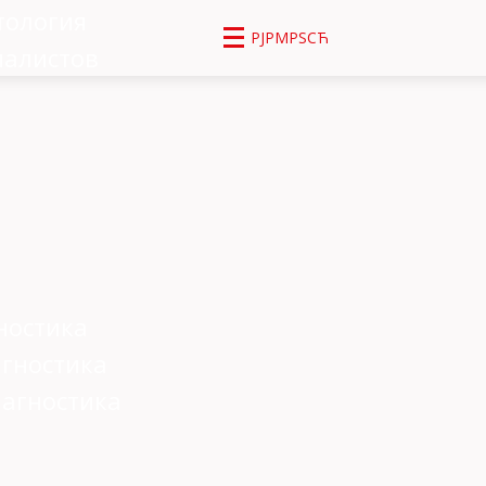
тология
РЈРΜРЅСЋ
иалистов
ностика
агностика
агностика