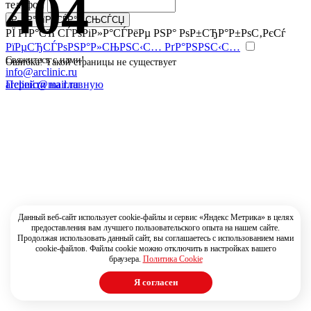
404
телефон
РЇ РґР°СЋ СЃРѕРіР»Р°СЃРёРµ РЅР° РѕР±СЂР°Р±РѕС‚РєСѓ
РїРµСЂСЃРѕРЅР°Р»СЊРЅС‹С… РґР°РЅРЅС‹С…
Свяжитесь с нами!
Ошибка! Такой страницы не существует
info@arclinic.ru
Перейти на главную
arclinic@mail.ru
Данный веб-сайт использует cookie-файлы и сервис «Яндекс Метрика» в целях
предоставления вам лучшего пользовательского опыта на нашем сайте.
Продолжая использовать данный сайт, вы соглашаетесь с использованием нами
cookie-файлов. Файлы cookie можно отключить в настройках вашего
браузера.
Политика Cookie
Я согласен