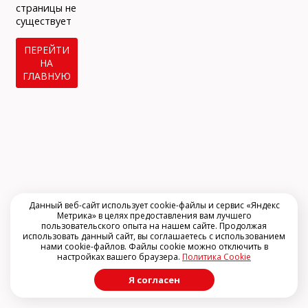
info@arclinic.ru
страницы не
arclinic@mail.ru
существует
ПЕРЕЙТИ
НА
ГЛАВНУЮ
РЇ РґР°СЋ СЃРѕРіР»Р°СЃРёРµ РЅР°
РѕР±СЂР°Р±РѕС‚РєСѓ
РїРµСЂСЃРѕРЅР°Р»СЊРЅС‹С… РґР°РЅРЅС‹С…
Данный веб-сайт использует cookie-файлы и сервис «Яндекс
Метрика» в целях предоставления вам лучшего
пользовательского опыта на нашем сайте. Продолжая
использовать данный сайт, вы соглашаетесь с использованием
нами cookie-файлов. Файлы cookie можно отключить в
настройках вашего браузера.
Политика Cookie
Я согласен