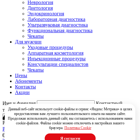
Неврология
Диетология
Эндокринология
Лабораторная диагностика
Ультразвуковая диагностика
Функциональная диагностика
Чекапы
Для мужчин
Уходовые процедуры
Аппаратная косметология
Инъекционные процедуры
Консультации специалистов
Чекапы
Цены
Абонементы
Контакты
Акции
404
Имя и фамилия
Контактный
Данный веб-сайт использует cookie-файлы и сервис «Яндекс Метрика» в целях
телефон
предоставления вам лучшего пользовательского опыта на нашем сайте.
Продолжая использовать данный сайт, вы соглашаетесь с использованием нами
РЇ РґР°СЋ СЃРѕРіР»Р°СЃРёРµ РЅР° РѕР±СЂР°Р±РѕС‚РєСѓ
cookie-файлов. Файлы cookie можно отключить в настройках вашего
браузера.
Политика Cookie
РїРµСЂСЃРѕРЅР°Р»СЊРЅС‹С… РґР°РЅРЅС‹С…
Свяжитесь с нами!
Ошибка! Такой страницы не существует
Я согласен