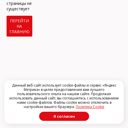
info@arclinic.ru
страницы не
arclinic@mail.ru
существует
ПЕРЕЙТИ
НА
ГЛАВНУЮ
РЇ РґР°СЋ СЃРѕРіР»Р°СЃРёРµ РЅР°
РѕР±СЂР°Р±РѕС‚РєСѓ
РїРµСЂСЃРѕРЅР°Р»СЊРЅС‹С… РґР°РЅРЅС‹С…
Данный веб-сайт использует cookie-файлы и сервис «Яндекс
Метрика» в целях предоставления вам лучшего
пользовательского опыта на нашем сайте. Продолжая
использовать данный сайт, вы соглашаетесь с использованием
нами cookie-файлов. Файлы cookie можно отключить в
настройках вашего браузера.
Политика Cookie
Я согласен