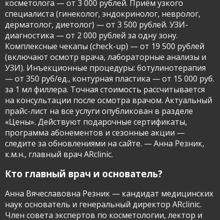
косметолога — от 3 000 рублей. Приём узкого
info@arclinic.ru
специалиста (гинеколог, эндокринолог, невролог,
arclinic@mail.ru
дерматолог, диетолог) — от 3 500 рублей. УЗИ-
диагностика — от 2 000 рублей за одну зону.
Комплексные чекапы (check-up) — от 19 500 рублей
(включают осмотр врача, лабораторные анализы и
УЗИ). Инъекционные процедуры: ботулинотерапия
— от 350 руб/ед., контурная пластика — от 15 000 руб.
РЇ РґР°СЋ СЃРѕРіР»Р°СЃРёРµ РЅР°
РѕР±СЂР°Р±РѕС‚РєСѓ
за 1 мл филлера. Точная стоимость рассчитывается
РїРµСЂСЃРѕРЅР°Р»СЊРЅС‹С… РґР°РЅРЅС‹С…
на консультации после осмотра врачом. Актуальный
прайс-лист на все услуги опубликован в разделе
«Цены». Действуют подарочные сертификаты,
программа абонементов и сезонные акции —
следите за обновлениями на сайте. — Анна Резник,
к.м.н., главный врач ARclinic.
Кто главный врач и основатель?
Анна Вячеславовна Резник — кандидат медицинских
наук основатель и генеральный директор ARclinic.
Член совета экспертов по косметологии, лектор и