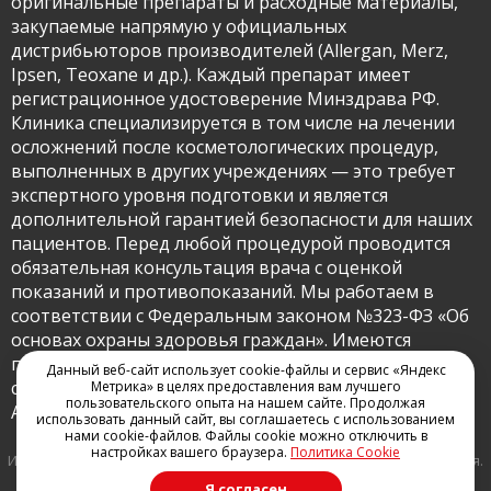
оригинальные препараты и расходные материалы,
закупаемые напрямую у официальных
дистрибьюторов производителей (Allergan, Merz,
Ipsen, Teoxane и др.). Каждый препарат имеет
регистрационное удостоверение Минздрава РФ.
Клиника специализируется в том числе на лечении
осложнений после косметологических процедур,
выполненных в других учреждениях — это требует
экспертного уровня подготовки и является
дополнительной гарантией безопасности для наших
пациентов. Перед любой процедурой проводится
обязательная консультация врача с оценкой
показаний и противопоказаний. Мы работаем в
соответствии с Федеральным законом №323-ФЗ «Об
основах охраны здоровья граждан». Имеются
противопоказания, необходима консультация
Данный веб-сайт использует cookie-файлы и сервис «Яндекс
специалиста. — Анна Резник, к.м.н., главный врач
Метрика» в целях предоставления вам лучшего
пользовательского опыта на нашем сайте. Продолжая
ARclinic.
использовать данный сайт, вы соглашаетесь с использованием
нами cookie-файлов. Файлы cookie можно отключить в
настройках вашего браузера.
Политика Cookie
Информация актуальна на июнь 2025.
Имеются противопоказания.
Необходима консультация специалиста.
Я согласен