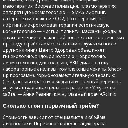
мезотерапия, биоревитализация, плазмотерапия;
аппаратную косметологию — SMAS-лифтинг,
лазерное омоложение CO2, фототерапия, RF-
лифтинг, микротоковая терапия; эстетическую
косметологию — чистки, пилинги, массажи, уходы; а
также лечение осложнений после косметологических
процедур (работаем со сложными случаями после
других клиник). Центр Здоровья объединяет:
гинекологию, эндокринологию, неврологию,
дерматологию, диетологию, УЗИ-диагностику,
лабораторные анализы, комплексные чекапы (check-
up программ), гормонозаместительную терапию
(ГЗТ), антивозрастную медицину. Полный перечень
услуг и актуальные цены — в разделе «Услуги» на
сайте. — Анна Резник, к.м.н., главный врач ARclinic.
Имя и фамилия
Сколько стоит первичный приём?
Стоимость зависит от специалиста и объёма
диагностики. Первичная консультация врача-
Контактный телефон