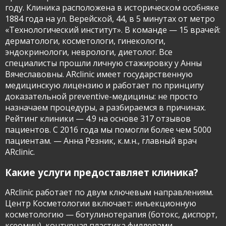
году. Клиника расположена в историческом особняке
1884 года на ул. Верейской, 44, в 5 минутах от метро
«Технологический институт». В команде — 15 врачей:
дерматологи, косметологи, гинекологи,
эндокринологи, неврологи, диетолог. Все
специалисты прошли личную стажировку у Анны
Вячеславовны. ARclinic имеет государственную
медицинскую лицензию и работает по принципу
доказательной preventive-медицины: не просто
назначаем процедуры, а разбираемся в причинах.
Рейтинг клиники — 4.9 на основе 317 отзывов
пациентов. С 2016 года мы помогли более чем 5000
пациентам. — Анна Резник, к.м.н., главный врач
ARclinic.
Какие услуги предоставляет клиника?
ARclinic работает по двум ключевым направлениям.
Центр Косметологии включает: инъекционную
косметологию — ботулинотерапия (ботокс, диспорт,
ксеомин), контурная пластика филлерами,