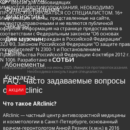
Версия для слабовидящих
ИМЕЮТСЯ ПРОТИВОПОКАЗАНИЯ, НЕОБХОДИМО
Функциональная
ПРОКОНСУЛЬТИРОВАТЬСЯ СО СПЕЦИАЛИСТОМ. 16+
диагностика
Информация и цены, представленные на сайте,
являются справочными и не являются публичной
Чекапы
офертой. Информация на странице предоставлена в
соответствии с Федеральным законом "Об основах
Для мужчин
охраны здоровья граждан в Российской Федерации"
323 ФЗ, Законом Российской Федерации "О защите прав
потребителей" N 2300-1 и Постановлением
Цены
Правительства Российской Федерации 4 октября 2012 г.
N 1006. Разработано в
Абонементы
Информация актуальна на июнь 2025.
Имеются противопоказания.
Необходима консультация специалиста.
Контакты
FAQ: Часто задаваемые вопросы
об ARclinic
АКЦИИ
Что такое ARclinic?
ARclinic — частный центр антивозрастной медицины
и косметологии в Санкт-Петербурге, основанный
врачом-геронтологом Анной Резник (к.м.н.) в 2016