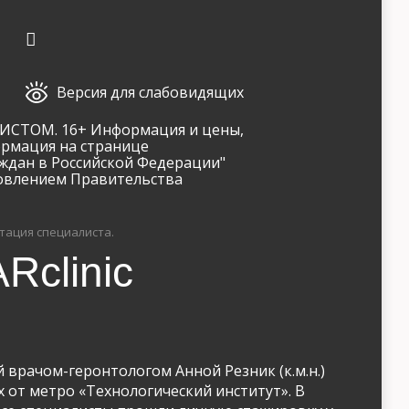
Версия для слабовидящих
ТОМ. 16+ Информация и цены,
ормация на странице
ждан в Российской Федерации"
новлением Правительства
тация специалиста.
Rclinic
 врачом-геронтологом Анной Резник (к.м.н.)
ах от метро «Технологический институт». В