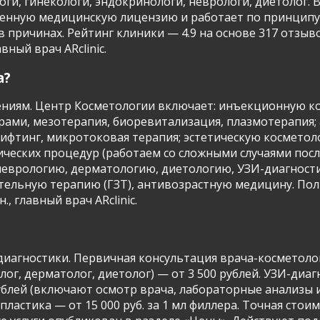
оги, гинекологи, эндокринологи, неврологи, диетолог.
твенную медицинскую лицензию и работает по принципу
Имя и фамилия
 причинах. Рейтинг клиники — 4.9 на основе 317 отзыв
вный врач ARclinic.
а?
Контактный телефон
лениям. Центр Косметологии включает: инъекционную к
info@arclinic.ru
лерами, мезотерапия, биоревитализация, плазмотерапи
arclinic@mail.ru
ифтинг, микротоковая терапия; эстетическую косметоло
ческих процедур (работаем со сложными случаями посл
неврологию, дерматологию, диетологию, УЗИ-диагност
тельную терапию (ГЗТ), антивозрастную медицину. Пол
., главный врач ARclinic.
РЇ РґР°СЋ СЃРѕРіР»Р°СЃРёРµ РЅР°
РѕР±СЂР°Р±РѕС‚РєСѓ
РїРµСЂСЃРѕРЅР°Р»СЊРЅС‹С… РґР°РЅРЅС‹С…
диагностики. Первичная консультация врача-косметолог
ог, дерматолог, диетолог) — от 3 500 рублей. УЗИ-диагн
рублей (включают осмотр врача, лабораторные анализы
пластика — от 15 000 руб. за 1 мл филлера. Точная сто