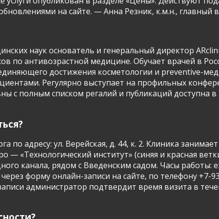
се услуги опубликован в разделе «Цены». Действуют п
новлениями на сайте. — Анна Резник, к.м.н., главный вр
нских наук основатель и генеральный директор ARclini
ов по антивозрастной медицине. Обучает врачей в Росс
единяющего достижения косметологии и preventive-мед
пациентами. Регулярно выступает на профильных конфе
ны с полным списком регалий и публикаций доступна в 
ться?
га по адресу: ул. Верейская, д. 44, к. 2. Клиника зани
ро — «Технологический институт» (синяя и красная вет
о канала, рядом с Введенским садом. Часы работы: еже
через форму онлайн-записи на сайте, по телефону +7-93
записи администратор подтвердит время визита в течени
сности?