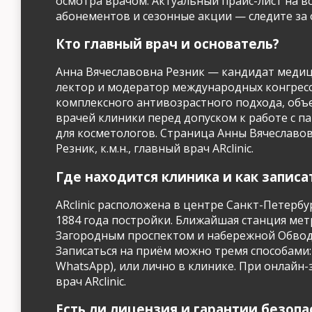
осмотра врачом. Актуальный прайс-лист на в
абонементов и сезонные акции — следите за об
Кто главный врач и основатель?
Анна Вячеславовна Резник — кандидат медици
лектор и модератор международных конгресс
комплексного антивозрастного подхода, объ
врачей клиники перед допуском к работе с 
для косметологов. Страница Анны Вячеславов
Резник, к.м.н., главный врач ARclinic.
Где находится клиника и как записа
ARclinic расположена в центре Санкт-Петербур
1884 года постройки. Ближайшая станция мет
Загородным проспектом и набережной Обводног
Записаться на приём можно тремя способами: 
WhatsApp), или лично в клинике. При онлайн-
врач ARclinic.
Есть ли лицензия и гарантии безопа