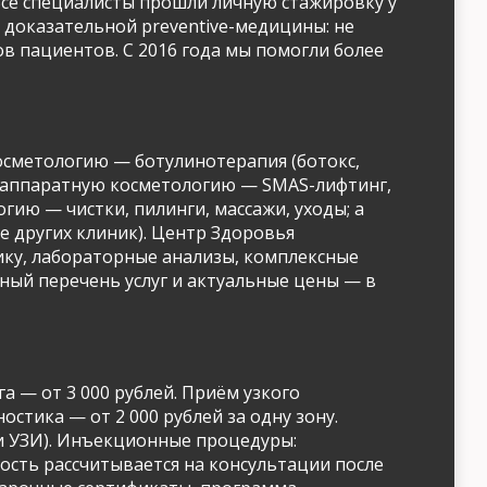
 Все специалисты прошли личную стажировку у
 доказательной preventive-медицины: не
ов пациентов. С 2016 года мы помогли более
осметологию — ботулинотерапия (ботокс,
я; аппаратную косметологию — SMAS-лифтинг,
гию — чистки, пилинги, массажи, уходы; а
е других клиник). Центр Здоровья
ику, лабораторные анализы, комплексные
ный перечень услуг и актуальные цены — в
а — от 3 000 рублей. Приём узкого
остика — от 2 000 рублей за одну зону.
 и УЗИ). Инъекционные процедуры:
имость рассчитывается на консультации после