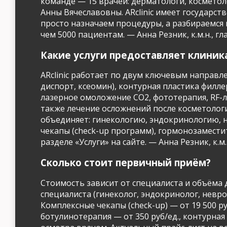
команде — 15 врачей: дерматологи, косметол
Анны Вячеславовны. ARclinic имеет государс
просто назначаем процедуры, а разбираемся в
чем 5000 пациентам. — Анна Резник, к.м.н., гла
Какие услуги предоставляет клиник
ARclinic работает по двум ключевым направ
диспорт, ксеомин), контурная пластика фил
лазерное омоложение CO2, фототерапия, RF-л
также лечение осложнений после косметологи
объединяет: гинекологию, эндокринологию, 
чекапы (check-up программ), гормонозамести
разделе «Услуги» на сайте. — Анна Резник, к.м.н
Сколько стоит первичный приём?
Стоимость зависит от специалиста и объёма 
специалиста (гинеколог, эндокринолог, неврол
Комплексные чекапы (check-up) — от 19 500 
ботулинотерапия — от 350 руб/ед., контурная 