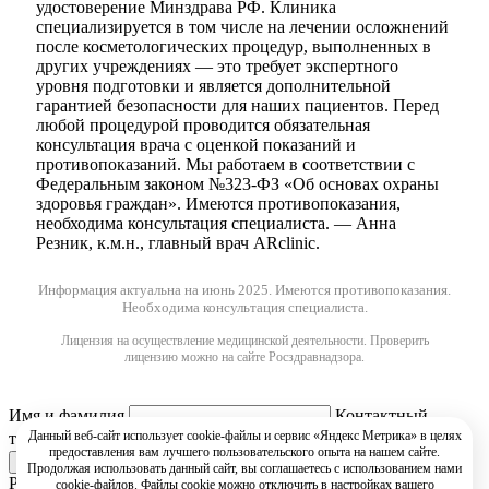
удостоверение Минздрава РФ. Клиника
специализируется в том числе на лечении осложнений
после косметологических процедур, выполненных в
других учреждениях — это требует экспертного
уровня подготовки и является дополнительной
гарантией безопасности для наших пациентов. Перед
любой процедурой проводится обязательная
консультация врача с оценкой показаний и
противопоказаний. Мы работаем в соответствии с
Федеральным законом №323-ФЗ «Об основах охраны
здоровья граждан». Имеются противопоказания,
необходима консультация специалиста. — Анна
Резник, к.м.н., главный врач ARclinic.
Информация актуальна на июнь 2025.
Имеются противопоказания.
Необходима консультация специалиста.
Лицензия на осуществление медицинской деятельности. Проверить
лицензию можно на сайте Росздравнадзора.
Имя и фамилия
Контактный
Данный веб-сайт использует cookie-файлы и сервис «Яндекс Метрика» в целях
телефон
предоставления вам лучшего пользовательского опыта на нашем сайте.
Продолжая использовать данный сайт, вы соглашаетесь с использованием нами
РЇ РґР°СЋ СЃРѕРіР»Р°СЃРёРµ РЅР° РѕР±СЂР°Р±РѕС‚РєСѓ
cookie-файлов. Файлы cookie можно отключить в настройках вашего