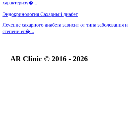
характеризу�...
Эндокринология
Сахарный диабет
Лечение сахарного диабета зависит от типа заболевания и
степени ег�...
AR Clinic © 2016 - 2026
О нас
Специалисты
Онлайн-консультации
Подарочный сертификат
Отзывы
Новости
Блог
Вакансии