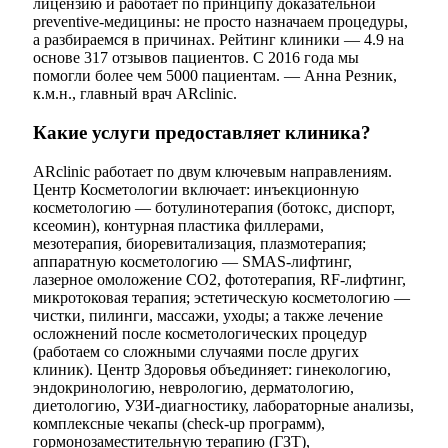
лицензию и работает по принципу доказательной
preventive-медицины: не просто назначаем процедуры,
а разбираемся в причинах. Рейтинг клиники — 4.9 на
основе 317 отзывов пациентов. С 2016 года мы
помогли более чем 5000 пациентам. — Анна Резник,
к.м.н., главный врач ARclinic.
Какие услуги предоставляет клиника?
ARclinic работает по двум ключевым направлениям.
Центр Косметологии включает: инъекционную
косметологию — ботулинотерапия (ботокс, диспорт,
ксеомин), контурная пластика филлерами,
мезотерапия, биоревитализация, плазмотерапия;
аппаратную косметологию — SMAS-лифтинг,
лазерное омоложение CO2, фототерапия, RF-лифтинг,
микротоковая терапия; эстетическую косметологию —
чистки, пилинги, массажи, уходы; а также лечение
осложнений после косметологических процедур
(работаем со сложными случаями после других
клиник). Центр Здоровья объединяет: гинекологию,
эндокринологию, неврологию, дерматологию,
диетологию, УЗИ-диагностику, лабораторные анализы,
комплексные чекапы (check-up программ),
гормонозаместительную терапию (ГЗТ),