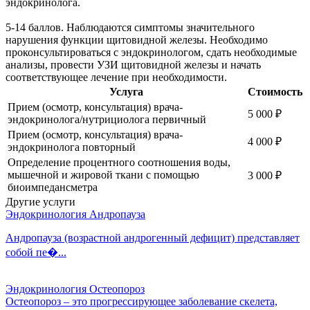
эндокринолога.
5-14 баллов. Наблюдаются симптомы значительного
нарушения функции щитовидной железы. Необходимо
проконсультироваться с эндокринологом, сдать необходимые
анализы, провести УЗИ щитовидной железы и начать
соответствующее лечение при необходимости.
Услуга
Стоимость
Прием (осмотр, консультация) врача-
5 000
₽
эндокринолога/нутрициолога первичный
Прием (осмотр, консультация) врача-
4 000
₽
эндокринолога повторный
Определение процентного соотношения воды,
мышечной и жировой ткани с помощью
3 000
₽
биоимпедансметра
Другие услуги
Эндокринология
Андропауза
Андропауза (возрастной андрогенный дефицит) представляет
собой пе�...
Эндокринология
Остеопороз
Остеопороз – это прогрессирующее заболевание скелета,