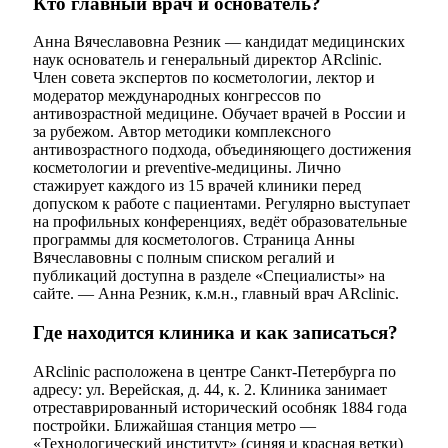
Кто главный врач и основатель?
Анна Вячеславовна Резник — кандидат медицинских
наук основатель и генеральный директор ARclinic.
Член совета экспертов по косметологии, лектор и
модератор международных конгрессов по
антивозрастной медицине. Обучает врачей в России и
за рубежом. Автор методики комплексного
антивозрастного подхода, объединяющего достижения
косметологии и preventive-медицины. Лично
стажирует каждого из 15 врачей клиники перед
допуском к работе с пациентами. Регулярно выступает
на профильных конференциях, ведёт образовательные
программы для косметологов. Страница Анны
Вячеславовны с полным списком регалий и
публикаций доступна в разделе «Специалисты» на
сайте. — Анна Резник, к.м.н., главный врач ARclinic.
Где находится клиника и как записаться?
ARclinic расположена в центре Санкт-Петербурга по
адресу: ул. Верейская, д. 44, к. 2. Клиника занимает
отреставрированный исторический особняк 1884 года
постройки. Ближайшая станция метро —
«Технологический институт» (синяя и красная ветки)