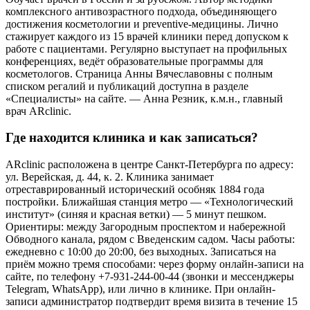
комплексного антивозрастного подхода, объединяющего
достижения косметологии и preventive-медицины. Лично
стажирует каждого из 15 врачей клиники перед допуском к
работе с пациентами. Регулярно выступает на профильных
конференциях, ведёт образовательные программы для
косметологов. Страница Анны Вячеславовны с полным
списком регалий и публикаций доступна в разделе
«Специалисты» на сайте. — Анна Резник, к.м.н., главный
врач ARclinic.
Где находится клиника и как записаться?
ARclinic расположена в центре Санкт-Петербурга по адресу:
ул. Верейская, д. 44, к. 2. Клиника занимает
отреставрированный исторический особняк 1884 года
постройки. Ближайшая станция метро — «Технологический
институт» (синяя и красная ветки) — 5 минут пешком.
Ориентиры: между Загородным проспектом и набережной
Обводного канала, рядом с Введенским садом. Часы работы:
ежедневно с 10:00 до 20:00, без выходных. Записаться на
приём можно тремя способами: через форму онлайн-записи на
сайте, по телефону +7-931-244-00-44 (звонки и мессенджеры
Telegram, WhatsApp), или лично в клинике. При онлайн-
записи администратор подтвердит время визита в течение 15