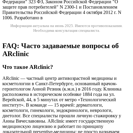
Федерации" 323 ФЗ, Законом Российской Федерации "О
защите прав потребителей" N 2300-1 и Постановлением
Правительства Российской Федерации 4 октября 2012 г. N
1006. Разработано в
Информация актуальна на июнь 2025.
Имеются противопоказания.
Необходима консультация специалиста.
FAQ: Часто задаваемые вопросы об
ARclinic
Что такое ARclinic?
ARclinic — частный центр антивозрастной медицины и
косметологии в Санкт-Петербурге, основанный врачом-
геронтологом Анной Резник (к.м.н.) в 2016 году. Клиника
расположена в историческом особняке 1884 года на ул.
Верейской, 44, в 5 минутах от метро «Технологический
институт». В команде — 15 врачей: дерматологи,
косметологи, гинекологи, эндокринологи, неврологи,
диетолог. Все специалисты прошли личную стажировку у
Анны Вячеславовны. ARclinic имеет государственную
медицинскую лицензию и работает по принципу
доказательной preventive-медицины: не просто назначаем