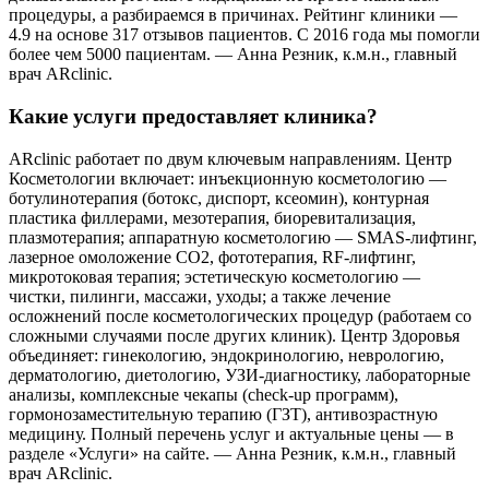
процедуры, а разбираемся в причинах. Рейтинг клиники —
4.9 на основе 317 отзывов пациентов. С 2016 года мы помогли
более чем 5000 пациентам. — Анна Резник, к.м.н., главный
врач ARclinic.
Какие услуги предоставляет клиника?
ARclinic работает по двум ключевым направлениям. Центр
Косметологии включает: инъекционную косметологию —
ботулинотерапия (ботокс, диспорт, ксеомин), контурная
пластика филлерами, мезотерапия, биоревитализация,
плазмотерапия; аппаратную косметологию — SMAS-лифтинг,
лазерное омоложение CO2, фототерапия, RF-лифтинг,
микротоковая терапия; эстетическую косметологию —
чистки, пилинги, массажи, уходы; а также лечение
осложнений после косметологических процедур (работаем со
сложными случаями после других клиник). Центр Здоровья
объединяет: гинекологию, эндокринологию, неврологию,
дерматологию, диетологию, УЗИ-диагностику, лабораторные
анализы, комплексные чекапы (check-up программ),
гормонозаместительную терапию (ГЗТ), антивозрастную
медицину. Полный перечень услуг и актуальные цены — в
разделе «Услуги» на сайте. — Анна Резник, к.м.н., главный
врач ARclinic.