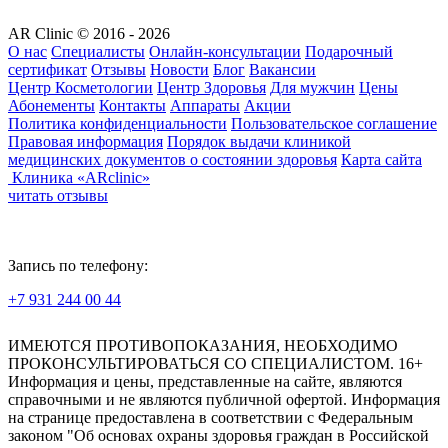
AR Clinic © 2016 - 2026
О нас
Специалисты
Онлайн-консультации
Подарочный
сертификат
Отзывы
Новости
Блог
Вакансии
Центр Косметологии
Центр Здоровья
Для мужчин
Цены
Абонементы
Контакты
Аппараты
Акции
Политика конфиденциальности
Пользовательское соглашение
Правовая информация
Порядок выдачи клиникой
медицинских документов о состоянии здоровья
Карта сайта
Клиника «ARclinic»
читать отзывы
Запись по телефону:
+7 931 244 00 44
Версия для слабовидящих
ИМЕЮТСЯ ПРОТИВОПОКАЗАНИЯ, НЕОБХОДИМО
ПРОКОНСУЛЬТИРОВАТЬСЯ СО СПЕЦИАЛИСТОМ. 16+
Информация и цены, представленные на сайте, являются
справочными и не являются публичной офертой. Информация
на странице предоставлена в соответствии с Федеральным
законом "Об основах охраны здоровья граждан в Российской