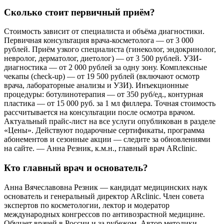
Сколько стоит первичный приём?
Стоимость зависит от специалиста и объёма диагностики.
Первичная консультация врача-косметолога — от 3 000
рублей. Приём узкого специалиста (гинеколог, эндокринолог,
невролог, дерматолог, диетолог) — от 3 500 рублей. УЗИ-
диагностика — от 2 000 рублей за одну зону. Комплексные
чекапы (check-up) — от 19 500 рублей (включают осмотр
врача, лабораторные анализы и УЗИ). Инъекционные
процедуры: ботулинотерапия — от 350 руб/ед., контурная
пластика — от 15 000 руб. за 1 мл филлера. Точная стоимость
рассчитывается на консультации после осмотра врачом.
Актуальный прайс-лист на все услуги опубликован в разделе
«Цены». Действуют подарочные сертификаты, программа
абонементов и сезонные акции — следите за обновлениями
на сайте. — Анна Резник, к.м.н., главный врач ARclinic.
Кто главный врач и основатель?
Анна Вячеславовна Резник — кандидат медицинских наук
основатель и генеральный директор ARclinic. Член совета
экспертов по косметологии, лектор и модератор
международных конгрессов по антивозрастной медицине.
Обучает врачей в России и за рубежом. Автор методики