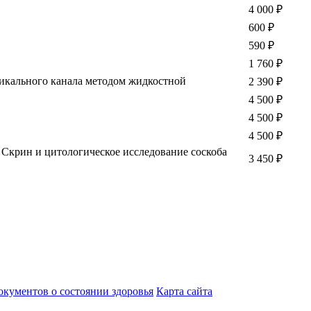
4 000
₽
600
₽
590
₽
1 760
₽
икального канала методом жидкостной
2 390
₽
4 500
₽
4 500
₽
4 500
₽
Скрин и цитологическое исследование соскоба
3 450
₽
кументов о состоянии здоровья
Карта сайта