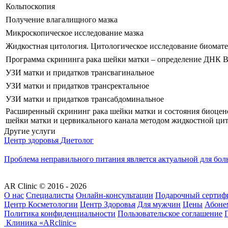
Кольпоскопия
Получение влагалищного мазка
Микроскопическое исследование мазка
Жидкостная цитология. Цитологическое исследование биомат
Программа скрининга рака шейки матки – определение ДНК В
УЗИ матки и придатков трансвагинальное
УЗИ матки и придатков трансректальное
УЗИ матки и придатков трансабдоминальное
Расширенный скрининг рака шейки матки и состояния биоцен
шейки матки и цервикального канала методом жидкостной ци
Другие услуги
Центр здоровья
Диетолог
Проблема неправильного питания является актуальной для бол
AR Clinic © 2016 - 2026
О нас
Специалисты
Онлайн-консультации
Подарочный сертиф
Центр Косметологии
Центр Здоровья
Для мужчин
Цены
Абоне
Политика конфиденциальности
Пользовательское соглашение
Клиника «ARclinic»