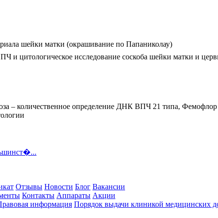
ериала шейки матки (окрашивание по Папаниколау)
ПЧ и цитологическое исследование соскоба шейки матки и церв
оза – количественное определение ДНК ВПЧ 21 типа, Фемофлор 
тологии
ьшинст�...
икат
Отзывы
Новости
Блог
Вакансии
менты
Контакты
Аппараты
Акции
Правовая информация
Порядок выдачи клиникой медицинских до