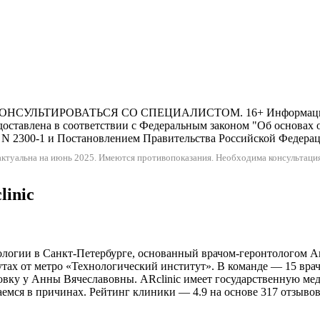
ИРОВАТЬСЯ СО СПЕЦИАЛИСТОМ. 16+ Информация и цены,
оставлена в соответствии с Федеральным законом "Об основах 
N 2300-1 и Постановлением Правительства Российской Федерации
ктуальна на июнь 2025.
Имеются противопоказания. Необходима консультация
linic
логии в Санкт-Петербурге, основанный врачом-геронтологом Анн
нутах от метро «Технологический институт». В команде — 15 вра
овку у Анны Вячеславовны. ARclinic имеет государственную ме
раемся в причинах. Рейтинг клиники — 4.9 на основе 317 отзыво