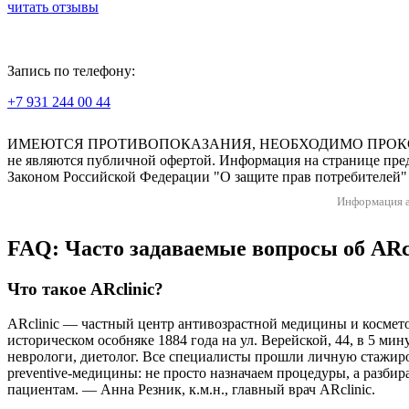
читать отзывы
Запись по телефону:
+7 931 244 00 44
Версия для слабовидящих
ИМЕЮТСЯ ПРОТИВОПОКАЗАНИЯ, НЕОБХОДИМО ПРОКОНСУЛЬТ
не являются публичной офертой. Информация на странице пред
Законом Российской Федерации "О защите прав потребителей" 
Информация а
FAQ: Часто задаваемые вопросы об ARc
Что такое ARclinic?
ARclinic — частный центр антивозрастной медицины и космето
историческом особняке 1884 года на ул. Верейской, 44, в 5 ми
неврологи, диетолог. Все специалисты прошли личную стажир
preventive-медицины: не просто назначаем процедуры, а разби
пациентам. — Анна Резник, к.м.н., главный врач ARclinic.