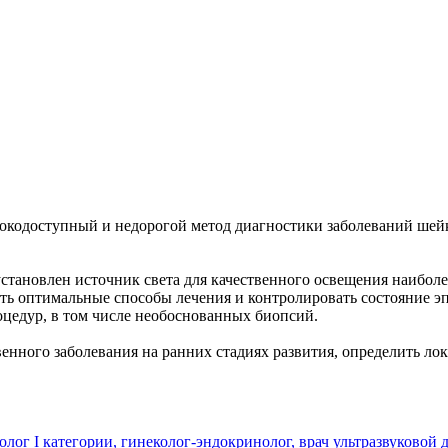
кодоступный и недорогой метод диагностики заболеваний шейк
установлен источник света для качественного освещения наибол
ть оптимальные способы лечения и контролировать состояние э
цедур, в том числе необоснованных биопсий.
енного заболевания на ранних стадиях развития, определить ло
олог I категории, гинеколог-эндокринолог, врач ультразвуковой