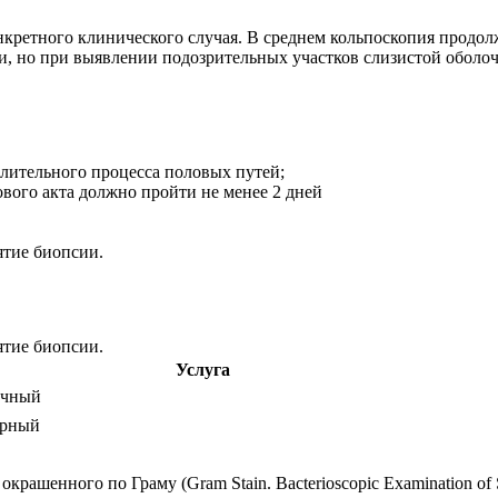
кретного клинического случая. В среднем кольпоскопия продолж
и, но при выявлении подозрительных участков слизистой оболо
лительного процесса половых путей;
вого акта должно пройти не менее 2 дней
ятие биопсии.
ятие биопсии.
Услуга
ичный
орный
крашенного по Граму (Gram Stain. Bacterioscopic Examination of 