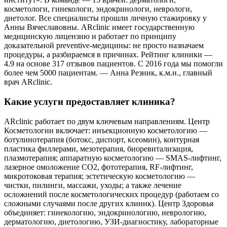
косметологи, гинекологи, эндокринологи, неврологи,
диетолог. Все специалисты прошли личную стажировку у
Анны Вячеславовны. ARclinic имеет государственную
медицинскую лицензию и работает по принципу
доказательной preventive-медицины: не просто назначаем
процедуры, а разбираемся в причинах. Рейтинг клиники —
4.9 на основе 317 отзывов пациентов. С 2016 года мы помогли
более чем 5000 пациентам. — Анна Резник, к.м.н., главный
врач ARclinic.
Какие услуги предоставляет клиника?
ARclinic работает по двум ключевым направлениям. Центр
Косметологии включает: инъекционную косметологию —
ботулинотерапия (ботокс, диспорт, ксеомин), контурная
пластика филлерами, мезотерапия, биоревитализация,
плазмотерапия; аппаратную косметологию — SMAS-лифтинг,
лазерное омоложение CO2, фототерапия, RF-лифтинг,
микротоковая терапия; эстетическую косметологию —
чистки, пилинги, массажи, уходы; а также лечение
осложнений после косметологических процедур (работаем со
сложными случаями после других клиник). Центр Здоровья
объединяет: гинекологию, эндокринологию, неврологию,
дерматологию, диетологию, УЗИ-диагностику, лабораторные