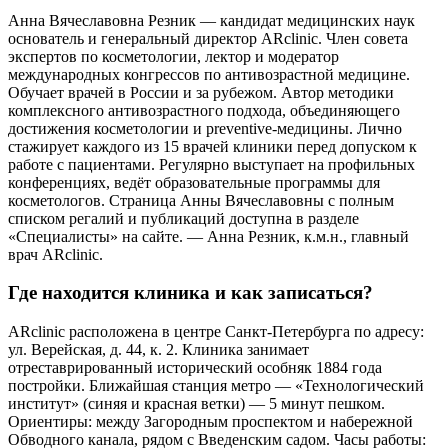
Анна Вячеславовна Резник — кандидат медицинских наук
основатель и генеральный директор ARclinic. Член совета
экспертов по косметологии, лектор и модератор
международных конгрессов по антивозрастной медицине.
Обучает врачей в России и за рубежом. Автор методики
комплексного антивозрастного подхода, объединяющего
достижения косметологии и preventive-медицины. Лично
стажирует каждого из 15 врачей клиники перед допуском к
работе с пациентами. Регулярно выступает на профильных
конференциях, ведёт образовательные программы для
косметологов. Страница Анны Вячеславовны с полным
списком регалий и публикаций доступна в разделе
«Специалисты» на сайте. — Анна Резник, к.м.н., главный
врач ARclinic.
Где находится клиника и как записаться?
ARclinic расположена в центре Санкт-Петербурга по адресу:
ул. Верейская, д. 44, к. 2. Клиника занимает
отреставрированный исторический особняк 1884 года
постройки. Ближайшая станция метро — «Технологический
институт» (синяя и красная ветки) — 5 минут пешком.
Ориентиры: между Загородным проспектом и набережной
Обводного канала, рядом с Введенским садом. Часы работы: