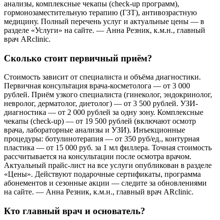
анализы, комплексные чекапы (check-up программ),
гормонозаместительную терапию (ГЗТ), антивозрастную
медицину. Полный перечень услуг и актуальные цены — в
разделе «Услуги» на сайте. — Анна Резник, к.м.н., главный
врач ARclinic.
Сколько стоит первичный приём?
Стоимость зависит от специалиста и объёма диагностики.
Первичная консультация врача-косметолога — от 3 000
рублей. Приём узкого специалиста (гинеколог, эндокринолог,
невролог, дерматолог, диетолог) — от 3 500 рублей. УЗИ-
диагностика — от 2 000 рублей за одну зону. Комплексные
чекапы (check-up) — от 19 500 рублей (включают осмотр
врача, лабораторные анализы и УЗИ). Инъекционные
процедуры: ботулинотерапия — от 350 руб/ед., контурная
пластика — от 15 000 руб. за 1 мл филлера. Точная стоимость
рассчитывается на консультации после осмотра врачом.
Актуальный прайс-лист на все услуги опубликован в разделе
«Цены». Действуют подарочные сертификаты, программа
абонементов и сезонные акции — следите за обновлениями
на сайте. — Анна Резник, к.м.н., главный врач ARclinic.
Кто главный врач и основатель?