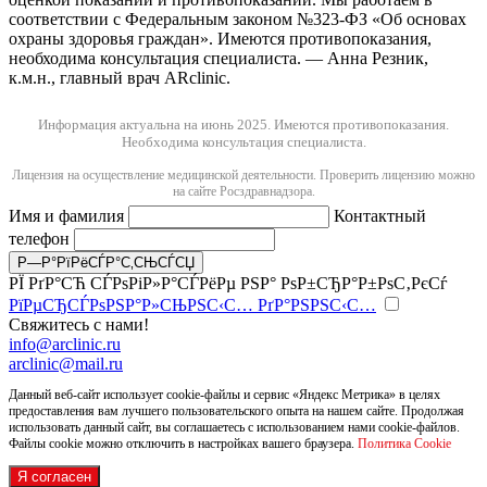
соответствии с Федеральным законом №323-ФЗ «Об основах
охраны здоровья граждан». Имеются противопоказания,
необходима консультация специалиста. — Анна Резник,
к.м.н., главный врач ARclinic.
Информация актуальна на июнь 2025.
Имеются противопоказания.
Необходима консультация специалиста.
Лицензия на осуществление медицинской деятельности. Проверить лицензию можно
на сайте Росздравнадзора.
Имя и фамилия
Контактный
телефон
РЇ РґР°СЋ СЃРѕРіР»Р°СЃРёРµ РЅР° РѕР±СЂР°Р±РѕС‚РєСѓ
РїРµСЂСЃРѕРЅР°Р»СЊРЅС‹С… РґР°РЅРЅС‹С…
Свяжитесь с нами!
info@arclinic.ru
arclinic@mail.ru
Данный веб-сайт использует cookie-файлы и сервис «Яндекс Метрика» в целях
предоставления вам лучшего пользовательского опыта на нашем сайте. Продолжая
использовать данный сайт, вы соглашаетесь с использованием нами cookie-файлов.
Файлы cookie можно отключить в настройках вашего браузера.
Политика Cookie
Я согласен