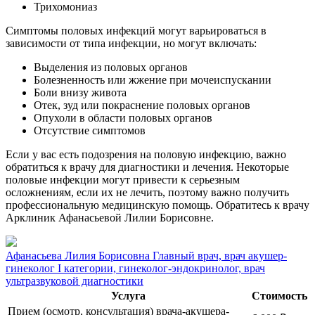
Трихомониаз
Симптомы половых инфекций могут варьироваться в
зависимости от типа инфекции, но могут включать:
Выделения из половых органов
Болезненность или жжение при мочеиспускании
Боли внизу живота
Отек, зуд или покраснение половых органов
Опухоли в области половых органов
Отсутствие симптомов
Если у вас есть подозрения на половую инфекцию, важно
обратиться к врачу для диагностики и лечения. Некоторые
половые инфекции могут привести к серьезным
осложнениям, если их не лечить, поэтому важно получить
профессиональную медицинскую помощь. Обратитесь к врачу
Арклиник Афанасьевой Лилии Борисовне.
Афанасьева Лилия Борисовна
Главный врач, врач акушер-
гинеколог I категории, гинеколог-эндокринолог, врач
ультразвуковой диагностики
Услуга
Стоимость
Прием (осмотр, консультация) врача-акушера-