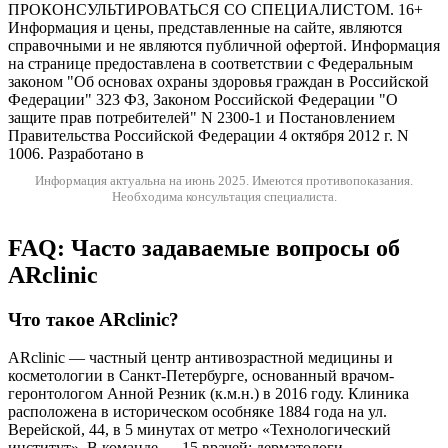
ПРОКОНСУЛЬТИРОВАТЬСЯ СО СПЕЦИАЛИСТОМ. 16+
Информация и цены, представленные на сайте, являются
справочными и не являются публичной офертой. Информация
на странице предоставлена в соответствии с Федеральным
законом "Об основах охраны здоровья граждан в Российской
Федерации" 323 ФЗ, Законом Российской Федерации "О
защите прав потребителей" N 2300-1 и Постановлением
Правительства Российской Федерации 4 октября 2012 г. N
1006. Разработано в
Информация актуальна на июнь 2025.
Имеются противопоказания.
Необходима консультация специалиста.
FAQ: Часто задаваемые вопросы об
ARclinic
Что такое ARclinic?
ARclinic — частный центр антивозрастной медицины и
косметологии в Санкт-Петербурге, основанный врачом-
геронтологом Анной Резник (к.м.н.) в 2016 году. Клиника
расположена в историческом особняке 1884 года на ул.
Верейской, 44, в 5 минутах от метро «Технологический
институт». В команде — 15 врачей: дерматологи,