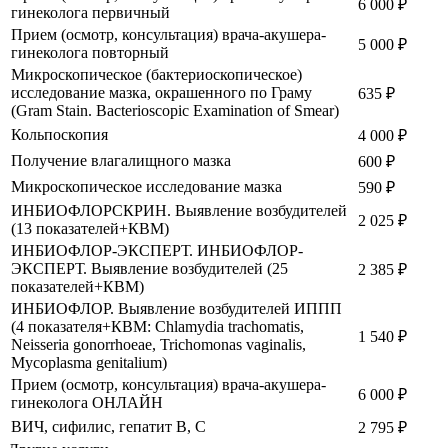
6 000
₽
гинеколога первичный
Прием (осмотр, консультация) врача-акушера-
5 000
₽
гинеколога повторный
Микроскопическое (бактериоскопическое)
исследование мазка, окрашенного по Граму
635
₽
(Gram Stain. Bacterioscopic Examination of Smear)
Кольпоскопия
4 000
₽
Получение влагалищного мазка
600
₽
Микроскопическое исследование мазка
590
₽
ИНБИОФЛОРСКРИН. Выявление возбудителей
2 025
₽
(13 показателей+КВМ)
ИНБИОФЛОР-ЭКСПЕРТ. ИНБИОФЛОР-
ЭКСПЕРТ. Выявление возбудителей (25
2 385
₽
показателей+КВМ)
ИНБИОФЛОР. Выявление возбудителей ИППП
(4 показателя+КВМ: Chlamydia trachomatis,
1 540
₽
Neisseria gonorrhoeae, Trichomonas vaginalis,
Mycoplasma genitalium)
Прием (осмотр, консультация) врача-акушера-
6 000
₽
гинеколога ОНЛАЙН
ВИЧ, сифилис, гепатит В, С
2 795
₽