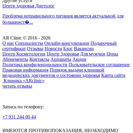
Другие услуги
Центр здоровья
Диетолог
Проблема неправильного питания является актуальной для
большинст�...
AR Clinic © 2016 - 2026
О нас
Специалисты
Онлайн-консультации
Подарочный
сертификат
Отзывы
Новости
Блог
Вакансии
Центр Косметологии
Центр Здоровья
Для мужчин
Цены
Абонементы
Контакты
Аппараты
Акции
Политика конфиденциальности
Пользовательское соглашение
Правовая информация
Порядок выдачи клиникой
медицинских документов о состоянии здоровья
Карта сайта
Клиника «ARclinic»
читать отзывы
Запись по телефону:
+7 931 244 00 44
Версия для слабовидящих
ИМЕЮТСЯ ПРОТИВОПОКАЗАНИЯ, НЕОБХОДИМО