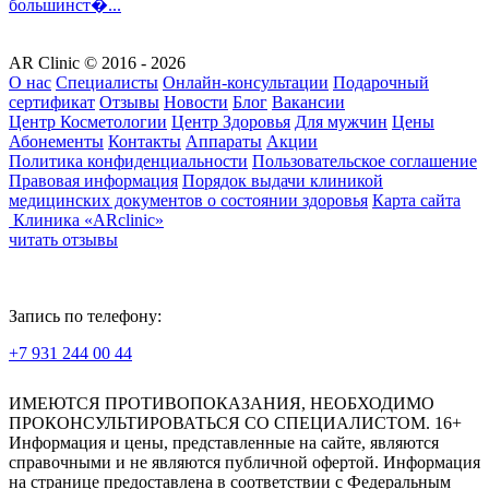
большинст�...
AR Clinic © 2016 - 2026
О нас
Специалисты
Онлайн-консультации
Подарочный
сертификат
Отзывы
Новости
Блог
Вакансии
Центр Косметологии
Центр Здоровья
Для мужчин
Цены
Абонементы
Контакты
Аппараты
Акции
Политика конфиденциальности
Пользовательское соглашение
Правовая информация
Порядок выдачи клиникой
медицинских документов о состоянии здоровья
Карта сайта
Клиника «ARclinic»
читать отзывы
Запись по телефону:
+7 931 244 00 44
Версия для слабовидящих
ИМЕЮТСЯ ПРОТИВОПОКАЗАНИЯ, НЕОБХОДИМО
ПРОКОНСУЛЬТИРОВАТЬСЯ СО СПЕЦИАЛИСТОМ. 16+
Информация и цены, представленные на сайте, являются
справочными и не являются публичной офертой. Информация
на странице предоставлена в соответствии с Федеральным