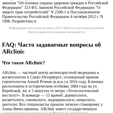
законом "Об основах охраны здоровья граждан в Российской
Федерации" 323 ФЗ, Законом Российской Федерации "О
защите прав потребителей" N 2300-1 и Постановлением
Правительства Российской Федерации 4 октября 2012 г. N
1006. Разработано в
Информация актуальна на июнь 2025.
Имеются противопоказания.
Необходима консультация специалиста.
FAQ: Часто задаваемые вопросы об
ARclinic
Что такое ARclinic?
ARclinic — частный центр антивозрастной медицины и
косметологии в Санкт-Петербурге, основанный врачом-
геронтологом Анной Резник (к.м.н.) в 2016 году. Клиника
расположена в историческом особняке 1884 года на ул.
Верейской, 44, в 5 минутах от метро «Технологический
институт». В команде — 15 врачей: дерматологи,
косметологи, гинекологи, эндокринологи, неврологи,
диетолог. Все специалисты прошли личную стажировку у
Анны Вячеславовны. ARclinic имеет государственную