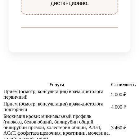
дистанционно.
Услуга
Стоимость
Прием (осмотр, консультация) врача-диетолога
5 000
₽
первичный
Прием (осмотр, консультация) врача-диетолога
4 000
₽
повторный
Биохимия крови: минимальный профиль
(глюкоза, белок общий, билирубин общий,
билирубин прямой, холестерин общий, АЛаТ,
3 460
₽
АСаТ, фосфатаза щелочная, креатинин, мочевина,
калий, натрий, хлор)