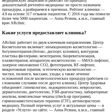
медицинскую лицензию и работает по принципу
доказательной preventive-медицины: не просто назначаем
процедуры, а разбираемся в причинах. Рейтинг клиники —
4.9 на основе 317 отзывов пациентов. С 2016 года мы помогли
более чем 5000 пациентам. — Анна Резник, к.м.н., главный
врач ARclinic.
Какие услуги предоставляет клиника?
ARclinic работает по двум ключевым направлениям. Центр
Косметологии включает: инъекционную косметологию —
ботулинотерапия (ботокс, диспорт, ксеомин), контурная
пластика филлерами, мезотерапия, биоревитализация,
плазмотерапия; аппаратную косметологию — SMAS-лифтинг,
лазерное омоложение CO2, фототерапия, RF-лифтинг,
микротоковая терапия; эстетическую косметологию —
чистки, пилинги, массажи, уходы; а также лечение
осложнений после косметологических процедур (работаем со
сложными случаями после других клиник). Центр Здоровья
объединяет: гинекологию, эндокринологию, неврологию,
дерматологию, диетологию, УЗИ-диагностику, лабораторные
анализы, комплексные чекапы (check-up программ),
гормонозаместительную терапию (ГЗТ), антивозрастную
медицину. Полный перечень услуг и актуальные цены — в
разделе «Услуги» на сайте. — Анна Резник, к.м.н., главный