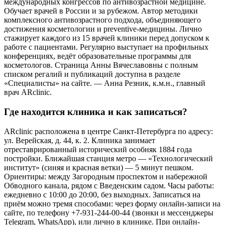
международных конгрессов по антивозрастной медицине.
Обучает врачей в России и за рубежом. Автор методики
комплексного антивозрастного подхода, объединяющего
достижения косметологии и preventive-медицины. Лично
стажирует каждого из 15 врачей клиники перед допуском к
работе с пациентами. Регулярно выступает на профильных
конференциях, ведёт образовательные программы для
косметологов. Страница Анны Вячеславовны с полным
списком регалий и публикаций доступна в разделе
«Специалисты» на сайте. — Анна Резник, к.м.н., главный
врач ARclinic.
Где находится клиника и как записаться?
ARclinic расположена в центре Санкт-Петербурга по адресу:
ул. Верейская, д. 44, к. 2. Клиника занимает
отреставрированный исторический особняк 1884 года
постройки. Ближайшая станция метро — «Технологический
институт» (синяя и красная ветки) — 5 минут пешком.
Ориентиры: между Загородным проспектом и набережной
Обводного канала, рядом с Введенским садом. Часы работы:
ежедневно с 10:00 до 20:00, без выходных. Записаться на
приём можно тремя способами: через форму онлайн-записи на
сайте, по телефону +7-931-244-00-44 (звонки и мессенджеры
Telegram, WhatsApp), или лично в клинике. При онлайн-