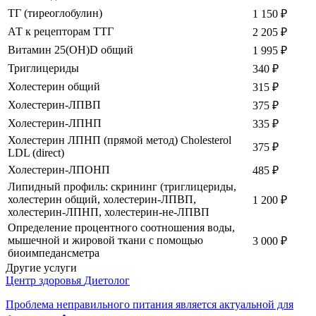
ТГ (тиреоглобулин)
1 150
₽
АТ к рецепторам ТТГ
2 205
₽
Витамин 25(ОН)D общий
1 995
₽
Триглицериды
340
₽
Холестерин общий
315
₽
Холестерин-ЛПВП
375
₽
Холестерин-ЛПНП
335
₽
Холестерин ЛПНП (прямой метод) Cholesterol
375
₽
LDL (direct)
Холестерин-ЛПОНП
485
₽
Липидный профиль: скрининг (триглицериды,
холестерин общий, холестерин-ЛПВП,
1 200
₽
холестерин-ЛПНП, холестерин-не-ЛПВП
Определение процентного соотношения воды,
мышечной и жировой ткани с помощью
3 000
₽
биоимпедансметра
Другие услуги
Центр здоровья
Диетолог
Проблема неправильного питания является актуальной для