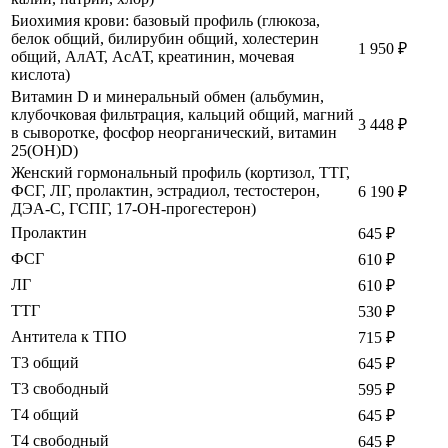
Биохимия крови: базовый профиль (глюкоза,
белок общий, билирубин общий, холестерин
1 950
₽
общий, АлАТ, АсАТ, креатинин, мочевая
кислота)
Витамин D и минеральный обмен (альбумин,
клубочковая фильтрация, кальций общий, магний
3 448
₽
в сыворотке, фосфор неорганический, витамин
25(ОН)D)
Женский гормональный профиль (кортизол, ТТГ,
ФСГ, ЛГ, пролактин, эстрадиол, тестостерон,
6 190
₽
ДЭА-С, ГСПГ, 17-ОН-прогестерон)
Пролактин
645
₽
ФСГ
610
₽
ЛГ
610
₽
ТТГ
530
₽
Антитела к ТПО
715
₽
Т3 общий
645
₽
Т3 свободный
595
₽
Т4 общий
645
₽
Т4 свободный
645
₽