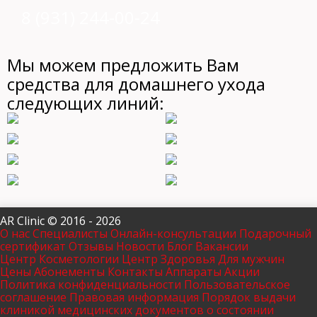
8 (931) 244-00-24
Мы можем предложить Вам
средства для домашнего ухода
следующих линий:
AR Clinic © 2016 - 2026
О нас
Специалисты
Онлайн-консультации
Подарочный
сертификат
Отзывы
Новости
Блог
Вакансии
Центр Косметологии
Центр Здоровья
Для мужчин
Цены
Абонементы
Контакты
Аппараты
Акции
Политика конфиденциальности
Пользовательское
соглашение
Правовая информация
Порядок выдачи
клиникой медицинских документов о состоянии