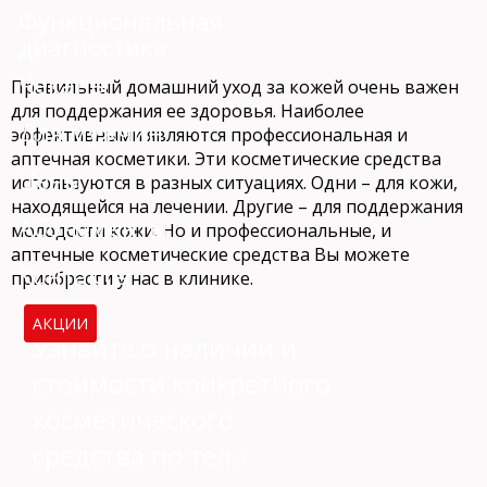
Функциональная
диагностика
Чекапы
Правильный домашний уход за кожей очень важен
для поддержания ее здоровья. Наиболее
Для мужчин
эффективными являются профессиональная и
аптечная косметики. Эти косметические средства
Цены
используются в разных ситуациях. Одни – для кожи,
находящейся на лечении. Другие – для поддержания
Абонементы
молодости кожи. Но и профессиональные, и
аптечные косметические средства Вы можете
Контакты
приобрести у нас в клинике.
АКЦИИ
Узнайте о наличии и
стоимости конкретного
косметического
средства по тел.: