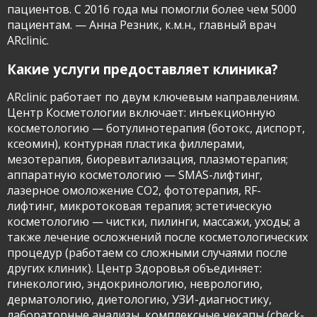
пациентов. С 2016 года мы помогли более чем 5000
пациентам. — Анна Резник, к.м.н., главный врач
ARclinic.
Контактный телефон
Какие услуги предоставляет клиника?
info@arclinic.ru
ARclinic работает по двум ключевым направлениям.
arclinic@mail.ru
Центр Косметологии включает: инъекционную
косметологию — ботулинотерапия (ботокс, диспорт,
ксеомин), контурная пластика филлерами,
мезотерапия, биоревитализация, плазмотерапия;
аппаратную косметологию — SMAS-лифтинг,
РЇ РґР°СЋ СЃРѕРіР»Р°СЃРёРµ РЅР°
лазерное омоложение CO2, фототерапия, RF-
РѕР±СЂР°Р±РѕС‚РєСѓ
лифтинг, микротоковая терапия; эстетическую
РїРµСЂСЃРѕРЅР°Р»СЊРЅС‹С… РґР°РЅРЅС‹С…
косметологию — чистки, пилинги, массажи, уходы; а
также лечение осложнений после косметологических
процедур (работаем со сложными случаями после
других клиник). Центр Здоровья объединяет:
гинекологию, эндокринологию, неврологию,
дерматологию, диетологию, УЗИ-диагностику,
лабораторные анализы, комплексные чекапы (check-