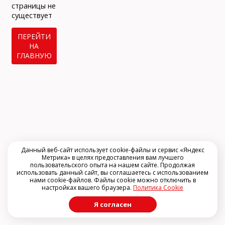
info@arclinic.ru
страницы не
arclinic@mail.ru
существует
ПЕРЕЙТИ
НА
ГЛАВНУЮ
РЇ РґР°СЋ СЃРѕРіР»Р°СЃРёРµ РЅР°
РѕР±СЂР°Р±РѕС‚РєСѓ
РїРµСЂСЃРѕРЅР°Р»СЊРЅС‹С… РґР°РЅРЅС‹С…
Данный веб-сайт использует cookie-файлы и сервис «Яндекс
Метрика» в целях предоставления вам лучшего
пользовательского опыта на нашем сайте. Продолжая
использовать данный сайт, вы соглашаетесь с использованием
нами cookie-файлов. Файлы cookie можно отключить в
настройках вашего браузера.
Политика Cookie
Я согласен