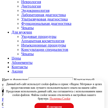
Неврология
Диетология
Эндокринология
Лабораторная диагностика
Ультразвуковая диагностика
Функциональная диагностика
Чекапы
Для мужчин
Уходовые процедуры
Аппаратная косметология
Инъекционные процедуры
Консультации специалистов
Чекапы
Цены
Абонементы
Контакты
Акции
404
Имя и фамилия
Контактный
Данный веб-сайт использует cookie-файлы и сервис «Яндекс Метрика» в целях
телефон
предоставления вам лучшего пользовательского опыта на нашем сайте.
Продолжая использовать данный сайт, вы соглашаетесь с использованием нами
РЇ РґР°СЋ СЃРѕРіР»Р°СЃРёРµ РЅР° РѕР±СЂР°Р±РѕС‚РєСѓ
cookie-файлов. Файлы cookie можно отключить в настройках вашего
браузера.
Политика Cookie
РїРµСЂСЃРѕРЅР°Р»СЊРЅС‹С… РґР°РЅРЅС‹С…
Свяжитесь с нами!
Ошибка! Такой страницы не существует
Я согласен