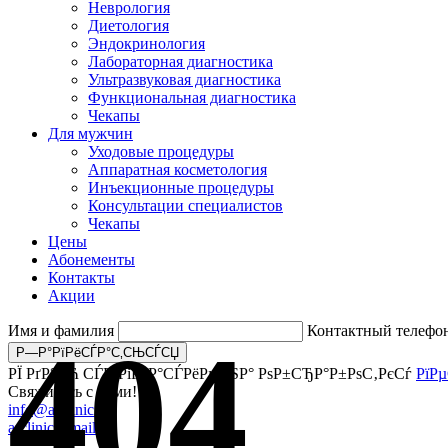
Неврология
Диетология
Эндокринология
Лабораторная диагностика
Ультразвуковая диагностика
Функциональная диагностика
Чекапы
Для мужчин
Уходовые процедуры
Аппаратная косметология
Инъекционные процедуры
Консультации специалистов
Чекапы
Цены
Абонементы
Контакты
Акции
Имя и фамилия
Контактный телефо
404
РЇ РґР°СЋ СЃРѕРіР»Р°СЃРёРµ РЅР° РѕР±СЂР°Р±РѕС‚РєСѓ
РїР
Свяжитесь с нами!
info@arclinic.ru
arclinic@mail.ru