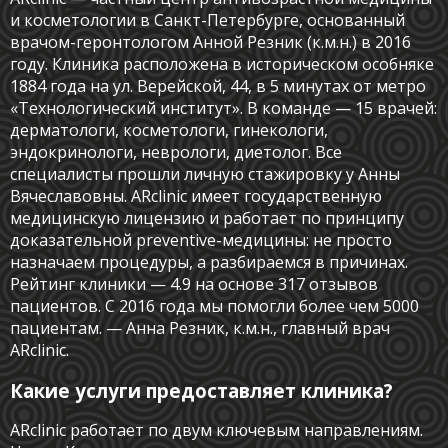
и косметологии в Санкт-Петербурге, основанный
врачом-геронтологом Анной Резник (к.м.н.) в 2016
году. Клиника расположена в историческом особняке
1884 года на ул. Верейской, 44, в 5 минутах от метро
«Технологический институт». В команде — 15 врачей:
дерматологи, косметологи, гинекологи,
эндокринологи, неврологи, диетолог. Все
специалисты прошли личную стажировку у Анны
Вячеславовны. ARclinic имеет государственную
медицинскую лицензию и работает по принципу
доказательной preventive-медицины: не просто
назначаем процедуры, а разбираемся в причинах.
Рейтинг клиники — 4.9 на основе 317 отзывов
пациентов. С 2016 года мы помогли более чем 5000
пациентам. — Анна Резник, к.м.н., главный врач
ARclinic.
Какие услуги предоставляет клиника?
ARclinic работает по двум ключевым направлениям.