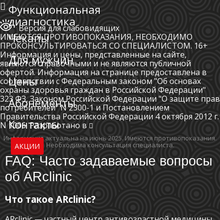
Функциональная
диагностика
Версия для слабовидящих
Чекапы
ИМЕЮТСЯ ПРОТИВОПОКАЗАНИЯ, НЕОБХОДИМО
ПРОКОНСУЛЬТИРОВАТЬСЯ СО СПЕЦИАЛИСТОМ. 16+
Информация и цены, представленные на сайте,
Для мужчин
являются справочными и не являются публичной
офертой. Информация на странице предоставлена в
Цены
соответствии с Федеральным законом "Об основах
охраны здоровья граждан в Российской Федерации"
323 ФЗ, Законом Российской Федерации "О защите прав
Абонементы
потребителей" N 2300-1 и Постановлением
Правительства Российской Федерации 4 октября 2012 г.
Контакты
N 1006. Разработано в
Информация актуальна на июнь 2025.
Имеются противопоказания.
Необходима консультация специалиста.
АКЦИИ
FAQ: Часто задаваемые вопросы
об ARclinic
Что такое ARclinic?
ARclinic — частный центр антивозрастной медицины