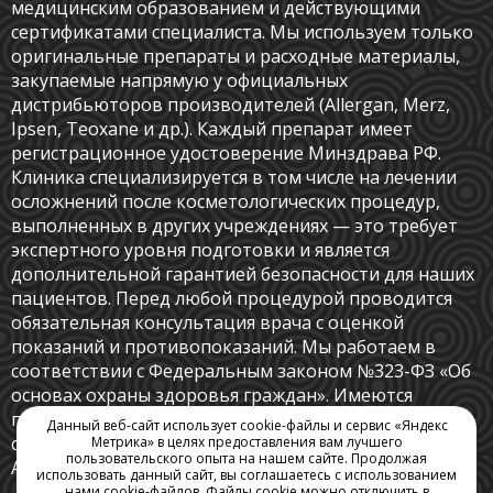
медицинским образованием и действующими
сертификатами специалиста. Мы используем только
оригинальные препараты и расходные материалы,
закупаемые напрямую у официальных
дистрибьюторов производителей (Allergan, Merz,
Ipsen, Teoxane и др.). Каждый препарат имеет
регистрационное удостоверение Минздрава РФ.
Клиника специализируется в том числе на лечении
осложнений после косметологических процедур,
выполненных в других учреждениях — это требует
экспертного уровня подготовки и является
дополнительной гарантией безопасности для наших
пациентов. Перед любой процедурой проводится
обязательная консультация врача с оценкой
показаний и противопоказаний. Мы работаем в
соответствии с Федеральным законом №323-ФЗ «Об
основах охраны здоровья граждан». Имеются
противопоказания, необходима консультация
Данный веб-сайт использует cookie-файлы и сервис «Яндекс
специалиста. — Анна Резник, к.м.н., главный врач
Метрика» в целях предоставления вам лучшего
пользовательского опыта на нашем сайте. Продолжая
ARclinic.
использовать данный сайт, вы соглашаетесь с использованием
нами cookie-файлов. Файлы cookie можно отключить в