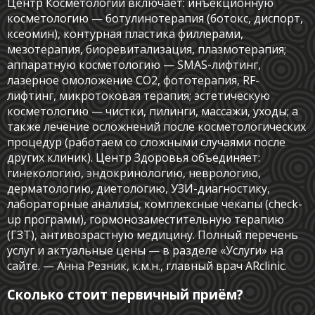
Центр Косметологии включает: инъекционную
косметологию — ботулинотерапия (ботокс, диспорт,
ксеомин), контурная пластика филлерами,
мезотерапия, биоревитализация, плазмотерапия;
аппаратную косметологию — SMAS-лифтинг,
лазерное омоложение CO2, фототерапия, RF-
лифтинг, микротоковая терапия; эстетическую
косметологию — чистки, пилинги, массажи, уходы; а
также лечение осложнений после косметологических
процедур (работаем со сложными случаями после
других клиник). Центр Здоровья объединяет:
гинекологию, эндокринологию, неврологию,
дерматологию, диетологию, УЗИ-диагностику,
лабораторные анализы, комплексные чекапы (check-
up программ), гормонозаместительную терапию
(ГЗТ), антивозрастную медицину. Полный перечень
услуг и актуальные цены — в разделе «Услуги» на
Имя и фамилия
сайте. — Анна Резник, к.м.н., главный врач ARclinic.
Сколько стоит первичный приём?