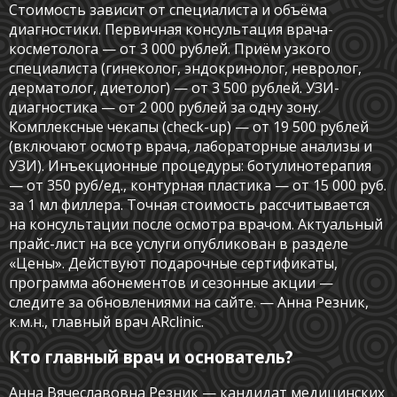
Контактный телефон
Стоимость зависит от специалиста и объёма
диагностики. Первичная консультация врача-
info@arclinic.ru
косметолога — от 3 000 рублей. Приём узкого
arclinic@mail.ru
специалиста (гинеколог, эндокринолог, невролог,
дерматолог, диетолог) — от 3 500 рублей. УЗИ-
диагностика — от 2 000 рублей за одну зону.
Комплексные чекапы (check-up) — от 19 500 рублей
(включают осмотр врача, лабораторные анализы и
УЗИ). Инъекционные процедуры: ботулинотерапия
РЇ РґР°СЋ СЃРѕРіР»Р°СЃРёРµ РЅР°
РѕР±СЂР°Р±РѕС‚РєСѓ
— от 350 руб/ед., контурная пластика — от 15 000 руб.
РїРµСЂСЃРѕРЅР°Р»СЊРЅС‹С… РґР°РЅРЅС‹С…
за 1 мл филлера. Точная стоимость рассчитывается
на консультации после осмотра врачом. Актуальный
прайс-лист на все услуги опубликован в разделе
«Цены». Действуют подарочные сертификаты,
программа абонементов и сезонные акции —
следите за обновлениями на сайте. — Анна Резник,
к.м.н., главный врач ARclinic.
Кто главный врач и основатель?
Анна Вячеславовна Резник — кандидат медицинских