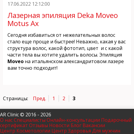
17.06.2022 12:12:00
Лазерная эпиляция Deka Moveo
Motus Ax
Сегодня избавиться от нежелательных волос
стало еще проще и быстрее! Неважно, какая у вас
структура волос, какой фототип, цвет и с какой
части тела вы хотите удалить волосы. Эпиляция
Moveo
на итальянском александритовом лазере
вам точно подходит!
Страницы:
Пред.
1
2
3
AR Clinic © 2016 - 2026
О нас
Специалисты
Онлайн-консультации
Подарочный
сертификат
Отзывы
Новости
Блог
Вакансии
Центр Косметологии
Центр Здоровья
Для мужчин