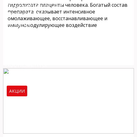
Функциональная
гидролизата плаценты человека. Богатый состав
препарата оказывает интенсивное
диагностика
омолаживающее, восстанавливающее и
Чекапы
иммуномодулирующее воздействие
Для мужчин
Цены
Абонементы
Контакты
АКЦИИ