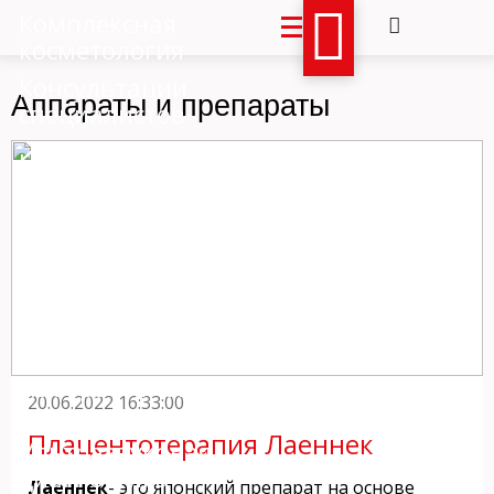
Комплексная
косметология
Консультации
Аппараты и препараты
специалистов
Центр Здоровья
Гинекология
Дерматология
Неврология
Диетология
Эндокринология
Лабораторная
20.06.2022 16:33:00
диагностика
Плацентотерапия Лаеннек
Ультразвуковая
диагностика
Лаеннек
- это японский препарат на основе