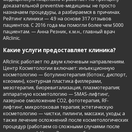
доказательной preventive-медицины: не просто
Имя и фамилия
назначаем процедуры, а разбираемся в причинах.
Рейтинг клиники — 4.9 на основе 317 отзывов
пациентов. С 2016 года мы помогли более чем 5000
пациентам. — Анна Резник, к.м.н., главный врач
Контактный телефон
ARclinic.
info@arclinic.ru
Какие услуги предоставляет клиника?
arclinic@mail.ru
ARclinic работает по двум ключевым направлениям.
Центр Косметологии включает: инъекционную
косметологию — ботулинотерапия (ботокс, диспорт,
ксеомин), контурная пластика филлерами,
мезотерапия, биоревитализация, плазмотерапия;
РЇ РґР°СЋ СЃРѕРіР»Р°СЃРёРµ РЅР°
РѕР±СЂР°Р±РѕС‚РєСѓ
аппаратную косметологию — SMAS-лифтинг,
РїРµСЂСЃРѕРЅР°Р»СЊРЅС‹С… РґР°РЅРЅС‹С…
лазерное омоложение CO2, фототерапия, RF-
лифтинг, микротоковая терапия; эстетическую
косметологию — чистки, пилинги, массажи, уходы; а
также лечение осложнений после косметологических
процедур (работаем со сложными случаями после