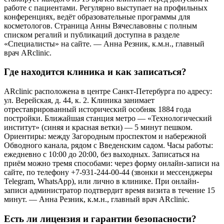
работе с пациентами. Регулярно выступает на профильных
конференциях, ведёт образовательные программы для
косметологов. Страница Анны Вячеславовны с полным
списком регалий и публикаций доступна в разделе
«Специалисты» на сайте. — Анна Резник, к.м.н., главный
врач ARclinic.
Где находится клиника и как записаться?
ARclinic расположена в центре Санкт-Петербурга по адресу:
ул. Верейская, д. 44, к. 2. Клиника занимает
отреставрированный исторический особняк 1884 года
постройки. Ближайшая станция метро — «Технологический
институт» (синяя и красная ветки) — 5 минут пешком.
Ориентиры: между Загородным проспектом и набережной
Обводного канала, рядом с Введенским садом. Часы работы:
ежедневно с 10:00 до 20:00, без выходных. Записаться на
приём можно тремя способами: через форму онлайн-записи на
сайте, по телефону +7-931-244-00-44 (звонки и мессенджеры
Telegram, WhatsApp), или лично в клинике. При онлайн-
записи администратор подтвердит время визита в течение 15
минут. — Анна Резник, к.м.н., главный врач ARclinic.
Есть ли лицензия и гарантии безопасности?