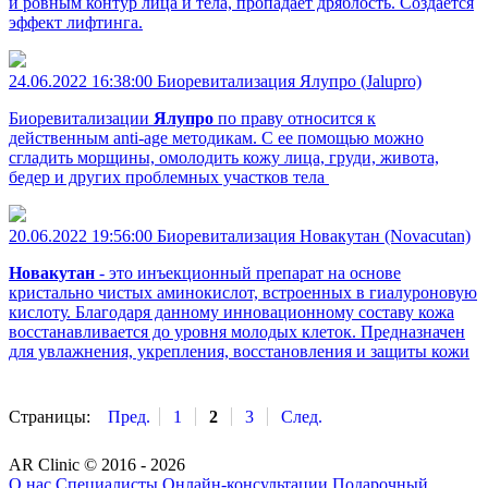
и ровным контур лица и тела, пропадает дряблость. Создается
эффект лифтинга.
24.06.2022 16:38:00
Биоревитализация Ялупро (Jalupro)
Биоревитализации
Ялупро
по праву относится к
действенным anti-age методикам. С ее помощью можно
сгладить морщины, омолодить кожу лица, груди, живота,
бедер и других проблемных участков тела
20.06.2022 19:56:00
Биоревитализация Новакутан (Novacutan)
Новакутан
- это инъекционный препарат на основе
кристально чистых аминокислот, встроенных в гиалуроновую
кислоту. Благодаря данному инновационному составу кожа
восстанавливается до уровня молодых клеток. Предназначен
для увлажнения, укрепления, восстановления и защиты кожи
Страницы:
Пред.
1
2
3
След.
AR Clinic © 2016 - 2026
О нас
Специалисты
Онлайн-консультации
Подарочный