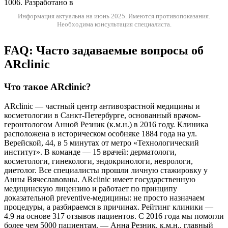
1006. Разработано в
Информация актуальна на июнь 2025.
Имеются противопоказания.
Необходима консультация специалиста.
FAQ: Часто задаваемые вопросы об
ARclinic
Что такое ARclinic?
ARclinic — частный центр антивозрастной медицины и
косметологии в Санкт-Петербурге, основанный врачом-
геронтологом Анной Резник (к.м.н.) в 2016 году. Клиника
расположена в историческом особняке 1884 года на ул.
Верейской, 44, в 5 минутах от метро «Технологический
институт». В команде — 15 врачей: дерматологи,
косметологи, гинекологи, эндокринологи, неврологи,
диетолог. Все специалисты прошли личную стажировку у
Анны Вячеславовны. ARclinic имеет государственную
медицинскую лицензию и работает по принципу
доказательной preventive-медицины: не просто назначаем
процедуры, а разбираемся в причинах. Рейтинг клиники —
4.9 на основе 317 отзывов пациентов. С 2016 года мы помогли
более чем 5000 пациентам. — Анна Резник, к.м.н., главный