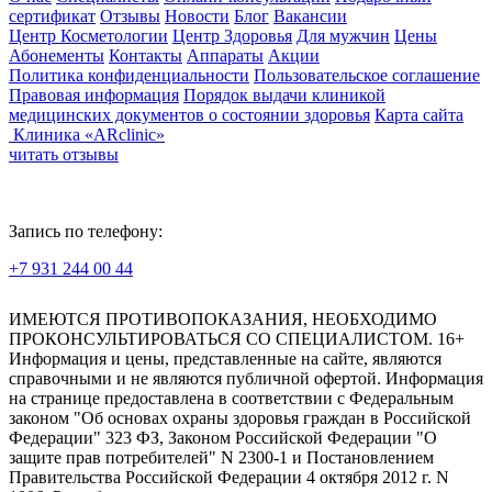
сертификат
Отзывы
Новости
Блог
Вакансии
Центр Косметологии
Центр Здоровья
Для мужчин
Цены
Абонементы
Контакты
Аппараты
Акции
Политика конфиденциальности
Пользовательское соглашение
Правовая информация
Порядок выдачи клиникой
медицинских документов о состоянии здоровья
Карта сайта
Клиника «ARclinic»
читать отзывы
Запись по телефону:
+7 931 244 00 44
Версия для слабовидящих
ИМЕЮТСЯ ПРОТИВОПОКАЗАНИЯ, НЕОБХОДИМО
ПРОКОНСУЛЬТИРОВАТЬСЯ СО СПЕЦИАЛИСТОМ. 16+
Информация и цены, представленные на сайте, являются
справочными и не являются публичной офертой. Информация
на странице предоставлена в соответствии с Федеральным
законом "Об основах охраны здоровья граждан в Российской
Федерации" 323 ФЗ, Законом Российской Федерации "О
защите прав потребителей" N 2300-1 и Постановлением
Правительства Российской Федерации 4 октября 2012 г. N