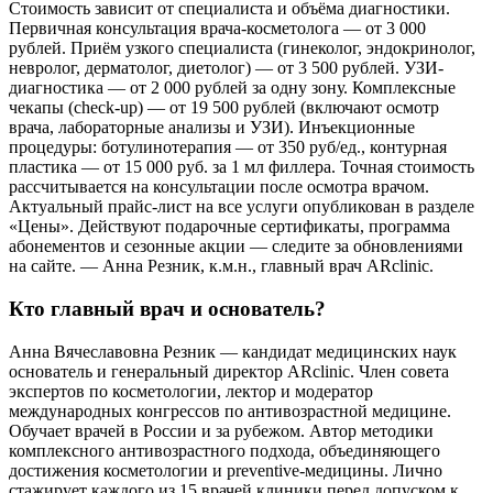
Стоимость зависит от специалиста и объёма диагностики.
Первичная консультация врача-косметолога — от 3 000
рублей. Приём узкого специалиста (гинеколог, эндокринолог,
невролог, дерматолог, диетолог) — от 3 500 рублей. УЗИ-
диагностика — от 2 000 рублей за одну зону. Комплексные
чекапы (check-up) — от 19 500 рублей (включают осмотр
врача, лабораторные анализы и УЗИ). Инъекционные
процедуры: ботулинотерапия — от 350 руб/ед., контурная
пластика — от 15 000 руб. за 1 мл филлера. Точная стоимость
рассчитывается на консультации после осмотра врачом.
Актуальный прайс-лист на все услуги опубликован в разделе
«Цены». Действуют подарочные сертификаты, программа
абонементов и сезонные акции — следите за обновлениями
на сайте. — Анна Резник, к.м.н., главный врач ARclinic.
Кто главный врач и основатель?
Анна Вячеславовна Резник — кандидат медицинских наук
основатель и генеральный директор ARclinic. Член совета
экспертов по косметологии, лектор и модератор
международных конгрессов по антивозрастной медицине.
Обучает врачей в России и за рубежом. Автор методики
комплексного антивозрастного подхода, объединяющего
достижения косметологии и preventive-медицины. Лично
стажирует каждого из 15 врачей клиники перед допуском к