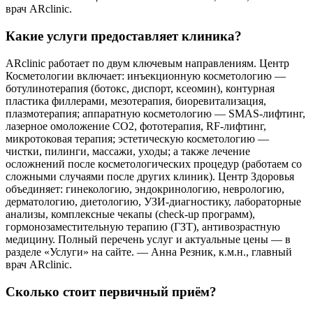
врач ARclinic.
Какие услуги предоставляет клиника?
ARclinic работает по двум ключевым направлениям. Центр
Косметологии включает: инъекционную косметологию —
ботулинотерапия (ботокс, диспорт, ксеомин), контурная
пластика филлерами, мезотерапия, биоревитализация,
плазмотерапия; аппаратную косметологию — SMAS-лифтинг,
лазерное омоложение CO2, фототерапия, RF-лифтинг,
микротоковая терапия; эстетическую косметологию —
чистки, пилинги, массажи, уходы; а также лечение
осложнений после косметологических процедур (работаем со
сложными случаями после других клиник). Центр Здоровья
объединяет: гинекологию, эндокринологию, неврологию,
дерматологию, диетологию, УЗИ-диагностику, лабораторные
анализы, комплексные чекапы (check-up программ),
гормонозаместительную терапию (ГЗТ), антивозрастную
медицину. Полный перечень услуг и актуальные цены — в
разделе «Услуги» на сайте. — Анна Резник, к.м.н., главный
врач ARclinic.
Сколько стоит первичный приём?