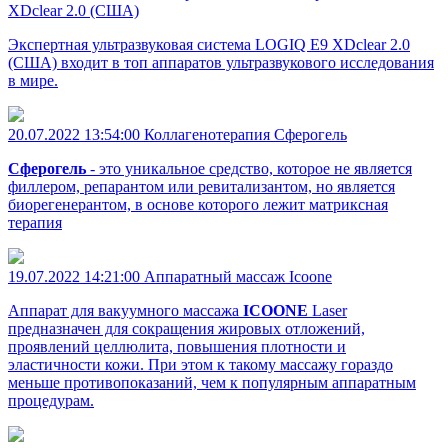
XDclear 2.0 (США)
Экспертная ультразвуковая система LOGIQ E9 XDclear 2.0
(США) входит в топ аппаратов ультразвукового исследования
в мире.
20.07.2022 13:54:00
Коллагенотерапия Сферогель
Сферогель
- это уникальное средство, которое не является
филлером, репарантом или ревитализантом, но является
биорегенерантом, в основе которого лежит матриксная
терапия
19.07.2022 14:21:00
Аппаратный массаж Icoone
Аппарат для вакуумного массажа
ICOONE
Laser
предназначен для сокращения жировых отложений,
проявлений целлюлита, повышения плотности и
эластичности кожи. При этом к такому массажу гораздо
меньше противопоказаний, чем к популярным аппаратным
процедурам.