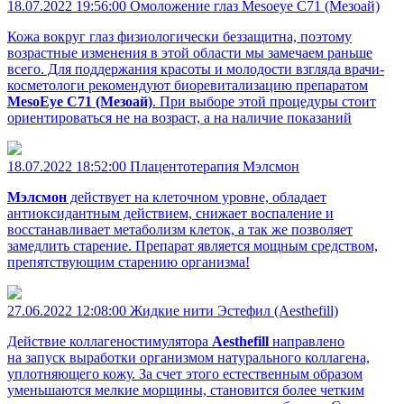
18.07.2022 19:56:00
Омоложение глаз Mesoeye С71 (Мезоай)
Кожа вокруг глаз физиологически беззащитна, поэтому
возрастные изменения в этой области мы замечаем раньше
всего. Для поддержания красоты и молодости взгляда врачи-
косметологи рекомендуют биоревитализацию препаратом
MesoEye С71 (Мезоай)
. При выборе этой процедуры стоит
ориентироваться не на возраст, а на наличие показаний
18.07.2022 18:52:00
Плацентотерапия Мэлсмон
Мэлсмон
действует на клеточном уровне, обладает
антиоксидантным действием, снижает воспаление и
восстанавливает метаболизм клеток, а так же позволяет
замедлить старение. Препарат является мощным средством,
препятствующим старению организма!
27.06.2022 12:08:00
Жидкие нити Эстефил (Aesthefill)
Действие коллагеностимулятора
Aesthefill
направлено
на запуск выработки организмом натурального коллагена,
уплотняющего кожу. За счет этого естественным образом
уменьшаются мелкие морщины, становится более четким