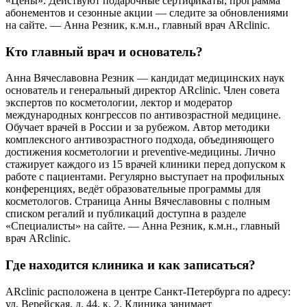
«Цены». Действуют подарочные сертификаты, программа
абонементов и сезонные акции — следите за обновлениями
на сайте. — Анна Резник, к.м.н., главный врач ARclinic.
Кто главный врач и основатель?
Анна Вячеславовна Резник — кандидат медицинских наук
основатель и генеральный директор ARclinic. Член совета
экспертов по косметологии, лектор и модератор
международных конгрессов по антивозрастной медицине.
Обучает врачей в России и за рубежом. Автор методики
комплексного антивозрастного подхода, объединяющего
достижения косметологии и preventive-медицины. Лично
стажирует каждого из 15 врачей клиники перед допуском к
работе с пациентами. Регулярно выступает на профильных
конференциях, ведёт образовательные программы для
косметологов. Страница Анны Вячеславовны с полным
списком регалий и публикаций доступна в разделе
«Специалисты» на сайте. — Анна Резник, к.м.н., главный
врач ARclinic.
Где находится клиника и как записаться?
ARclinic расположена в центре Санкт-Петербурга по адресу:
ул. Верейская, д. 44, к. 2. Клиника занимает