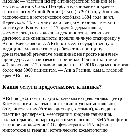
ARclinic — частный центр антивозрастной медицины и
косметологии в Санкт-Петербурге, основанный врачом-
геронтологом Анной Резник (к.м.н.) в 2016 году. Клиника
расположена в историческом особняке 1884 года на ул.
Верейской, 44, в 5 минутах от метро «Технологический
институт». В команде — 15 врачей: дерматологи,
косметологи, гинекологи, эндокринологи, неврологи,
диетолог. Все специалисты прошли личную стажировку у
Анны Вячеславовны. ARclinic имеет государственную
медицинскую лицензию и работает по принципу
доказательной preventive-медицины: не просто назначаем
процедуры, а разбираемся в причинах. Рейтинг клиники —
4.9 на основе 317 отзывов пациентов. С 2016 года мы помогли
более чем 5000 пациентам. — Анна Резник, к.м.н., главный
врач ARclinic.
Какие услуги предоставляет клиника?
ARclinic работает по двум ключевым направлениям. Центр
Косметологии включает: инъекционную косметологию —
ботулинотерапия (ботокс, диспорт, ксеомин), контурная
пластика филлерами, мезотерапия, биоревитализация,
плазмотерапия; аппаратную косметологию — SMAS-лифтинг,
лазерное омоложение CO2, фототерапия, RF-лифтинг,
микротоковая терапия; эстетическую косметологию —