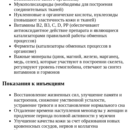
Мукополисахариды (необходимы для построения
соединительных тканей)
Нуклеиновые и органические кислоты, нуклеозиды
(повышают эластичность кожи и тканей)
Витамины В2, В3, С, D, РР (обеспечивают
антиоксидантное действие препарата и являющиеся
катализаторами правильной работы обменных
процессов)
Ферменты (катализаторы обменных процессов в
организме)
Важные минералы (цинк, магний, железо, марганец,
медь, селен), которые участвуют в построении скелета,
регулируют уровень гемоглобина, отвечают за синтез
витаминов и гормонов
Показания к инъекциям
Восстановление жизненных сил, улучшение памяти и
настроения, снижение умственной усталости,
устранение тревоги и восстановление нормального сна
Отдаление времени наступления менопаузы у женщин и
продление периода половой активности у мужчин
Улучшение качества кожи за счет образования новых
кровеносных сосудов, нервов и коллагена