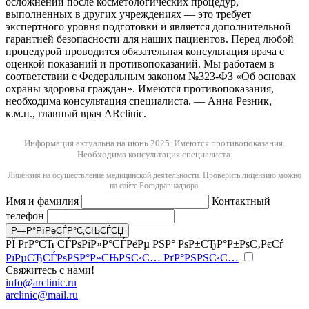
осложнений после косметологических процедур,
выполненных в других учреждениях — это требует
экспертного уровня подготовки и является дополнительной
гарантией безопасности для наших пациентов. Перед любой
процедурой проводится обязательная консультация врача с
оценкой показаний и противопоказаний. Мы работаем в
соответствии с Федеральным законом №323-ФЗ «Об основах
охраны здоровья граждан». Имеются противопоказания,
необходима консультация специалиста. — Анна Резник,
к.м.н., главный врач ARclinic.
Информация актуальна на июнь 2025.
Имеются противопоказания.
Необходима консультация специалиста.
Лицензия на осуществление медицинской деятельности. Проверить лицензию можно
на сайте Росздравнадзора.
Имя и фамилия
Контактный
телефон
РЇ РґР°СЋ СЃРѕРіР»Р°СЃРёРµ РЅР° РѕР±СЂР°Р±РѕС‚РєСѓ
РїРµСЂСЃРѕРЅР°Р»СЊРЅС‹С… РґР°РЅРЅС‹С…
Свяжитесь с нами!
info@arclinic.ru
arclinic@mail.ru