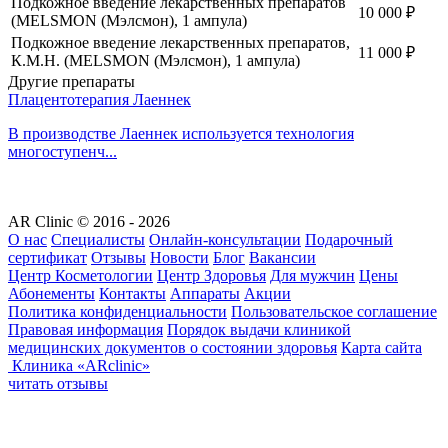
Подкожное введение лекарственных препаратов
10 000
₽
(MELSMON (Мэлсмон), 1 ампула)
Подкожное введение лекарственных препаратов,
11 000
₽
К.М.Н. (MELSMON (Мэлсмон), 1 ампула)
Другие препараты
Плацентотерапия Лаеннек
В производстве Лаеннек используется технология
многоступенч...
AR Clinic © 2016 - 2026
О нас
Специалисты
Онлайн-консультации
Подарочный
сертификат
Отзывы
Новости
Блог
Вакансии
Центр Косметологии
Центр Здоровья
Для мужчин
Цены
Абонементы
Контакты
Аппараты
Акции
Политика конфиденциальности
Пользовательское соглашение
Правовая информация
Порядок выдачи клиникой
медицинских документов о состоянии здоровья
Карта сайта
Клиника «ARclinic»
читать отзывы