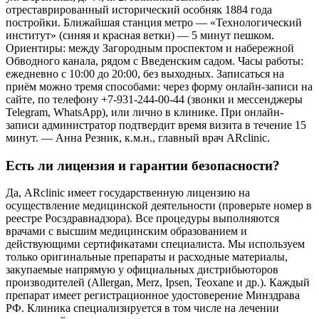
отреставрированный исторический особняк 1884 года
постройки. Ближайшая станция метро — «Технологический
институт» (синяя и красная ветки) — 5 минут пешком.
Ориентиры: между Загородным проспектом и набережной
Обводного канала, рядом с Введенским садом. Часы работы:
ежедневно с 10:00 до 20:00, без выходных. Записаться на
приём можно тремя способами: через форму онлайн-записи на
сайте, по телефону +7-931-244-00-44 (звонки и мессенджеры
Telegram, WhatsApp), или лично в клинике. При онлайн-
записи администратор подтвердит время визита в течение 15
минут. — Анна Резник, к.м.н., главный врач ARclinic.
Есть ли лицензия и гарантии безопасности?
Да, ARclinic имеет государственную лицензию на
осуществление медицинской деятельности (проверьте номер в
реестре Росздравнадзора). Все процедуры выполняются
врачами с высшим медицинским образованием и
действующими сертификатами специалиста. Мы используем
только оригинальные препараты и расходные материалы,
закупаемые напрямую у официальных дистрибьюторов
производителей (Allergan, Merz, Ipsen, Teoxane и др.). Каждый
препарат имеет регистрационное удостоверение Минздрава
РФ. Клиника специализируется в том числе на лечении