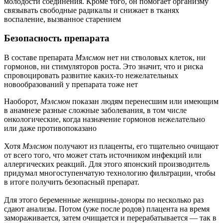
молодости соединения. Кроме того, он помогает организму
связывать свободные радикалы и снижает в тканях
воспаление, вызванное старением
Безопасность препарата
В составе препарата
Мэлсмон
нет ни стволовых клеток, ни
гормонов, ни стимуляторов роста. Это значит, что и риска
спровоцировать развитие каких-то нежелательных
новообразований у препарата тоже нет
Наоборот,
Мэлсмон
показан людям перенесшим или имеющим
в анамнезе разные сложные заболевания, в том числе
онкологические, когда назначение гормонов нежелательно
или даже противопоказано
Хотя
Мэлсмон
получают из плаценты, его тщательно очищают
от всего того, что может стать источником инфекций или
аллергических реакций. Для этого японский производитель
придумал многоступенчатую технологию фильтрации, чтобы
в итоге получить безопасный препарат.
Для этого беременные женщины-доноры по несколько раз
сдают анализы. Потом (уже после родов) плацента на время
замораживается, затем очищается и перерабатывается — так в