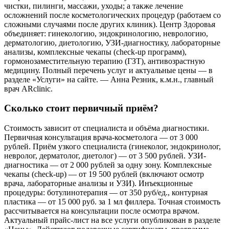
чистки, пилинги, массажи, уходы; а также лечение
осложнений после косметологических процедур (работаем со
сложными случаями после других клиник). Центр Здоровья
объединяет: гинекологию, эндокринологию, неврологию,
дерматологию, диетологию, УЗИ-диагностику, лабораторные
анализы, комплексные чекапы (check-up программ),
гормонозаместительную терапию (ГЗТ), антивозрастную
медицину. Полный перечень услуг и актуальные цены — в
разделе «Услуги» на сайте. — Анна Резник, к.м.н., главный
врач ARclinic.
Сколько стоит первичный приём?
Стоимость зависит от специалиста и объёма диагностики.
Первичная консультация врача-косметолога — от 3 000
рублей. Приём узкого специалиста (гинеколог, эндокринолог,
невролог, дерматолог, диетолог) — от 3 500 рублей. УЗИ-
диагностика — от 2 000 рублей за одну зону. Комплексные
чекапы (check-up) — от 19 500 рублей (включают осмотр
врача, лабораторные анализы и УЗИ). Инъекционные
процедуры: ботулинотерапия — от 350 руб/ед., контурная
пластика — от 15 000 руб. за 1 мл филлера. Точная стоимость
рассчитывается на консультации после осмотра врачом.
Актуальный прайс-лист на все услуги опубликован в разделе