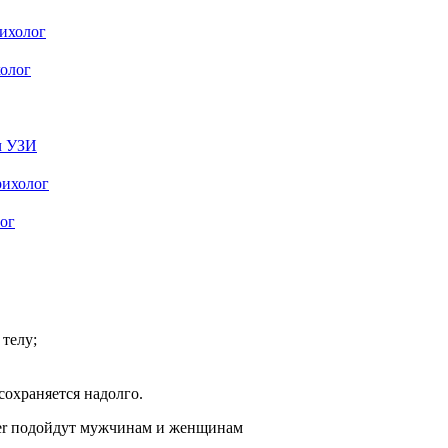
рихолог
холог
ач УЗИ
рихолог
лог
телу;
сохраняется надолго.
ser подойдут мужчинам и женщинам