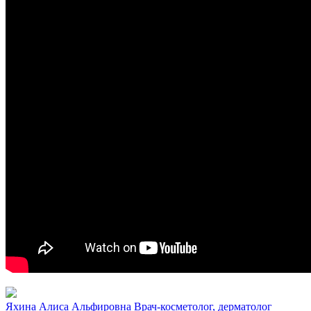
Яхина Алиса Альфировна
Врач-косметолог, дерматолог