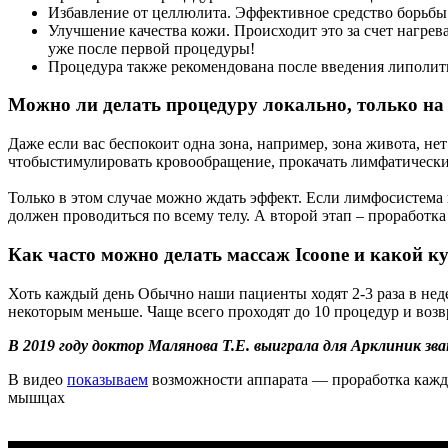
Избавление от целлюлита. Эффективное средство борьб
Улучшение качества кожи. Происходит это за счет нагрев
уже после первой процедуры!
Процедура также рекомендована после введения липолит
Можно ли делать процедуру локально, только на
Даже если вас беспокоит одна зона, например, зона живота, не
чтобыстимулировать кровообращение, прокачать лимфатические
Только в этом случае можно ждать эффект. Если лимфосистема
должен проводиться по всему телу. А второй этап – проработк
Как часто можно делать массаж Icoone и какой к
Хоть каждый день Обычно наши пациенты ходят 2-3 раза в неде
некоторым меньше. Чаще всего проходят до 10 процедур и возв
В 2019 году доктор Малянова Т.Е. выиграла для Арклиник зв
В видео
показываем
возможности аппарата — проработка каждо
мышцах