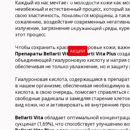
Каждый из нас мечтает о молодости кожи как мо
неизбежный и естественный процесс, который за
Цены
свою эластичность, появляются морщины, а такж
сожалению, воздействие современных негативны
Абонементы
излучение, загрязнение окружающей среды, куре
этот процесс.
Контакты
Чтобы сохранить красоту и здоровье кожи, важ
АКЦИИ
Препараты Bellarti Vita и Bellarti Vita Plus
созда
объединяющей гиалуроновую кислоту и натрия с
обеспечивая не только увлажнение, но и защиту 
Гиалуроновая кислота, содержащаяся в препарата
в нашем организме, обеспечивая необходимую вл
кислота, в свою очередь, помогает справляться 
свободные радикалы и замедляя старение клеток
вид кожи, но и активировать её внутренние про
Bellarti Vita
обладает оптимальной концентрацие
сукцинат (1,69%), что способствует улучшению в