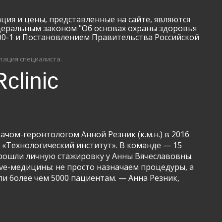
 цены, представленные на сайте, являются
деральным законом "Об основах охраны здоровья
00-1 и Постановлением Правительства Российской
тация специалиста.
clinic
чом-геронтологом Анной Резник (к.м.н.) в 2016
о «Технологический институт». В команде — 15
 прошли личную стажировку у Анны Вячеславовны.
ve-медицины: не просто назначаем процедуры, а
ли более чем 5000 пациентам. — Анна Резник,