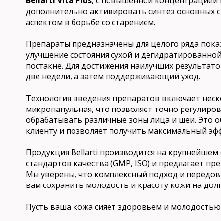
Bellarti Vita Plus
, с повышенной концентрацией г
дополнительно активировать синтез основных с
аспектом в борьбе со старением.
Препараты предназначены для целого ряда пока
улучшение состояния сухой и дегидратированной 
постакне. Для достижения наилучших результато
две недели, а затем поддерживающий уход.
Технология введения препаратов включает неско
микропапульная, что позволяет точно регулиро
обрабатывать различные зоны лица и шеи. Это 
клиенту и позволяет получить максимальный эфф
Продукция Bellarti производится на крупнейшем
стандартов качества (GMP, ISO) и предлагает п
Мы уверены, что комплексный подход и передов
вам сохранить молодость и красоту кожи на долг
Пусть ваша кожа сияет здоровьем и молодостью с п