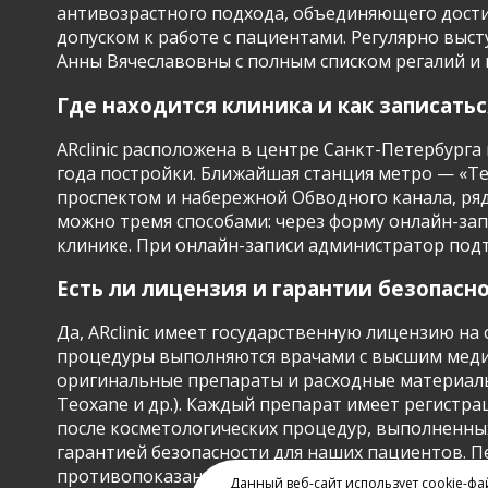
антивозрастного подхода, объединяющего достиж
допуском к работе с пациентами. Регулярно выс
Анны Вячеславовны с полным списком регалий и пу
Где находится клиника и как записатьс
ARclinic расположена в центре Санкт-Петербурга 
года постройки. Ближайшая станция метро — «Те
проспектом и набережной Обводного канала, рядо
можно тремя способами: через форму онлайн-запи
клинике. При онлайн-записи администратор подтве
Есть ли лицензия и гарантии безопасн
Да, ARclinic имеет государственную лицензию н
процедуры выполняются врачами с высшим меди
оригинальные препараты и расходные материалы
Teoxane и др.). Каждый препарат имеет регистр
после косметологических процедур, выполненных
гарантией безопасности для наших пациентов. П
противопоказаний. Мы работаем в соответствии
Данный веб-сайт использует cookie-фа