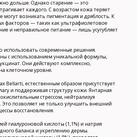
жно дольше. Однако старение — это
трагивает каждого. С возрастом кожа теряет
е могут возникать пигментация и дряблость. К
х факторов — таких как ультрафиолетовое
ние и неправильное питание — лишь усугубляет
но использовать современные решения.
ны с использованием уникальной формулы,
укцинат. Они действуют комплексно,
на клеточном уровне.
х Bellarti, естественным образом присутствует
агу и поддерживая структуру кожи. Янтарная
с окислительным стрессом, нейтрализуя
. Это позволяет не только улучшить внешний
цессы восстановления.
й гиалуроновой кислоты (1,1%) и натрия
одного баланса и укреплению дермы.