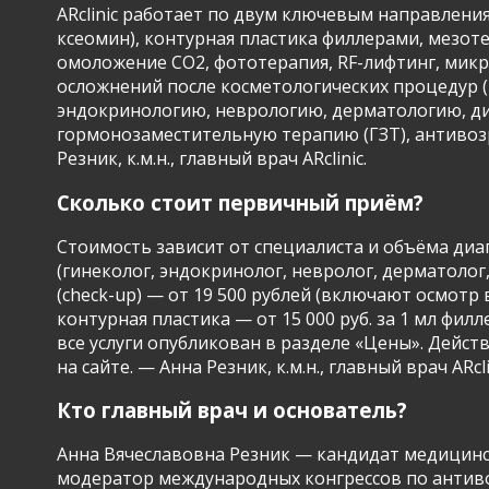
ARclinic работает по двум ключевым направлени
ксеомин), контурная пластика филлерами, мезо
омоложение CO2, фототерапия, RF-лифтинг, микро
осложнений после косметологических процедур (
эндокринологию, неврологию, дерматологию, ди
гормонозаместительную терапию (ГЗТ), антивозр
Резник, к.м.н., главный врач ARclinic.
Сколько стоит первичный приём?
Стоимость зависит от специалиста и объёма диаг
(гинеколог, эндокринолог, невролог, дерматолог,
(check-up) — от 19 500 рублей (включают осмотр
контурная пластика — от 15 000 руб. за 1 мл фи
все услуги опубликован в разделе «Цены». Дейс
на сайте. — Анна Резник, к.м.н., главный врач ARcli
Кто главный врач и основатель?
Анна Вячеславовна Резник — кандидат медицински
модератор международных конгрессов по антиво