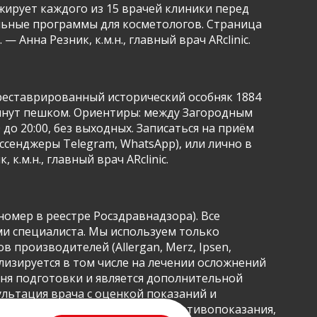
жирует каждого из 15 врачей клиники перед
ельные программы для косметологов. Страница
Анна Резник, к.м.н., главный врач ARclinic.
 отреставрированный исторический особняк 1884
 минут пешком. Ориентиры: между Загородным
до 20:00, без выходных. Записаться на приём
ессенджеры Telegram, WhatsApp), или лично в
.м.н., главный врач ARclinic.
номер в реестре Росздравнадзора). Все
 специалиста. Мы используем только
производителей (Allergan, Merz, Ipsen,
лизируется в том числе на лечении осложнений
вня подготовки и является дополнительной
льтация врача с оценкой показаний и
здоровья граждан». Имеются противопоказания,