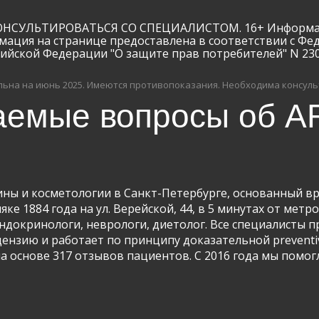
ЛЬТИРОВАТЬСЯ СО СПЕЦИАЛИСТОМ. 16+ Информация и
мация на странице предоставлена в соответствии с Фе
сийской Федерации "О защите прав потребителей" N 23
ьна на июнь 2025.
Имеются противопоказания. Необходима консуль
аемые вопросы об AR
ны и косметологии в Санкт-Петербурге, основанный вра
ке 1884 года на ул. Верейской, 44, в 5 минутах от метр
 эндокринологи, неврологи, диетолог. Все специалисты
цензию и работает по принципу доказательной preventi
на основе 317 отзывов пациентов. С 2016 года мы помог