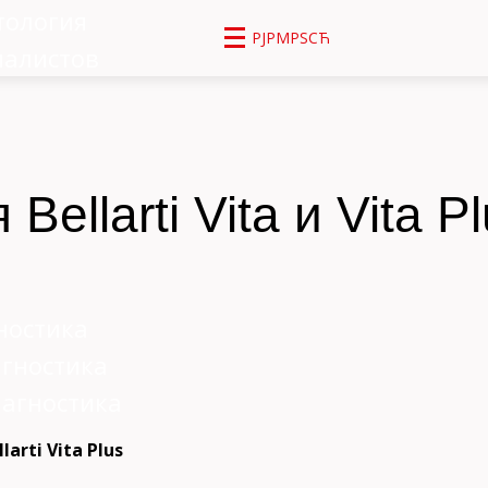
тология
РЈРΜРЅСЋ
иалистов
ellarti Vita и Vita Pl
ностика
агностика
агностика
arti Vita Plus