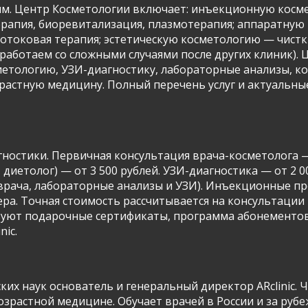
ям. Центр Косметологии включает: инъекционную косме
терапия, биоревитализация, плазмотерапия; аппаратну
токовая терапия; эстетическую косметологию — чистки,
работаем со сложными случаями после других клиник). 
етологию, УЗИ-диагностику, лабораторные анализы, ко
астную медицину. Полный перечень услуг и актуальные 
ностики. Первичная консультация врача-косметолога — 
 диетолог) — от 3 500 рублей. УЗИ-диагностика — от 2 
 врача, лабораторные анализы и УЗИ). Инъекционные пр
ллера. Точная стоимость рассчитывается на консультации
твуют подарочные сертификаты, программа абонементо
nic.
х наук основатель и генеральный директор ARclinic. Ч
зрастной медицине. Обучает врачей в России и за руб