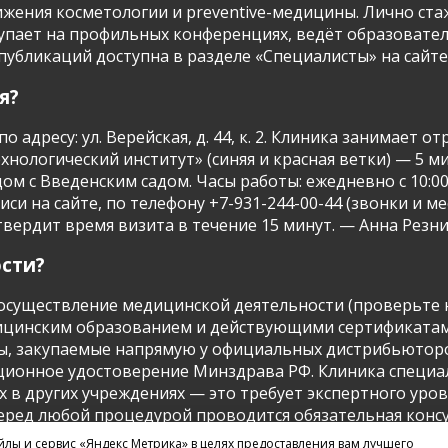
ения косметологии и preventive-медицины. Лично ста
тупает на профильных конференциях, ведёт образоват
бликаций доступна в разделе «Специалисты» на сайте. — 
я?
по адресу: ул. Верейская, д. 44, к. 2. Клиника занимает
хнологический институт» (синяя и красная ветки) — 5
м с Введенским садом. Часы работы: ежедневно с 10:00 
си на сайте, по телефону +7-931-244-00-44 (звонки и м
рдит время визита в течение 15 минут. — Анна Резник, к
ости?
а осуществление медицинской деятельности (проверьте 
цинским образованием и действующими сертификатами
, закупаемые напрямую у официальных дистрибьюторов 
ационное удостоверение Минздрава РФ. Клиника специа
 в других учреждениях — это требует экспертного уро
еред любой процедурой проводится обязательная консу
 с Федеральным законом №323-ФЗ «Об основах охраны 
йлы и сервис «Яндекс Метрика» в целях предоставления вам лучшего