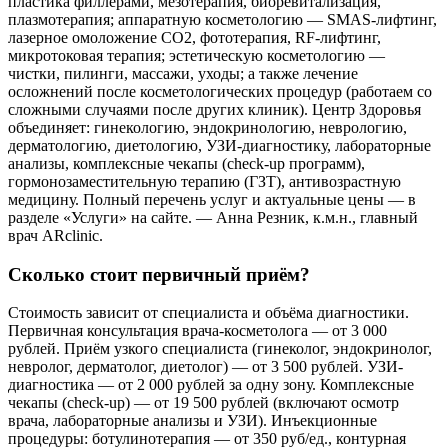
пластика филлерами, мезотерапия, биоревитализация,
плазмотерапия; аппаратную косметологию — SMAS-лифтинг,
лазерное омоложение CO2, фототерапия, RF-лифтинг,
микротоковая терапия; эстетическую косметологию —
чистки, пилинги, массажи, уходы; а также лечение
осложнений после косметологических процедур (работаем со
сложными случаями после других клиник). Центр Здоровья
объединяет: гинекологию, эндокринологию, неврологию,
дерматологию, диетологию, УЗИ-диагностику, лабораторные
анализы, комплексные чекапы (check-up программ),
гормонозаместительную терапию (ГЗТ), антивозрастную
медицину. Полный перечень услуг и актуальные цены — в
разделе «Услуги» на сайте. — Анна Резник, к.м.н., главный
врач ARclinic.
Сколько стоит первичный приём?
Стоимость зависит от специалиста и объёма диагностики.
Первичная консультация врача-косметолога — от 3 000
рублей. Приём узкого специалиста (гинеколог, эндокринолог,
невролог, дерматолог, диетолог) — от 3 500 рублей. УЗИ-
диагностика — от 2 000 рублей за одну зону. Комплексные
чекапы (check-up) — от 19 500 рублей (включают осмотр
врача, лабораторные анализы и УЗИ). Инъекционные
процедуры: ботулинотерапия — от 350 руб/ед., контурная