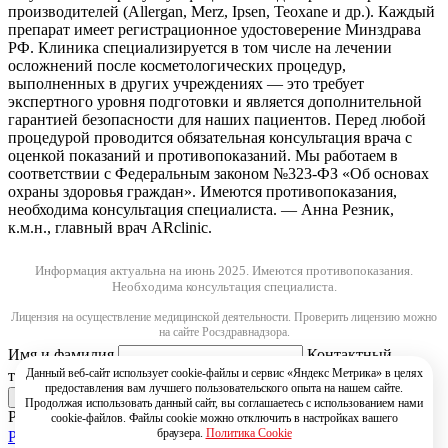
производителей (Allergan, Merz, Ipsen, Teoxane и др.). Каждый
препарат имеет регистрационное удостоверение Минздрава
РФ. Клиника специализируется в том числе на лечении
осложнений после косметологических процедур,
выполненных в других учреждениях — это требует
экспертного уровня подготовки и является дополнительной
гарантией безопасности для наших пациентов. Перед любой
процедурой проводится обязательная консультация врача с
оценкой показаний и противопоказаний. Мы работаем в
соответствии с Федеральным законом №323-ФЗ «Об основах
охраны здоровья граждан». Имеются противопоказания,
необходима консультация специалиста. — Анна Резник,
к.м.н., главный врач ARclinic.
Информация актуальна на июнь 2025.
Имеются противопоказания.
Необходима консультация специалиста.
Лицензия на осуществление медицинской деятельности. Проверить лицензию можно
на сайте Росздравнадзора.
Имя и фамилия
Контактный
Данный веб-сайт использует cookie-файлы и сервис «Яндекс Метрика» в целях
телефон
предоставления вам лучшего пользовательского опыта на нашем сайте.
Продолжая использовать данный сайт, вы соглашаетесь с использованием нами
РЇ РґР°СЋ СЃРѕРіР»Р°СЃРёРµ РЅР° РѕР±СЂР°Р±РѕС‚РєСѓ
cookie-файлов. Файлы cookie можно отключить в настройках вашего
браузера.
Политика Cookie
РїРµСЂСЃРѕРЅР°Р»СЊРЅС‹С… РґР°РЅРЅС‹С…