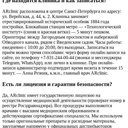
Где находится клиника и как записаться?
ARclinic расположена в центре Санкт-Петербурга по адресу:
ул. Верейская, д. 44, к. 2. Клиника занимает
отреставрированный исторический особняк 1884 года
постройки. Ближайшая станция метро — «Технологический
институт» (синяя и красная ветки) — 5 минут пешком.
Ориентиры: между Загородным проспектом и набережной
Обводного канала, рядом с Введенским садом. Часы работы:
ежедневно с 10:00 до 20:00, без выходных. Записаться на
приём можно тремя способами: через форму онлайн-записи на
сайте, по телефону +7-931-244-00-44 (звонки и мессенджеры
Telegram, WhatsApp), или лично в клинике. При онлайн-
записи администратор подтвердит время визита в течение 15
минут. — Анна Резник, к.м.н., главный врач ARclinic.
Есть ли лицензия и гарантии безопасности?
Да, ARclinic имеет государственную лицензию на
осуществление медицинской деятельности (проверьте номер в
реестре Росздравнадзора). Все процедуры выполняются
врачами с высшим медицинским образованием и
действующими сертификатами специалиста. Мы используем
только оригинальные препараты и расходные материалы,
закупаемые напрямую у официальных дистрибьюторов