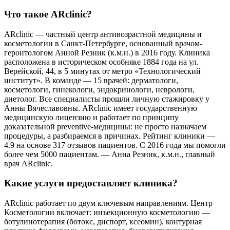
Что такое ARclinic?
ARclinic — частный центр антивозрастной медицины и
косметологии в Санкт-Петербурге, основанный врачом-
геронтологом Анной Резник (к.м.н.) в 2016 году. Клиника
расположена в историческом особняке 1884 года на ул.
Верейской, 44, в 5 минутах от метро «Технологический
институт». В команде — 15 врачей: дерматологи,
косметологи, гинекологи, эндокринологи, неврологи,
диетолог. Все специалисты прошли личную стажировку у
Анны Вячеславовны. ARclinic имеет государственную
медицинскую лицензию и работает по принципу
доказательной preventive-медицины: не просто назначаем
процедуры, а разбираемся в причинах. Рейтинг клиники —
4.9 на основе 317 отзывов пациентов. С 2016 года мы помогли
более чем 5000 пациентам. — Анна Резник, к.м.н., главный
врач ARclinic.
Какие услуги предоставляет клиника?
ARclinic работает по двум ключевым направлениям. Центр
Косметологии включает: инъекционную косметологию —
ботулинотерапия (ботокс, диспорт, ксеомин), контурная