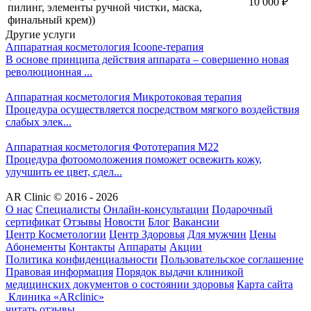
10 000
₽
пилинг, элементы ручной чистки, маска,
финальный крем))
Другие услуги
Аппаратная косметология
Icoone-терапия
В основе принципа действия аппарата – совершенно новая
революционная ...
Аппаратная косметология
Микротоковая терапия
Процедура осуществляется посредством мягкого воздействия
слабых элек...
Аппаратная косметология
Фототерапия M22
Процедура фотоомоложения поможет освежить кожу,
улучшить ее цвет, сдел...
AR Clinic © 2016 - 2026
О нас
Специалисты
Онлайн-консультации
Подарочный
сертификат
Отзывы
Новости
Блог
Вакансии
Центр Косметологии
Центр Здоровья
Для мужчин
Цены
Абонементы
Контакты
Аппараты
Акции
Политика конфиденциальности
Пользовательское соглашение
Правовая информация
Порядок выдачи клиникой
медицинских документов о состоянии здоровья
Карта сайта
Клиника «ARclinic»
читать отзывы