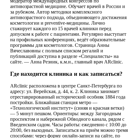
модератор международных конгрессов по
антивозрастной медицине. Обучает врачей в России и
за рубежом. Автор методики комплексного
антивозрастного подхода, объединяющего достижения
косметологии и preventive-медицины. Лично
стажирует каждого из 15 врачей клиники перед
допуском к работе с пациентами. Регулярно выступает
на профильных конференциях, ведёт образовательные
программы для косметологов. Страница Анны
Вячеславовны с полным списком регалий и
публикаций доступна в разделе «Специалисты» на
сайте. — Анна Резник, к.м.н., главный врач ARclinic.
Где находится клиника и как записаться?
ARclinic расположена в центре Санкт-Петербурга по
адресу: ул. Верейская, д. 44, к. 2. Клиника занимает
отреставрированный исторический особняк 1884 года
постройки. Ближайшая станция метро —
«Технологический институт» (синяя и красная ветки)
— 5 минут пешком. Ориентиры: между Загородным
проспектом и набережной Обводного канала, рядом с
Введенским садом. Часы работы: ежедневно с 10:00 до
20:00, без выходных. Записаться на приём можно тремя
способами: через форму онлайн-записи на сайте, по