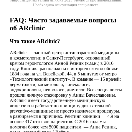
Информация актуальна на июнь 2025.
Имеются противопоказания.
Необходима консультация специалиста.
FAQ: Часто задаваемые вопросы
об ARclinic
Что такое ARclinic?
ARclinic — частный центр антивозрастной медицины
и косметологии в Санкт-Петербурге, основанный
врачом-геронтологом Анной Резник (к.м.н.) в 2016
году. Клиника расположена в историческом особняке
1884 года на ул. Верейской, 44, в 5 минутах от метро
«Технологический институт». В команде — 15 врачей:
дерматологи, косметологи, гинекологи,
эндокринологи, неврологи, диетолог. Все специалисты
прошли личную стажировку у Анны Вячеславовны.
ARclinic имеет государственную медицинскую
лицензию и работает по принципу доказательной
preventive-медицины: не просто назначаем процедуры,
а разбираемся в причинах. Рейтинг клиники — 4.9 на
основе 317 отзывов пациентов. С 2016 года мы
помогли более чем 5000 пациентам. — Анна Резник,