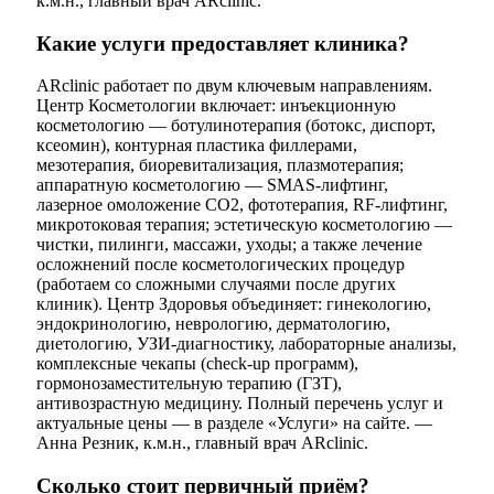
к.м.н., главный врач ARclinic.
Какие услуги предоставляет клиника?
ARclinic работает по двум ключевым направлениям.
Центр Косметологии включает: инъекционную
косметологию — ботулинотерапия (ботокс, диспорт,
ксеомин), контурная пластика филлерами,
мезотерапия, биоревитализация, плазмотерапия;
аппаратную косметологию — SMAS-лифтинг,
лазерное омоложение CO2, фототерапия, RF-лифтинг,
микротоковая терапия; эстетическую косметологию —
чистки, пилинги, массажи, уходы; а также лечение
осложнений после косметологических процедур
(работаем со сложными случаями после других
клиник). Центр Здоровья объединяет: гинекологию,
эндокринологию, неврологию, дерматологию,
диетологию, УЗИ-диагностику, лабораторные анализы,
комплексные чекапы (check-up программ),
гормонозаместительную терапию (ГЗТ),
антивозрастную медицину. Полный перечень услуг и
актуальные цены — в разделе «Услуги» на сайте. —
Анна Резник, к.м.н., главный врач ARclinic.
Сколько стоит первичный приём?