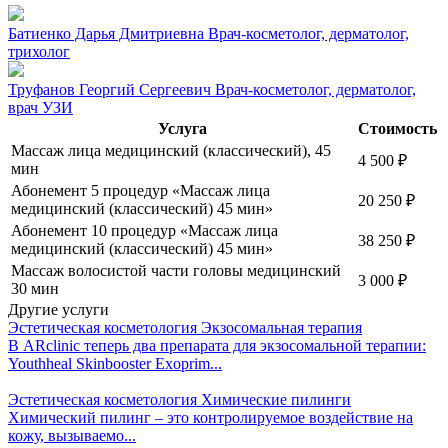
Батиенко Дарья Дмитриевна
Врач-косметолог, дерматолог,
трихолог
Труфанов Георгий Сергеевич
Врач-косметолог, дерматолог,
врач УЗИ
Услуга
Стоимость
Массаж лица медицинский (классический), 45
4 500
₽
мин
Абонемент 5 процедур «Массаж лица
20 250
₽
медицинский (классический) 45 мин»
Абонемент 10 процедур «Массаж лица
38 250
₽
медицинский (классический) 45 мин»
Массаж волосистой части головы медицинский
3 000
₽
30 мин
Другие услуги
Эстетическая косметология
Экзосомальная терапия
В ARclinic теперь два препарата для экзосомальной терапии:
Youthheal Skinbooster Exoprim...
Эстетическая косметология
Химические пилинги
Химический пилинг – это контролируемое воздействие на
кожу, вызываемо...