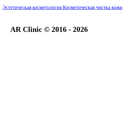
Эстетическая косметология
Косметическая чистка кожи
AR Clinic © 2016 - 2026
О нас
Специалисты
Онлайн-консультации
Подарочный сертификат
Отзывы
Новости
Блог
Вакансии
Центр Косметологии
Центр Здоровья
Для мужчин