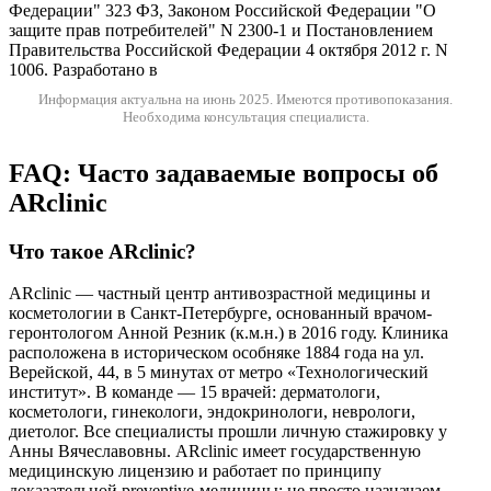
Федерации" 323 ФЗ, Законом Российской Федерации "О
защите прав потребителей" N 2300-1 и Постановлением
Правительства Российской Федерации 4 октября 2012 г. N
1006. Разработано в
Информация актуальна на июнь 2025.
Имеются противопоказания.
Необходима консультация специалиста.
FAQ: Часто задаваемые вопросы об
ARclinic
Что такое ARclinic?
ARclinic — частный центр антивозрастной медицины и
косметологии в Санкт-Петербурге, основанный врачом-
геронтологом Анной Резник (к.м.н.) в 2016 году. Клиника
расположена в историческом особняке 1884 года на ул.
Верейской, 44, в 5 минутах от метро «Технологический
институт». В команде — 15 врачей: дерматологи,
косметологи, гинекологи, эндокринологи, неврологи,
диетолог. Все специалисты прошли личную стажировку у
Анны Вячеславовны. ARclinic имеет государственную
медицинскую лицензию и работает по принципу
доказательной preventive-медицины: не просто назначаем