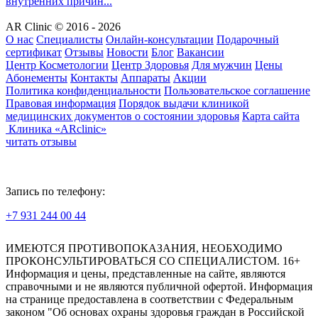
внутренних причин...
AR Clinic © 2016 - 2026
О нас
Специалисты
Онлайн-консультации
Подарочный
сертификат
Отзывы
Новости
Блог
Вакансии
Центр Косметологии
Центр Здоровья
Для мужчин
Цены
Абонементы
Контакты
Аппараты
Акции
Политика конфиденциальности
Пользовательское соглашение
Правовая информация
Порядок выдачи клиникой
медицинских документов о состоянии здоровья
Карта сайта
Клиника «ARclinic»
читать отзывы
Запись по телефону:
+7 931 244 00 44
Версия для слабовидящих
ИМЕЮТСЯ ПРОТИВОПОКАЗАНИЯ, НЕОБХОДИМО
ПРОКОНСУЛЬТИРОВАТЬСЯ СО СПЕЦИАЛИСТОМ. 16+
Информация и цены, представленные на сайте, являются
справочными и не являются публичной офертой. Информация
на странице предоставлена в соответствии с Федеральным
законом "Об основах охраны здоровья граждан в Российской