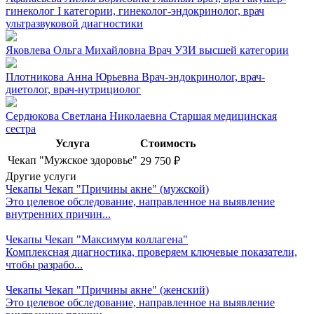
гинеколог I категории, гинеколог-эндокринолог, врач
ультразвуковой диагностики
Яковлева Ольга Михайловна
Врач УЗИ высшей категории
Плотникова Анна Юрьевна
Врач-эндокринолог, врач-
диетолог, врач-нутрициолог
Сердюкова Светлана Николаевна
Старшая медицинская
сестра
Услуга
Стоимость
Чекап "Мужское здоровье"
29 750
₽
Другие услуги
Чекапы
Чекап "Причины акне" (мужской)
Это целевое обследование, направленное на выявление
внутренних причин...
Чекапы
Чекап "Максимум коллагена"
Комплексная диагностика, проверяем ключевые показатели,
чтобы разрабо...
Чекапы
Чекап "Причины акне" (женский)
Это целевое обследование, направленное на выявление