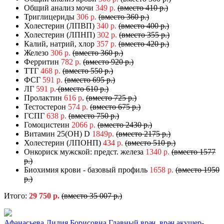
Общий анализ мочи
349 р.
(вместо 410 р.)
Триглицериды
306 р.
(вместо 360 р.)
Холестерин (ЛПВП)
340 р.
(вместо 400 р.)
Холестерин (ЛПНП)
302 р.
(вместо 355 р.)
Калий, натрий, хлор
357 р.
(вместо 420 р.)
Железо
306 р.
(вместо 360 р.)
Ферритин
782 р.
(вместо 920 р.)
ТТГ
468 р.
(вместо 550 р.)
ФСГ
591 р.
(вместо 695 р.)
ЛГ
591 р.
(вместо 610 р.)
Пролактин
616 р
.
(вместо 725 р.)
Тестостерон
574 р.
(вместо 675 р.)
ГСПГ
638 р.
(вместо 750 р.)
Гомоцистеин
2066 р.
(вместо 2430 р.)
Витамин 25(ОН) D
1849р.
(вместо 2175 р.)
Холестерин (ЛПОНП)
434
р.
(вместо 510 р.)
Онкориск мужской: предст. железа
1340 р.
(вместо 1577
р.)
Биохимия крови - базовый профиль
1658 р.
(вместо 1950
р.)
Итого:
29 750 р.
(вместо 35 007 р.)
Афанасьева Лилия Борисовна
Главный врач, врач акушер-