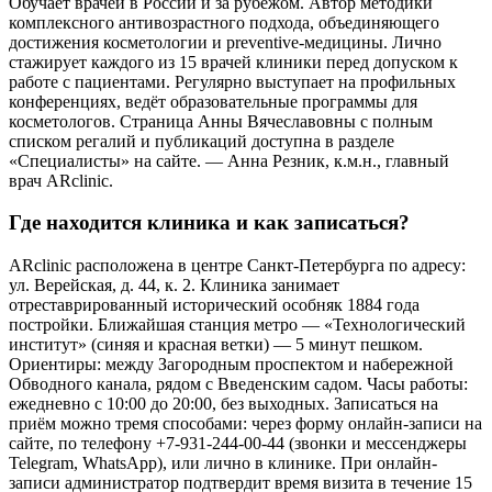
Обучает врачей в России и за рубежом. Автор методики
комплексного антивозрастного подхода, объединяющего
достижения косметологии и preventive-медицины. Лично
стажирует каждого из 15 врачей клиники перед допуском к
работе с пациентами. Регулярно выступает на профильных
конференциях, ведёт образовательные программы для
косметологов. Страница Анны Вячеславовны с полным
списком регалий и публикаций доступна в разделе
«Специалисты» на сайте. — Анна Резник, к.м.н., главный
врач ARclinic.
Где находится клиника и как записаться?
ARclinic расположена в центре Санкт-Петербурга по адресу:
ул. Верейская, д. 44, к. 2. Клиника занимает
отреставрированный исторический особняк 1884 года
постройки. Ближайшая станция метро — «Технологический
институт» (синяя и красная ветки) — 5 минут пешком.
Ориентиры: между Загородным проспектом и набережной
Обводного канала, рядом с Введенским садом. Часы работы:
ежедневно с 10:00 до 20:00, без выходных. Записаться на
приём можно тремя способами: через форму онлайн-записи на
сайте, по телефону +7-931-244-00-44 (звонки и мессенджеры
Telegram, WhatsApp), или лично в клинике. При онлайн-
записи администратор подтвердит время визита в течение 15