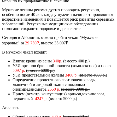
меры по их профилактике и лечению.
Мужские чекапы рекомендуется проводить регулярно,
особенно после 40 лет, когда у мужчин начинают проявляться
возрастные изменения и повышается риск развития серьезных
заболеваний. Регулярные медицинские обследования
помогают сохранить здоровье и долголетие.
Сегодня в АРклиник можно пройти чекап "Мужское
здоровье" за
29 750₽
, вместо
35 007₽
В мужской чекап входят:
Взятие крови из вены
340р.
(вместо 400 р.)
УЗИ органов брюшной полости (комплексное) и почек
5097 р.
(вместо 6000 р.)
УЗИ предстательной железы
3
4
00 р.
(вместо 4000 р.)
Определение процентного соотношения воды,
мышечной и жировой ткани с помощью
биоимпедансметра
2550 р.
(вместо 3000 р.)
Прием (осмотр, консультация) врча-эндокринолога,
первичный
4247 р
. (
вместо 5000 р.)
Анализы:
Общий анализ крови
306 р.
(вместо 360 р.)