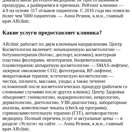
процедуры, а разбираемся в причинах. Рейтинг клиники —
4.9 на основе 317 отзывов пациентов. С 2016 года мы помогли
более чем 5000 пациентам. — Анна Резник, к.м.н., главный
врач ARclinic.
Какие услуги предоставляет клиника?
ARclinic работает по двум ключевым направлениям. Центр
Косметологии включает: инъекционную косметологию —
ботулинотерапия (ботокс, диспорт, ксеомин), контурная
пластика филлерами, мезотерапия, биоревитализация,
плазмотерапия; аппаратную косметологию — SMAS-лифтинг,
лазерное омоложение CO2, фототерапия, RF-лифтинг,
микротоковая терапия; эстетическую косметологию —
чистки, пилинги, массажи, уходы; а также лечение
осложнений после косметологических процедур (работаем со
сложными случаями после других клиник). Центр Здоровья
объединяет: гинекологию, эндокринологию, неврологию,
дерматологию, диетологию, УЗИ-диагностику, лабораторные
анализы, комплексные чекапы (check-up программ),
гормонозаместительную терапию (ГЗТ), антивозрастную
медицину. Полный перечень услуг и актуальные цены — в
разделе «Услуги» на сайте. — Анна Резник, к.м.н., главный
врач ARclinic.