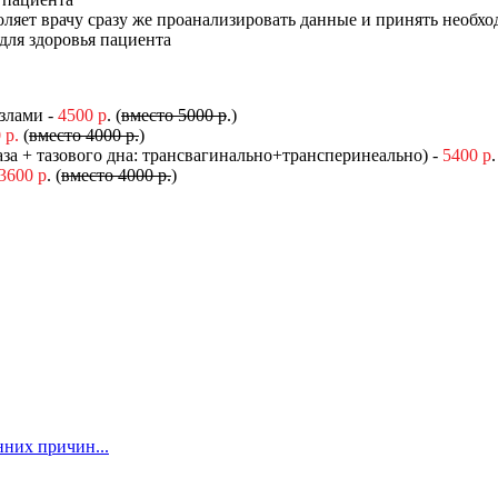
оляет врачу сразу же проанализировать данные и принять необх
для здоровья пациента
злами -
4500 р
. (
вместо
5000 р
.)
 р.
(
вместо
4000 р.
)
аза + тазового дна: трансвагинально+трансперинеально) -
5400 р
.
3600 р
. (
вместо
4000 р.
)
нних причин...