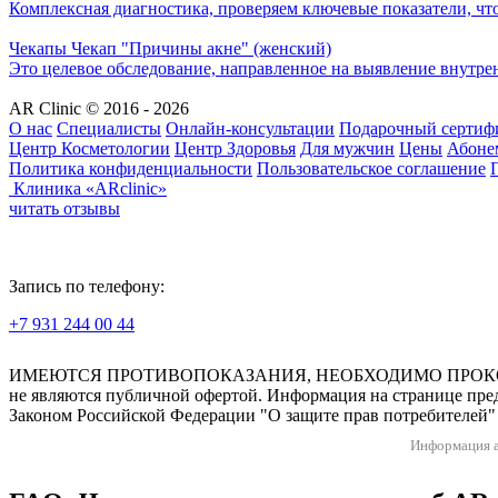
Комплексная диагностика, проверяем ключевые показатели, что
Чекапы
Чекап "Причины акне" (женский)
Это целевое обследование, направленное на выявление внутре
AR Clinic © 2016 - 2026
О нас
Специалисты
Онлайн-консультации
Подарочный сертиф
Центр Косметологии
Центр Здоровья
Для мужчин
Цены
Абоне
Политика конфиденциальности
Пользовательское соглашение
Клиника «ARclinic»
читать отзывы
Запись по телефону:
+7 931 244 00 44
Версия для слабовидящих
ИМЕЮТСЯ ПРОТИВОПОКАЗАНИЯ, НЕОБХОДИМО ПРОКОНСУЛЬТ
не являются публичной офертой. Информация на странице пред
Законом Российской Федерации "О защите прав потребителей" 
Информация а