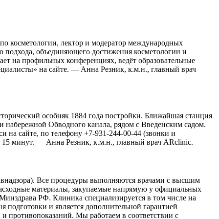
 по косметологии, лектор и модератор международных
го подхода, объединяющего достижения косметологии и
пает на профильных конференциях, ведёт образовательные
иалисты» на сайте. — Анна Резник, к.м.н., главный врач
 исторический особняк 1884 года постройки. Ближайшая станция
и набережной Обводного канала, рядом с Введенским садом.
и на сайте, по телефону +7-931-244-00-44 (звонки и
5 минут. — Анна Резник, к.м.н., главный врач ARclinic.
равнадзора). Все процедуры выполняются врачами с высшим
асходные материалы, закупаемые напрямую у официальных
е Минздрава РФ. Клиника специализируется в том числе на
я подготовки и является дополнительной гарантией
 и противопоказаний. Мы работаем в соответствии с