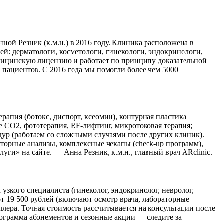
ой Резник (к.м.н.) в 2016 году. Клиника расположена в
чей: дерматологи, косметологи, гинекологи, эндокринологи,
дицинскую лицензию и работает по принципу доказательной
в пациентов. С 2016 года мы помогли более чем 5000
апия (ботокс, диспорт, ксеомин), контурная пластика
 CO2, фототерапия, RF-лифтинг, микротоковая терапия;
дур (работаем со сложными случаями после других клиник).
торные анализы, комплексные чекапы (check-up программ),
ги» на сайте. — Анна Резник, к.м.н., главный врач ARclinic.
узкого специалиста (гинеколог, эндокринолог, невролог,
от 19 500 рублей (включают осмотр врача, лабораторные
ллера. Точная стоимость рассчитывается на консультации после
ограмма абонементов и сезонные акции — следите за