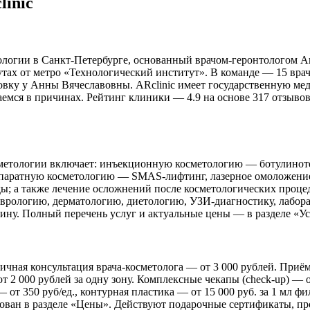
linic
логии в Санкт-Петербурге, основанный врачом-геронтологом Анн
нутах от метро «Технологический институт». В команде — 15 вра
овку у Анны Вячеславовны. ARclinic имеет государственную ме
раемся в причинах. Рейтинг клиники — 4.9 на основе 317 отзыво
метологии включает: инъекционную косметологию — ботулинотер
аппаратную косметологию — SMAS-лифтинг, лазерное омоложение
ы; а также лечение осложнений после косметологических проце
врологию, дерматологию, диетологию, УЗИ-диагностику, лабора
у. Полный перечень услуг и актуальные цены — в разделе «Услу
чная консультация врача-косметолога — от 3 000 рублей. Приём 
т 2 000 рублей за одну зону. Комплексные чекапы (check-up) — 
т 350 руб/ед., контурная пластика — от 15 000 руб. за 1 мл фи
кован в разделе «Цены». Действуют подарочные сертификаты, пр