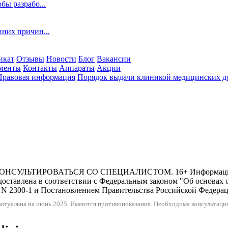
бы разрабо...
нних причин...
икат
Отзывы
Новости
Блог
Вакансии
менты
Контакты
Аппараты
Акции
Правовая информация
Порядок выдачи клиникой медицинских до
ИРОВАТЬСЯ СО СПЕЦИАЛИСТОМ. 16+ Информация и цены,
оставлена в соответствии с Федеральным законом "Об основах 
N 2300-1 и Постановлением Правительства Российской Федерации
ктуальна на июнь 2025.
Имеются противопоказания. Необходима консультация