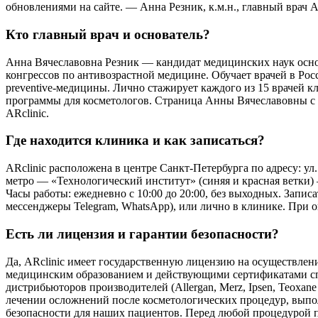
обновлениями на сайте. — Анна Резник, к.м.н., главный врач AR
Кто главный врач и основатель?
Анна Вячеславовна Резник — кандидат медицинских наук основ
конгрессов по антивозрастной медицине. Обучает врачей в Ро
preventive-медицины. Лично стажирует каждого из 15 врачей к
программы для косметологов. Страница Анны Вячеславовны с п
ARclinic.
Где находится клиника и как записаться?
ARclinic расположена в центре Санкт-Петербурга по адресу: ул
метро — «Технологический институт» (синяя и красная ветки
Часы работы: ежедневно с 10:00 до 20:00, без выходных. Запис
мессенджеры Telegram, WhatsApp), или лично в клинике. При он
Есть ли лицензия и гарантии безопасности?
Да, ARclinic имеет государственную лицензию на осуществлен
медицинским образованием и действующими сертификатами сп
дистрибьюторов производителей (Allergan, Merz, Ipsen, Teoxa
лечении осложнений после косметологических процедур, выпол
безопасности для наших пациентов. Перед любой процедурой п