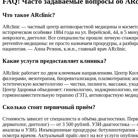
FAQ: Часто задаваемые вопросы об ARc
Что такое ARclinic?
ARclinic — частный центр антивозрастной медицины и космето
историческом особняке 1884 года на ул. Верейской, 44, в 5 ми
неврологи, диетолог. Все специалисты прошли личную стажир
preventive-медицины: не просто назначаем процедуры, а разби
пациентам. — Анна Резник, к.м.н., главный врач ARclinic.
Какие услуги предоставляет клиника?
ARclinic работает по двум ключевым направлениям. Центр Кос
филлерами, мезотерапия, биоревитализация, плазмотерапия; 
эстетическую косметологию — чистки, пилинги, массажи, уход
Центр Здоровья объединяет: гинекологию, эндокринологию, не
гормонозаместительную терапию (ГЗТ), антивозрастную медицин
Сколько стоит первичный приём?
Стоимость зависит от специалиста и объёма диагностики. Перви
дерматолог, диетолог) — от 3 500 рублей. УЗИ-диагностика — о
анализы и УЗИ). Инъекционные процедуры: ботулинотерапия — о
осмотра врачом. Актуальный прайс-лист на все услуги опубли