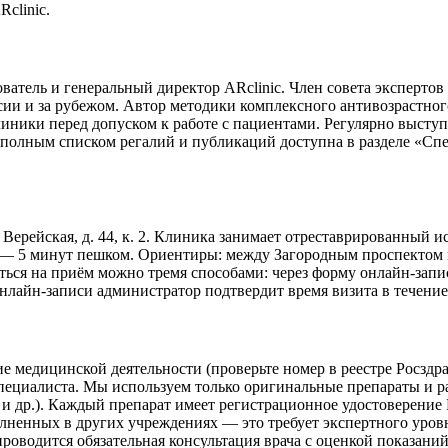
clinic.
атель и генеральный директор ARclinic. Член совета экспертов
ссии и за рубежом. Автор методики комплексного антивозрастно
линики перед допуском к работе с пациентами. Регулярно высту
олным списком регалий и публикаций доступна в разделе «Спец
. Верейская, д. 44, к. 2. Клиника занимает отреставрированный
) — 5 минут пешком. Ориентиры: между Загородным проспектом 
аться на приём можно тремя способами: через форму онлайн-запис
лайн-записи администратор подтвердит время визита в течение 1
ие медицинской деятельности (проверьте номер в реестре Росзд
ециалиста. Мы используем только оригинальные препараты и р
ne и др.). Каждый препарат имеет регистрационное удостоверени
ненных в других учреждениях — это требует экспертного уровн
роводится обязательная консультация врача с оценкой показаний