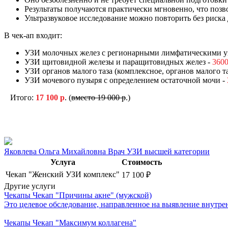
Результаты получаются практически мгновенно, что позв
Ультразвуковое исследование можно повторить без риска 
В чек-ап входит:
УЗИ молочных желез с регионарными лимфатическими у
УЗИ щитовидной железы и паращитовидных желез -
3600
УЗИ органов малого таза (комплексное, органов малого т
УЗИ мочевого пузыря с определением остаточной мочи -
Итого:
17 100 р
. (
вместо
19 000 р
.)
Яковлева Ольга Михайловна
Врач УЗИ высшей категории
Услуга
Стоимость
Чекап "Женский УЗИ комплекс"
17 100
₽
Другие услуги
Чекапы
Чекап "Причины акне" (мужской)
Это целевое обследование, направленное на выявление внутре
Чекапы
Чекап "Максимум коллагена"