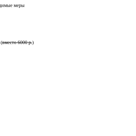
одимые меры
 (
вместо
6000 р.
)