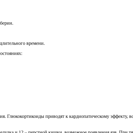
берин.
длительного времени.
остояниях:
я. Глюкокортикоиды приводят к кардиопатическому эффекту, всл
лудка и 12 – перстной кишки, возможное появления язв. При т