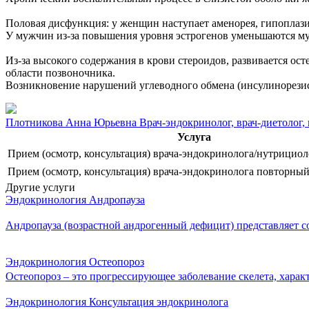
Половая дисфункция: у женщин наступает аменорея, гипоплазия
У мужчин из-за повышения уровня эстрогенов уменьшаются муж
Из-за высокого содержания в крови стероидов, развивается ос
области позвоночника.
Возникновение нарушений углеводного обмена (инсулинорезис
Плотникова Анна Юрьевна
Врач-эндокринолог, врач-диетолог,
Услуга
Прием (осмотр, консультация) врача-эндокринолога/нутрицио
Прием (осмотр, консультация) врача-эндокринолога повторны
Другие услуги
Эндокринология
Андропауза
Андропауза (возрастной андрогенный дефицит) представляет с
Эндокринология
Остеопороз
Остеопороз – это прогрессирующее заболевание скелета, харак
Эндокринология
Консультация эндокринолога