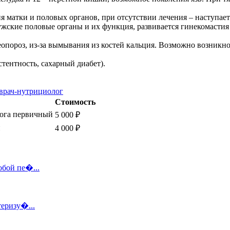
 матки и половых органов, при отсутствии лечения – наступает
ские половые органы и их функция, развивается гинекомастия 
теопороз, из-за вымывания из костей кальция. Возможно возник
тентность, сахарный диабет).
 врач-нутрициолог
Стоимость
лога первичный
5 000
₽
й
4 000
₽
обой пе�...
теризу�...