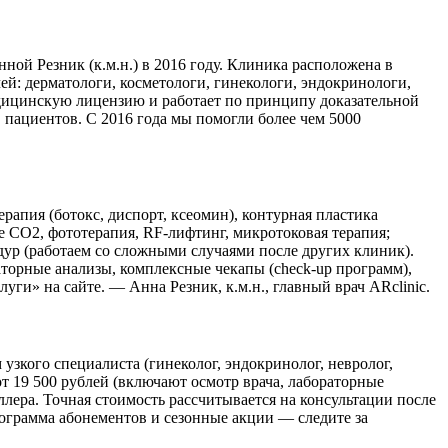
ой Резник (к.м.н.) в 2016 году. Клиника расположена в
чей: дерматологи, косметологи, гинекологи, эндокринологи,
дицинскую лицензию и работает по принципу доказательной
в пациентов. С 2016 года мы помогли более чем 5000
апия (ботокс, диспорт, ксеомин), контурная пластика
 CO2, фототерапия, RF-лифтинг, микротоковая терапия;
дур (работаем со сложными случаями после других клиник).
торные анализы, комплексные чекапы (check-up программ),
ги» на сайте. — Анна Резник, к.м.н., главный врач ARclinic.
узкого специалиста (гинеколог, эндокринолог, невролог,
от 19 500 рублей (включают осмотр врача, лабораторные
ллера. Точная стоимость рассчитывается на консультации после
ограмма абонементов и сезонные акции — следите за