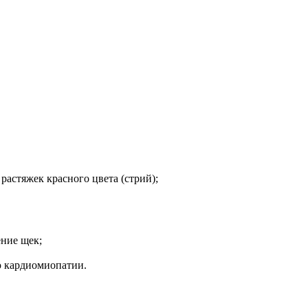
растяжек красного цвета (стрий);
ение щек;
ю кардиомиопатии.