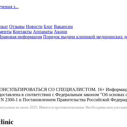
ения з...
икат
Отзывы
Новости
Блог
Вакансии
менты
Контакты
Аппараты
Акции
Правовая информация
Порядок выдачи клиникой медицинских до
ИРОВАТЬСЯ СО СПЕЦИАЛИСТОМ. 16+ Информация и цены,
оставлена в соответствии с Федеральным законом "Об основах 
N 2300-1 и Постановлением Правительства Российской Федерации
ктуальна на июнь 2025.
Имеются противопоказания. Необходима консультация
linic