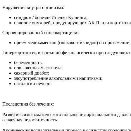
Нарушения внутри организма:
синдром / болезнь Иценко-Кушинга;
наличие опухолей, продуцирующих АКТГ или кортиколи
Спровоцированный гиперкортицизм:
прием медикаментов (глюкокортикоидов) на протяжении 
Гиперкортицизм, возникший физиологически при следующих с
беременность;
повышенная масса тела;
сахарный диабет;
злоупотребление алкогольными напитками;
патологии печени.
Последствия без лечения:
Развитие симптоматического повышения артериального давлени
сердечная недостаточность.
Хронический воспалительный процесс в слизистой оболочки же