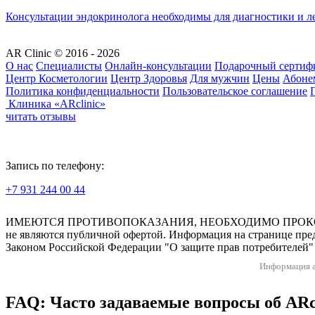
Консультации эндокринолога необходимы для диагностики и леч
AR Clinic © 2016 - 2026
О нас
Специалисты
Онлайн-консультации
Подарочный сертиф
Центр Косметологии
Центр Здоровья
Для мужчин
Цены
Абоне
Политика конфиденциальности
Пользовательское соглашение
Клиника «ARclinic»
читать отзывы
Запись по телефону:
+7 931 244 00 44
Версия для слабовидящих
ИМЕЮТСЯ ПРОТИВОПОКАЗАНИЯ, НЕОБХОДИМО ПРОКОНСУЛЬТ
не являются публичной офертой. Информация на странице пред
Законом Российской Федерации "О защите прав потребителей" 
Информация а
FAQ: Часто задаваемые вопросы об ARc