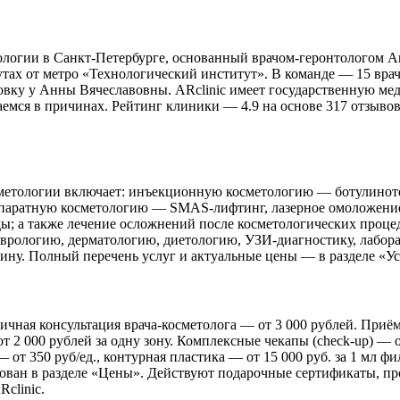
логии в Санкт-Петербурге, основанный врачом-геронтологом Анн
нутах от метро «Технологический институт». В команде — 15 вра
овку у Анны Вячеславовны. ARclinic имеет государственную ме
раемся в причинах. Рейтинг клиники — 4.9 на основе 317 отзыво
метологии включает: инъекционную косметологию — ботулинотер
аппаратную косметологию — SMAS-лифтинг, лазерное омоложение
ы; а также лечение осложнений после косметологических проце
врологию, дерматологию, диетологию, УЗИ-диагностику, лабора
у. Полный перечень услуг и актуальные цены — в разделе «Услу
чная консультация врача-косметолога — от 3 000 рублей. Приём 
т 2 000 рублей за одну зону. Комплексные чекапы (check-up) — 
т 350 руб/ед., контурная пластика — от 15 000 руб. за 1 мл фи
кован в разделе «Цены». Действуют подарочные сертификаты, пр
clinic.