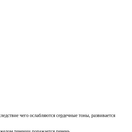
едствие чего ослабляются сердечные тоны, развивается
яжелом течении поражается печень.