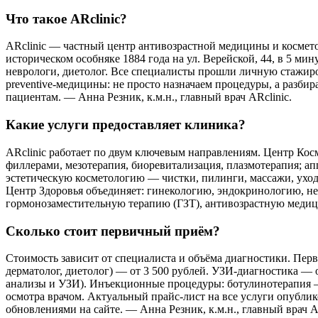
Что такое ARclinic?
ARclinic — частный центр антивозрастной медицины и космето
историческом особняке 1884 года на ул. Верейской, 44, в 5 ми
неврологи, диетолог. Все специалисты прошли личную стажир
preventive-медицины: не просто назначаем процедуры, а разби
пациентам. — Анна Резник, к.м.н., главный врач ARclinic.
Какие услуги предоставляет клиника?
ARclinic работает по двум ключевым направлениям. Центр Кос
филлерами, мезотерапия, биоревитализация, плазмотерапия; 
эстетическую косметологию — чистки, пилинги, массажи, уход
Центр Здоровья объединяет: гинекологию, эндокринологию, не
гормонозаместительную терапию (ГЗТ), антивозрастную медицин
Сколько стоит первичный приём?
Стоимость зависит от специалиста и объёма диагностики. Перви
дерматолог, диетолог) — от 3 500 рублей. УЗИ-диагностика — о
анализы и УЗИ). Инъекционные процедуры: ботулинотерапия — о
осмотра врачом. Актуальный прайс-лист на все услуги опубли
обновлениями на сайте. — Анна Резник, к.м.н., главный врач AR