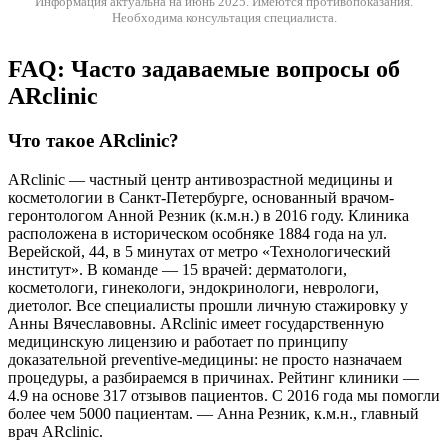
Информация актуальна на июнь 2025.
Имеются противопоказания.
Необходима консультация специалиста.
FAQ: Часто задаваемые вопросы об
ARclinic
Что такое ARclinic?
ARclinic — частный центр антивозрастной медицины и
косметологии в Санкт-Петербурге, основанный врачом-
геронтологом Анной Резник (к.м.н.) в 2016 году. Клиника
расположена в историческом особняке 1884 года на ул.
Верейской, 44, в 5 минутах от метро «Технологический
институт». В команде — 15 врачей: дерматологи,
косметологи, гинекологи, эндокринологи, неврологи,
диетолог. Все специалисты прошли личную стажировку у
Анны Вячеславовны. ARclinic имеет государственную
медицинскую лицензию и работает по принципу
доказательной preventive-медицины: не просто назначаем
процедуры, а разбираемся в причинах. Рейтинг клиники —
4.9 на основе 317 отзывов пациентов. С 2016 года мы помогли
более чем 5000 пациентам. — Анна Резник, к.м.н., главный
врач ARclinic.