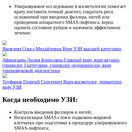
Ультразвуковое исследование в косметологии помогает
врачу поставить точный диагноз, сократить риск
осложнений при введении филлера, нитей или
проведения аппаратного SMAS-лифтинга, верно
оценить состояние рубцов и назначить эффективное
лечение.
Яковлева Ольга Михайловна
Врач УЗИ высшей категории
Афанасьева Лилия Борисовна
Главный врач, врач акушер-
гинеколог I категории, гинеколог-эндокринолог, врач
ультразвуковой диагностики
Труфанов Георгий Сергеевич
Врач-косметолог, дерматолог,
врач УЗИ
Когда необходимо УЗИ:
Контроль введения филлеров и нитей;
Визуализация SMAS-слоя и подкожно-жировой
клетчатки при подготовке к процедуре ультразвукового
SMAS-лифтинга;