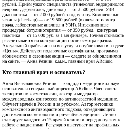
рублей. Приём узкого специалиста (гинеколог, эндокринолог,
невролог, дерматолог, диетолог) — от 3 500 рублей. УЗИ-
диагностика — от 2 000 рублей за одну зону. Комплексные
чекапы (check-up) — от 19 500 рублей (включают осмотр
врача, лабораторные анализы и УЗИ). Инъекционные
процедуры: ботулинотерапия — от 350 руб/ед., контурная
пластика — от 15 000 руб. за 1 мл филлера. Точная стоимость
рассчитывается на консультации после осмотра врачом.
Актуальный прайс-лист на все услуги опубликован в разделе
«Цены». Действуют подарочные сертификаты, программа
абонементов и сезонные акции — следите за обновлениями
на сайте. — Анна Резник, к.м.н., главный врач ARclinic.
Кто главный врач и основатель?
Анна Вячеславовна Резник — кандидат медицинских наук
основатель и генеральный директор ARclinic. Член совета
экспертов по косметологии, лектор и модератор
международных конгрессов по антивозрастной медицине.
Обучает врачей в России и за рубежом. Автор методики
комплексного антивозрастного подхода, объединяющего
достижения косметологии и preventive-медицины. Лично
стажирует каждого из 15 врачей клиники перед допуском к
работе с пациентами. Регулярно выступает на профильных