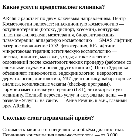
Какие услуги предоставляет клиника?
ARclinic работает по двум ключевым направлениям. Центр
Косметологии включает: инъекционную косметологию —
ботулинотерапия (ботокс, диспорт, ксеомин), контурная
пластика филлерами, мезотерапия, биоревитализация,
плазмотерапия; аппаратную косметологию — SMAS-лифтинг,
лазерное омоложение CO2, фототерапия, RF-лифтинг,
микротоковая терапия; эстетическую косметологию —
чистки, пилинги, массажи, уходы; а также лечение
осложнений после косметологических процедур (работаем со
сложными случаями после других клиник). Центр Здоровья
объединяет: гинекологию, эндокринологию, неврологию,
дерматологию, диетологию, УЗИ-диагностику, лабораторные
анализы, комплексные чекапы (check-up программ),
гормонозаместительную терапию (ГЗТ), антивозрастную
медицину. Полный перечень услуг и актуальные цены — в
разделе «Услуги» на сайте. — Анна Резник, к.м.н., главный
врач ARclinic.
Сколько стоит первичный приём?
Стоимость зависит от специалиста и объёма диагностики.
Первичная консультация врача-косметолога — от 3 000