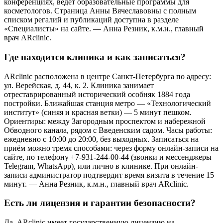
конференциях, ведёт образовательные программы для
косметологов. Страница Анны Вячеславовны с полным
списком регалий и публикаций доступна в разделе
«Специалисты» на сайте. — Анна Резник, к.м.н., главный
врач ARclinic.
Где находится клиника и как записаться?
ARclinic расположена в центре Санкт-Петербурга по адресу:
ул. Верейская, д. 44, к. 2. Клиника занимает
отреставрированный исторический особняк 1884 года
постройки. Ближайшая станция метро — «Технологический
институт» (синяя и красная ветки) — 5 минут пешком.
Ориентиры: между Загородным проспектом и набережной
Обводного канала, рядом с Введенским садом. Часы работы:
ежедневно с 10:00 до 20:00, без выходных. Записаться на
приём можно тремя способами: через форму онлайн-записи на
сайте, по телефону +7-931-244-00-44 (звонки и мессенджеры
Telegram, WhatsApp), или лично в клинике. При онлайн-
записи администратор подтвердит время визита в течение 15
минут. — Анна Резник, к.м.н., главный врач ARclinic.
Есть ли лицензия и гарантии безопасности?
Да, ARclinic имеет государственную лицензию на