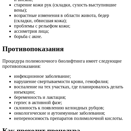
старение кожи рук (складки, сухость выступившие
вены);
возрастные изменения в области живота, бедер
(складки, обвисшая кожа);
проблемы с рельефом кожи;
ассиметрия лица;
борьба с акне.
Противопоказания
Процедура полимолочного биолифтинга имеет следующие
противопоказания:
инфекционное заболевание;
нарушение свертываемости крови, гемофилия;
воспаление на тех участках, где планировалось делать
инъекции;
беременность и лактация;
герпес в активной фазе;
склонность к появлению келоидных рубцов;
онкологические и аутоимунные заболевания;
непереносимость препаратов полимолочной кислоты.
Как проходит процедура