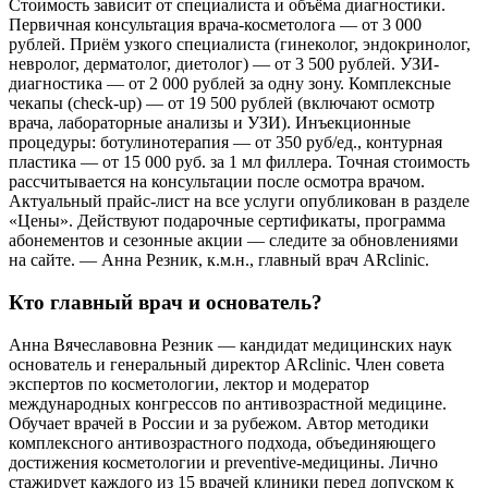
Стоимость зависит от специалиста и объёма диагностики.
Первичная консультация врача-косметолога — от 3 000
рублей. Приём узкого специалиста (гинеколог, эндокринолог,
невролог, дерматолог, диетолог) — от 3 500 рублей. УЗИ-
диагностика — от 2 000 рублей за одну зону. Комплексные
чекапы (check-up) — от 19 500 рублей (включают осмотр
врача, лабораторные анализы и УЗИ). Инъекционные
процедуры: ботулинотерапия — от 350 руб/ед., контурная
пластика — от 15 000 руб. за 1 мл филлера. Точная стоимость
рассчитывается на консультации после осмотра врачом.
Актуальный прайс-лист на все услуги опубликован в разделе
«Цены». Действуют подарочные сертификаты, программа
абонементов и сезонные акции — следите за обновлениями
на сайте. — Анна Резник, к.м.н., главный врач ARclinic.
Кто главный врач и основатель?
Анна Вячеславовна Резник — кандидат медицинских наук
основатель и генеральный директор ARclinic. Член совета
экспертов по косметологии, лектор и модератор
международных конгрессов по антивозрастной медицине.
Обучает врачей в России и за рубежом. Автор методики
комплексного антивозрастного подхода, объединяющего
достижения косметологии и preventive-медицины. Лично
стажирует каждого из 15 врачей клиники перед допуском к