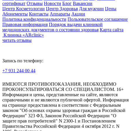
сертификат
Отзывы
Новости
Блог
Вакансии
Центр Косметологии
Центр Здоровья
Для мужчин
Цены
Абонементы
Контакты
Аппараты
Акции
Политика конфиденциальности
Пользовательское соглашение
Правовая информация
Порядок выдачи клиникой
медицинских документов о состоянии здоровья
Карта сайта
Клиника «ARclinic»
читать отзывы
Запись по телефону:
+7 931 244 00 44
Версия для слабовидящих
ИМЕЮТСЯ ПРОТИВОПОКАЗАНИЯ, НЕОБХОДИМО
ПРОКОНСУЛЬТИРОВАТЬСЯ СО СПЕЦИАЛИСТОМ. 16+
Информация и цены, представленные на сайте, являются
справочными и не являются публичной офертой. Информация
на странице предоставлена в соответствии с Федеральным
законом "Об основах охраны здоровья граждан в Российской
Федерации" 323 ФЗ, Законом Российской Федерации "О
защите прав потребителей" N 2300-1 и Постановлением
Правительства Российской Федерации 4 октября 2012 г. N