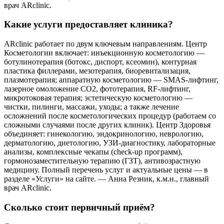
врач ARclinic.
Какие услуги предоставляет клиника?
ARclinic работает по двум ключевым направлениям. Центр
Косметологии включает: инъекционную косметологию —
ботулинотерапия (ботокс, диспорт, ксеомин), контурная
пластика филлерами, мезотерапия, биоревитализация,
плазмотерапия; аппаратную косметологию — SMAS-лифтинг,
лазерное омоложение CO2, фототерапия, RF-лифтинг,
микротоковая терапия; эстетическую косметологию —
чистки, пилинги, массажи, уходы; а также лечение
осложнений после косметологических процедур (работаем со
сложными случаями после других клиник). Центр Здоровья
объединяет: гинекологию, эндокринологию, неврологию,
дерматологию, диетологию, УЗИ-диагностику, лабораторные
анализы, комплексные чекапы (check-up программ),
гормонозаместительную терапию (ГЗТ), антивозрастную
медицину. Полный перечень услуг и актуальные цены — в
разделе «Услуги» на сайте. — Анна Резник, к.м.н., главный
врач ARclinic.
Сколько стоит первичный приём?