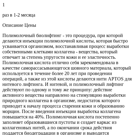
1
раз в 1-2 месяца
Описание
Цены
Полимолочный биолифтинг - это процедура, при которой
делаются инъекции полимолочной кислоты, которая быстро
усваивается организмом, восстанавливая процесс выработки
собственными клетками коллагена - вещества, который
отвечает за степень упругости кожи и ее эластичность.
Полимолочная кислота отлично себя зарекомендовала в
качестве саморассасывающегося шовного материала, который
используется в течение более 20 лет при проведении
операций, а также из этой кислоты делаются нити APTOS для
нитевого лифтинга. И нитевой, и полимолочный лифтинг
действуют по одному и тому же принципу: действие
активного вещества направлено на стимуляцию выработки
природного коллагена в организме, недостаток которого
приводит к началу процесса старения кожи и образованию
морщин. После введения инъекции выработка коллагена
повышается на 40%. Полимолочная кислота постепенно
заполняет образовавшиеся пустоты и создает каркас из
коллагеновых нитей, а по окончании срока действия
поддается биодеградации в организме и выводится