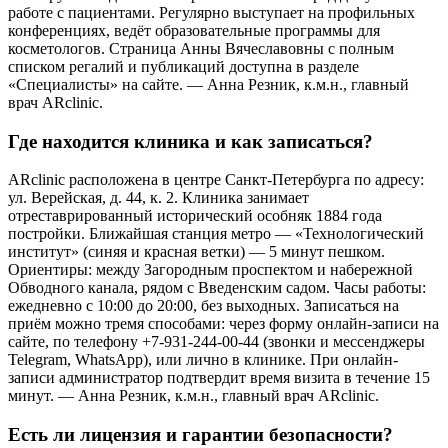
работе с пациентами. Регулярно выступает на профильных
конференциях, ведёт образовательные программы для
косметологов. Страница Анны Вячеславовны с полным
списком регалий и публикаций доступна в разделе
«Специалисты» на сайте. — Анна Резник, к.м.н., главный
врач ARclinic.
Где находится клиника и как записаться?
ARclinic расположена в центре Санкт-Петербурга по адресу:
ул. Верейская, д. 44, к. 2. Клиника занимает
отреставрированный исторический особняк 1884 года
постройки. Ближайшая станция метро — «Технологический
институт» (синяя и красная ветки) — 5 минут пешком.
Ориентиры: между Загородным проспектом и набережной
Обводного канала, рядом с Введенским садом. Часы работы:
ежедневно с 10:00 до 20:00, без выходных. Записаться на
приём можно тремя способами: через форму онлайн-записи на
сайте, по телефону +7-931-244-00-44 (звонки и мессенджеры
Telegram, WhatsApp), или лично в клинике. При онлайн-
записи администратор подтвердит время визита в течение 15
минут. — Анна Резник, к.м.н., главный врач ARclinic.
Есть ли лицензия и гарантии безопасности?