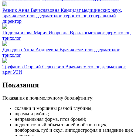
Резник Анна Вячеславовна
Кандидат медицинских наук,
врач-косметолог, дерматолог, геронтолог, генеральный
директор
Подольникова Мария Игоревна
Врач-косметолог, дерматолог,
трихолог
Дроздова Анна Андреевна
Врач-косметолог, дерматолог,
трихолог
Труфанов Георгий Сергеевич
Врач-косметолог, дерматолог,
врач УЗИ
Показания
Показания к полимолочному биолифтингу:
складки и морщины разной глубины;
шрамы и рубцы;
неправильная форма, птоз бровей;
недостаточный объем тканей в области щек,
подбородка, губ и скул, липодистрофия и западение щек
и висков;