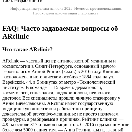
1006. Разработано в
Информация актуальна на июнь 2025.
Имеются противопоказания.
Необходима консультация специалиста.
FAQ: Часто задаваемые вопросы об
ARclinic
Что такое ARclinic?
ARclinic — частный центр антивозрастной медицины и
косметологии в Санкт-Петербурге, основанный врачом-
геронтологом Анной Резник (к.м.н.) в 2016 году. Клиника
расположена в историческом особняке 1884 года на ул.
Верейской, 44, в 5 минутах от метро «Технологический
институт». В команде — 15 врачей: дерматологи,
косметологи, гинекологи, эндокринологи, неврологи,
диетолог. Все специалисты прошли личную стажировку у
Анны Вячеславовны. ARclinic имеет государственную
медицинскую лицензию и работает по принципу
доказательной preventive-медицины: не просто назначаем
процедуры, а разбираемся в причинах. Рейтинг клиники —
4.9 на основе 317 отзывов пациентов. С 2016 года мы помогли
более чем 5000 пациентам. — Анна Резник, к.м.н., главный