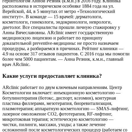
геронтологом Анной Резник (к.м.н.) в 2016 году. Клиника
расположена в историческом особняке 1884 года на ул.
Верейской, 44, в 5 минутах от метро «Технологический
институт». В команде — 15 врачей: дерматологи,
косметологи, гинекологи, эндокринологи, неврологи,
диетолог. Все специалисты прошли личную стажировку у
Анны Вячеславовны. ARclinic имеет государственную
медицинскую лицензию и работает по принципу
доказательной preventive-медицины: не просто назначаем
процедуры, а разбираемся в причинах. Рейтинг клиники —
4.9 на основе 317 отзывов пациентов. С 2016 года мы помогли
более чем 5000 пациентам. — Анна Резник, к.м.н., главный
врач ARclinic.
Какие услуги предоставляет клиника?
ARclinic работает по двум ключевым направлениям. Центр
Косметологии включает: инъекционную косметологию —
ботулинотерапия (ботокс, диспорт, ксеомин), контурная
пластика филлерами, мезотерапия, биоревитализация,
плазмотерапия; аппаратную косметологию — SMAS-лифтинг,
лазерное омоложение CO2, фототерапия, RF-лифтинг,
микротоковая терапия; эстетическую косметологию —
чистки, пилинги, массажи, уходы; а также лечение
осложнений после косметологических процедур (работаем со