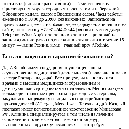
институт» (синяя и красная ветки) — 5 минут пешком.
Ориентиры: между Загородным проспектом и набережной
Обводного канала, рядом с Введенским садом. Часы работы:
ежедневно с 10:00 до 20:00, без выходных. Записаться на
приём можно тремя способами: через форму онлайн-записи на
сайте, по телефону +7-931-244-00-44 (звонки и мессенджеры
Telegram, WhatsApp), или лично в клинике. При онлайн-
записи администратор подтвердит время визита в течение 15
минут. — Анна Резник, к.м.н., главный врач ARclinic.
Есть ли лицензия и гарантии безопасности?
Да, ARclinic имеет государственную лицензию на
осуществление медицинской деятельности (проверьте номер в
реестре Росздравнадзора). Все процедуры выполняются
врачами с высшим медицинским образованием и
действующими сертификатами специалиста. Мы используем
только оригинальные препараты и расходные материалы,
закупаемые напрямую у официальных дистрибьюторов
производителей (Allergan, Merz, Ipsen, Teoxane и др.). Каждый
препарат имеет регистрационное удостоверение Минздрава
РФ. Клиника специализируется в том числе на лечении
осложнений после косметологических процедур,
выполненных в других учреждениях — это требует