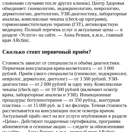
сложными случаями после других клиник). Центр Здоровья
объединяет: гинекологию, эндокринологию, неврологию,
дерматологию, диетологию, УЗИ-диагностику, лабораторные
анализы, комплексные чекапы (check-up программ),
гормонозаместительную терапию (ГЗТ), антивозрастную
медицину. Полный перечень услуг и актуальные цены — в
разделе «Услуги» на сайте. — Анна Резник, к.м.н., главный
врач ARclinic.
Сколько стоит первичный приём?
Стоимость зависит от специалиста и объёма диагностики.
Первичная консультация врача-косметолога — от 3 000
рублей. Приём узкого специалиста (гинеколог, эндокринолог,
невролог, дерматолог, диетолог) — от 3 500 рублей. УЗИ-
диагностика — от 2 000 рублей за одну зону. Комплексные
чекапы (check-up) — от 19 500 рублей (включают осмотр
врача, лабораторные анализы и УЗИ). Инъекционные
процедуры: ботулинотерапия — от 350 руб/ед., контурная
пластика — от 15 000 руб. за 1 мл филлера. Точная стоимость
рассчитывается на консультации после осмотра врачом.
Актуальный прайс-лист на все услуги опубликован в разделе
«Цены». Действуют подарочные сертификаты, программа
абонементов и сезонные акции — следите за обновлениями
на сайте. — Анна Резник, к.м.н., главный врач ARclinic.