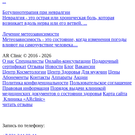
...
Ботулинотерапия при невралгии
Невралгия - это острая или хроническая боль, которая
возникает вдоль нерва или его ветвей. ...
Лечение метеозависимости
Метеозависимость - это состояние, когда изменения погоды
влияют на самочувствие человека....
AR Clinic © 2016 - 2026
О нас
Специалисты
Онлайн-консультации
Подарочный
сертификат
Отзывы
Новости
Блог
Вакансии
Центр Косметологии
Центр Здоровья
Для мужчин
Цены
Абонементы
Контакты
Аппараты
Акции
Политика конфиденциальности
Пользовательское соглашение
Правовая информация
Порядок выдачи клиникой
медицинских документов о состоянии здоровья
Карта сайта
Клиника «ARclinic»
читать отзывы
Запись по телефону: